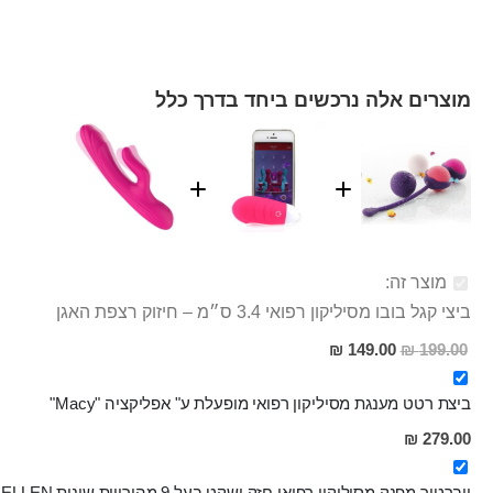
מוצרים אלה נרכשים ביחד בדרך כלל
מוצר זה:
ביצי קגל בובו מסיליקון רפואי 3.4 ס״מ – חיזוק רצפת האגן
מחיר
149.00 ₪
199.00 ₪
מבצע
ביצת רטט מענגת מסיליקון רפואי מופעלת ע" אפליקציה "Macy"
279.00 ₪
ויברטור מפנק מסיליקון רפואי חזק ושקט בעל 9 מהירויות שונות ELLEN