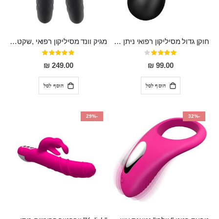
חוקן גדול מסיליקון רפואי ניתן לשימוש גם כפלאג וגם כחרוזים אנאלים
מגיק וונד מסיליקון רפואי ,שקט במיוחד, נטען בעל 10 מהירויות שונות "Erna"
דירוג:
דירוג:
100%
80%
249.00 ₪
99.00 ₪
הוסף לסל
הוסף לסל
-29%
-32%