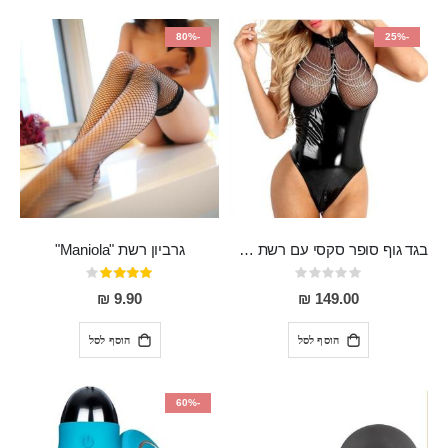
-80%
-25%
בגד גוף סופר סקסי עם רשת שקופה בחזה ושרשרות מלמעלה וריצרץ מלמטה Pan במפשעה
גרביון רשת "Maniola"
Rating:
דירוג:
80%
0%
9.90 ₪
149.00 ₪
הוסף לסל
הוסף לסל
-60%