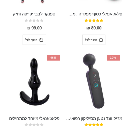
פלאג אנאלי כסוף מפלדה , מתאים ללבישה מתחת לבגדים, בגודל 7.3 על 2.8 ס"מ
ספנקר לבבי יפייפה וחזק
דירוג:
Rating:
0%
97%
99.00 ₪
89.00 ₪
הוסף לסל
הוסף לסל
-46%
-10%
מג'יק וונד נטען מסיליקון רפואי חזק בעל 12 מצבי רטט ו6 מהירויות שונות ROMI
פלאג אנאלי מיוחד למתחילים
דירוג:
Rating: