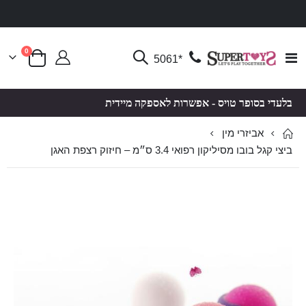
פריטים
0
Toggle
*5061
סל קניות
Nav
בלעדי בסופר טויס - אפשרות לאספקה מיידית
אביזרי מין
ביצי קגל בובו מסיליקון רפואי 3.4 ס״מ – חיזוק רצפת האגן
לדלג
לדלג
לסוף
להתחלה
של
של
גלריית
גלריית
תמונות
תמונות