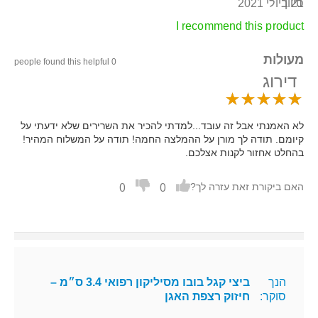
21 ביולי 2021
סיוון
I recommend this product
מעולות
0 people found this helpful
דירוג
לא האמנתי אבל זה עובד...למדתי להכיר את השרירים שלא ידעתי על
קיומם. תודה לך מורן על ההמלצה החמה! תודה על המשלוח המהיר!
בהחלט אחזור לקנות אצלכם.
0
0
האם ביקורת זאת עזרה לך?
הנך
ביצי קגל בובו מסיליקון רפואי 3.4 ס״מ –
סוקר:
חיזוק רצפת האגן