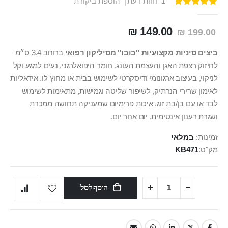
1
חוות דעת
הוספת ביקורת
דירוג:
100
100
% of
149.00 ₪
199.00 ₪
ביצים סיניות מקצועיות "בובו" מסיליקון רפואי
ברוחב 3.4 ס״מ
לחיזוק רצפת האגן והעצמת העונג. חומר היפואלרגני, נעים למגע וקל
לניקוי, בעיצוב ארגונומי ודיסקרטי לשימוש בבית או מחוץ לו. אידאליות
לאימון שרירי הנרתיק, לשיפור שליטה וגמישות, מתאימות לשימוש
לבד או עם בן/בת זוג. איכות פרימיום שמעניקה תחושה ממכרת
ושגרת רענון אינטימית, יום אחר יום.
זמינות:
במלאי
מק"ט
KB471
הוסף לסל