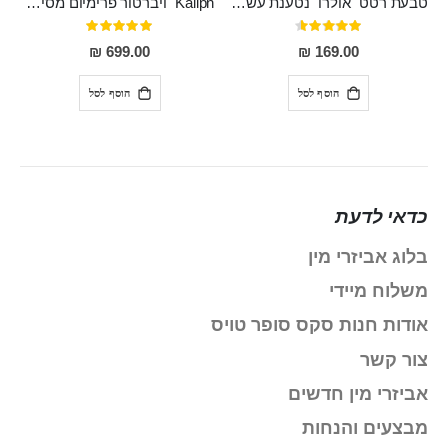
טבעת רטט "אולרו" נטענת עשויה סיליקון רפואי עם רטט חזק ומטריף חושים
"Kaliph" ויברטור פרימיום מסיליקון רפואי , נטען, שקט במיוחד, מסתובב ומתפתל, שמנמן עם חדירה 14 סמ
דירוג:
דירוג:
100%
91%
699.00 ₪
169.00 ₪
הוסף לסל
הוסף לסל
כדאי לדעת
בלוג אביזרי מין
משלוח מיידי
אודות חנות סקס סופר טויס
צור קשר
אביזרי מין חדשים
מבצעים והנחות