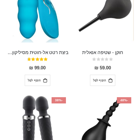
חוקן - שטיפה אנאלית
ביצת רטט אל-חוטית מסיליקון רפואי בגודל של 8 ס"מ ורוחב 3 ס"מ בעלת 20 מהירויות שונות "ENKI"
Rating:
דירוג:
93%
0%
99.00 ₪
59.00 ₪
הוסף לסל
הוסף לסל
-38%
-48%