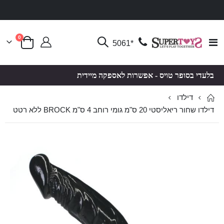
פריטים
0
Toggle
*5061
סל קניות
Nav
בלעדי בסופר טויס - אפשרות לאספקה מיידית
דילדו
דילדו שחור ריאליסטי 20 ס"מ גומי רוחב 4 ס"מ BROCK ללא רטט
לדלג
לדלג
לסוף
להתחלה
של
של
גלריית
גלריית
תמונות
תמונות