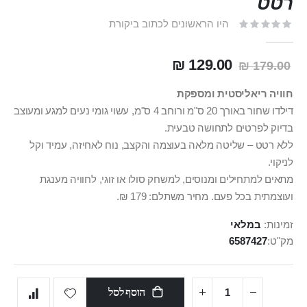
רטט
היו הראשונים לכתוב ביקורת
129.00 ₪
179.00 ₪
חוויה ריאליסטית ומספקת
דילדו שחור באורך 20 ס"מ ורוחב 4 ס"מ, עשוי גומי נעים למגע ומעוצב
בדיוק לפרטים לתחושה טבעית.
ללא רטט – שליטה מלאה בעוצמה והקצב, נוח לאחיזה, עמיד וקל
לניקוי.
מתאים למתחילים ומנוסים, למשחק סולו או זוגי, לחוויה מענגת
ועוצמתית בכל פעם. מחיר משתלם: 179 ₪.
זמינות:
במלאי
מק"ט
6587427
הוסף לסל