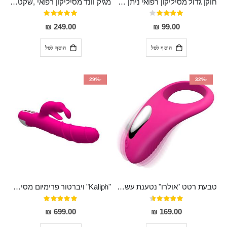
חוקן גדול מסיליקון רפואי ניתן לשימוש גם כפלאג וגם כחרוזים אנאלים
מגיק וונד מסיליקון רפואי ,שקט במיוחד, נטען בעל 10 מהירויות שונות "Erna"
דירוג:
דירוג:
100%
80%
249.00 ₪
99.00 ₪
הוסף לסל
הוסף לסל
-29%
-32%
טבעת רטט "אולרו" נטענת עשויה סיליקון רפואי עם רטט חזק ומטריף חושים
"Kaliph" ויברטור פרימיום מסיליקון רפואי , נטען, שקט במיוחד, מסתובב ומתפתל, שמנמן עם חדירה 14 סמ
דירוג:
דירוג:
100%
91%
699.00 ₪
169.00 ₪