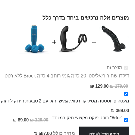
מוצרים אלה נרכשים ביחד בדרך כלל
מוצר זה:
דילדו שחור ריאליסטי 20 ס"מ גומי רוחב 4 ס"מ Brock ללא רטט
מחיר
129.00 ₪
179.00 ₪
מבצע
מעסה פרוסטטה מסיליקון רפואי, גמיש וחזק עם 2 טבעות הידוק לחיזוק הזקפה והאורגזמה Maple
מחיר
369.00 ₪
מבצע
"Artur" רוקט פוקט מקצועי חזק במיוחד
מחיר
89.00 ₪
129.00 ₪
מבצע
הוסף הכל לעגלה
מחיר כולל
587.00 ₪