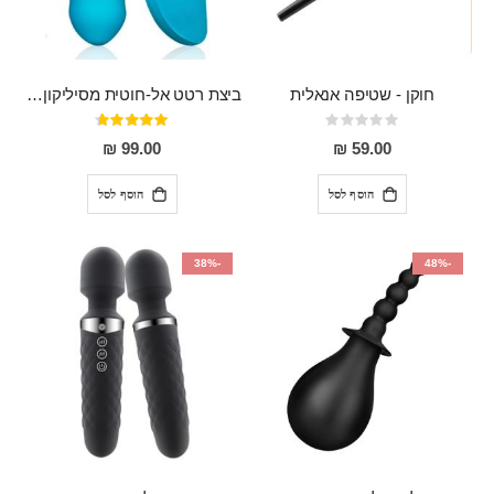
חוקן - שטיפה אנאלית
ביצת רטט אל-חוטית מסיליקון רפואי בגודל של 8 ס"מ ורוחב 3 ס"מ בעלת 20 מהירויות שונות "ENKI"
Rating:
דירוג:
93%
0%
99.00 ₪
59.00 ₪
הוסף לסל
הוסף לסל
-38%
-48%