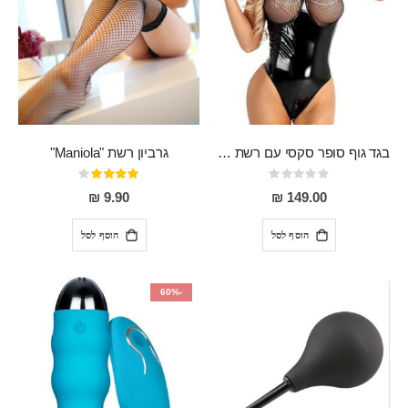
בגד גוף סופר סקסי עם רשת שקופה בחזה ושרשרות מלמעלה וריצרץ מלמטה Pan במפשעה
גרביון רשת "Maniola"
Rating:
דירוג:
80%
0%
9.90 ₪
149.00 ₪
הוסף לסל
הוסף לסל
-60%