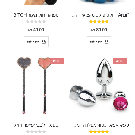
"Artur" רוקט פוקט מקצועי חזק במיוחד
ספנקר חזק מעור BITCH
דירוג:
Rating:
0%
95%
49.00 ₪
89.00 ₪
הוסף לסל
הוסף לסל
-23%
-40%
פלאג אנאלי כסוף מפלדה , מתאים ללבישה מתחת לבגדים, בגודל 7.3 על 2.8 ס"מ
ספנקר לבבי יפייפה וחזק
דירוג:
Rating: