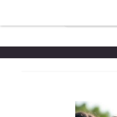
צות
הבלוג
כניסת לקוחות
צור קשר
יצירת חשבון
פריטים
0
*5061
סל קניות