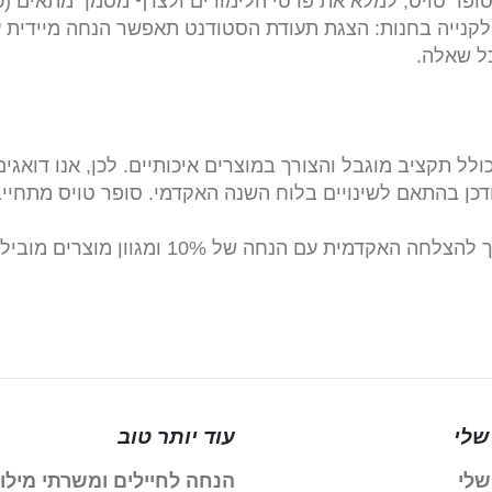
סופר טויס, למלא את פרטי הלימודים ולצרף מסמך מתאים (כג
הזין בעת התשלום. לקנייה בחנות: הצגת תעודת הסטודנט תאפשר הנחה מ
ולל תקציב מוגבל והצורך במוצרים איכותיים. לכן, אנו דואג
כן בהתאם לשינויים בלוח השנה האקדמי. סופר טויס מתחייב
ית עם הנחה של 10% ומגוון מוצרים מובילים!
שלי
עוד יותר טוב
שלי
הנחה לחיילים ומשרתי מילו