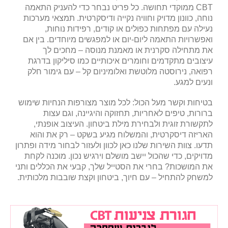
CBT ממוקדי תחושה. כל פריט נבחר כדי להעניק התאמה
נוחה, כוונון מדויק וחוויה נקייה ודיסקרטית. תמצאי מערכות
נעילה עם מפתחות כפולים או קודים, רפידות נוחות,
ואפשרויות התאמה ליום‑יום או למפגשים מיוחדים. בין אם
את מתחילה סקרנית או מאמנת מנוסה – מחכים לך
עיצובים מתקדמים וחומרים איכותיים כמו סיליקון בדרגת
רפואה, נירוסטה מלוטשת ואלומיניום קל – עם גימור חלק
ונעים למגע.
בטיחות וקשר מעל הכול: לכל מוצר מצורפות הנחיות שימוש
ברורות, טיפים לאחריות, תחזוקה והיגיינה, וגם עצות
לתקשורת זוגית ולבחירת מילת ביטחון. העיצוב אופנתי,
האריזה דיסקרטית, והמשלוח מגיע בשקט – רק את והוא
תדעו. צוות השירות שלנו כאן לכוון ולעזור לבחור מידה ופתרון
מדויקים, כדי שהכול יישב מושלם וירגיש נכון. מוכנה לקחת
את המושכות? בחרי את הסטייל שלך, קבעי את הכללים ותני
למשחק להתחיל – עם חיוך, ביטחון וקצת שובבות מלכותית.