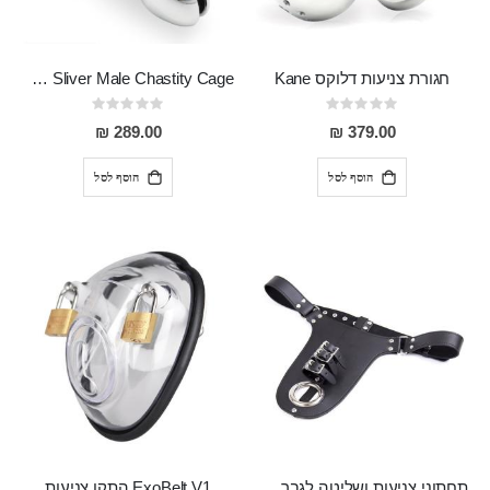
חגורת צניעות דלוקס Kane
Sliver Male Chastity Cage חגורת צניעות לגבר
Rating:
Rating:
0%
0%
289.00 ₪
379.00 ₪
הוסף לסל
הוסף לסל
תחתוני צניעות ושליטה לגבר מקצועיים מותאמים לכל מידה Perseus
ExoBelt V1 התקן צניעות