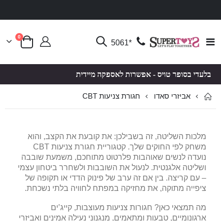
פריטים
0
Toggle
*5061
סל קניות
Nav
בלעדי בסופר טויס - אפשרות לאספקה מיידית
חגורת צניעות CBT
אביזרי סאדו
מלכות השליטה, זה בשבילכן: את קובעת את הקצב, והוא
משחק לפי החוקים שלך. קטגוריית חגורת צניעות CBT
נועדה לנשים שאוהבות פלרטוט מתוחכם, משמעת שובבה
ושליטה אלגנטית. לנעול את השובבות ולשחרר ביטחון עצמי
– עם קריצה. בין אם זה ערב של פינוק הדדי או תקופה של
ציפייה מתוקה, את מחזיקה במפתח לחוויה בלתי נשכחת.
מה תמצאי כאן? חגורות צניעות מעוצבות, קייג’ים
ארגונומיים, טבעות ומתאמים, מנגנוני נעילה אמינים ואביזרי