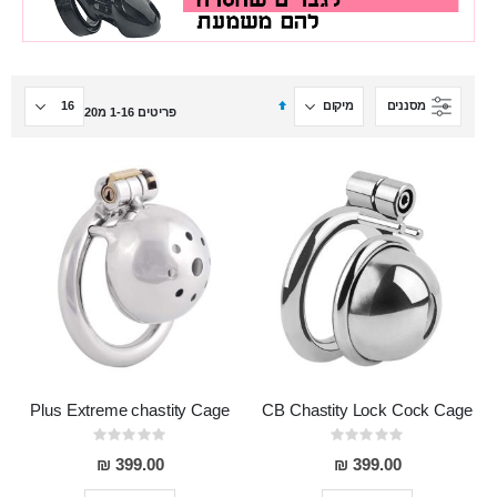
הגדר
מסננים
פריטים
16
-
1
מ
20
מיון
בסדר
יורד
Plus Extreme chastity Cage
CB Chastity Lock Cock Cage
Rating:
Rating:
0%
0%
399.00 ₪
399.00 ₪