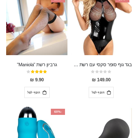
בגד גוף סופר סקסי עם רשת שקופה בחזה ושרשרות מלמעלה וריצרץ מלמטה Pan במפשעה
גרביון רשת "Maniola"
Rating:
דירוג:
80%
0%
9.90 ₪
149.00 ₪
הוסף לסל
הוסף לסל
-60%