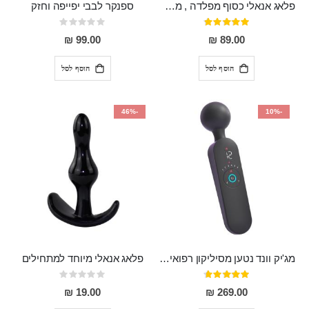
פלאג אנאלי כסוף מפלדה , מתאים ללבישה מתחת לבגדים, בגודל 7.3 על 2.8 ס"מ
ספנקר לבבי יפייפה וחזק
דירוג:
Rating:
0%
97%
99.00 ₪
89.00 ₪
הוסף לסל
הוסף לסל
-46%
-10%
מג'יק וונד נטען מסיליקון רפואי חזק בעל 12 מצבי רטט ו6 מהירויות שונות ROMI
פלאג אנאלי מיוחד למתחילים
דירוג:
Rating:
0%
93%
19.00 ₪
269.00 ₪