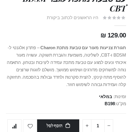
CBT
היו הראשונים לכתוב ביקורת
129.00 ₪
חגורת צניעות מעור עם טבעת מתכת Charon
– פתרון אלגנטי ל-
BDSM ו-CBT, לשליטה, משמעת והגברת תשוקה. עשויה מעור
איכותי ונעים למגע עם טבעת מתכת עמידה ליציבות ובטחון. התאמה
נוחה למשחקים מדורגים ושימוש ממושך. מושלם לזוגות שרוצים
להוסיף מתח קינקי, להצית סקרנות ולחדד גבולות בהסכמה. תחזוקה
קלה ועמידות גבוהה לשימוש חוזר.
זמינות:
במלאי
מק"ט
B198
הוסף לסל