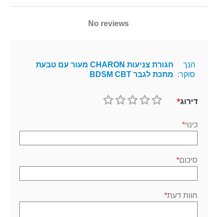
No reviews
הנך
חגורת צניעות CHARON מעור עם טבעת
סוקר:
מתכת לגבר BDSM CBT
דירוג
1
2
3
4
5
כוכב
כוכבים
כוכבים
כוכבים
כוכבים
כינוי
סיכום
חוות דעת