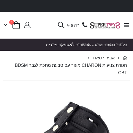
פריטים
0
Toggle
*5061
סל קניות
Nav
בלעדי בסופר טויס - אפשרות לאספקה מיידית
אביזרי סאדו
חגורת צניעות CHARON מעור עם טבעת מתכת לגבר BDSM
CBT
לדלג
לדלג
לסוף
להתחלה
של
של
גלריית
גלריית
תמונות
תמונות