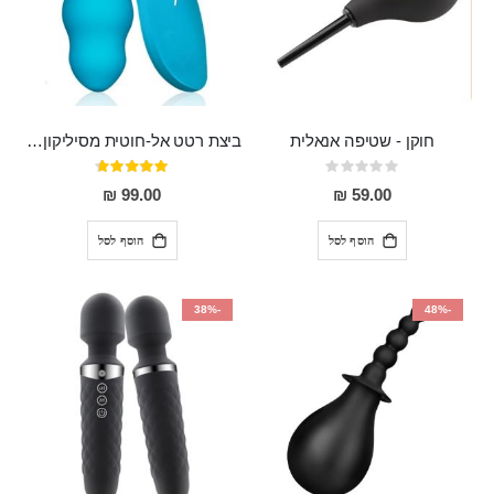
חוקן - שטיפה אנאלית
ביצת רטט אל-חוטית מסיליקון רפואי בגודל של 8 ס"מ ורוחב 3 ס"מ בעלת 20 מהירויות שונות "ENKI"
Rating:
דירוג:
93%
0%
99.00 ₪
59.00 ₪
הוסף לסל
הוסף לסל
-38%
-48%