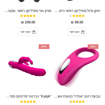
חוקן גדול מסיליקון רפואי ניתן לשימוש גם כפלאג וגם כחרוזים אנאלים
מגיק וונד מסיליקון רפואי ,שקט במיוחד, נטען בעל 10 מהירויות שונות "Erna"
דירוג:
דירוג:
100%
80%
249.00 ₪
99.00 ₪
הוסף לסל
הוסף לסל
-29%
-32%
טבעת רטט "אולרו" נטענת עשויה סיליקון רפואי עם רטט חזק ומטריף חושים
"Kaliph" ויברטור פרימיום מסיליקון רפואי , נטען, שקט במיוחד, מסתובב ומתפתל, שמנמן עם חדירה 14 סמ
דירוג:
דירוג: