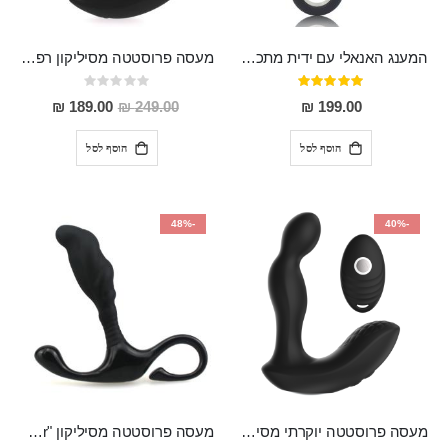
המענג האנאלי עם ידית מתכת 18 ס"מ אורך 4 ס"מ רוחב "BASTET"
מעסה פרוסטטה מסיליקון רפואי רוטט 11.5 ס"מ אורך 2.5 ס"מ רוחב "SATIS"
דירוג:
Rating:
0%
100%
מחיר
189.00 ₪
249.00 ₪
199.00 ₪
מבצע
הוסף לסל
הוסף לסל
-48%
-40%
מעסה פרוסטטה יוקרתי מסיליקון רפואי נטען עם שלט אלחוטי בעל 3 מהירויות שונות ו7 מצבי רטט "Koopa"
מעסה פרוסטטה מסיליקון "Exerciser"