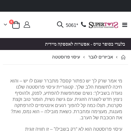
פריטים
0
Toggle
*5061
סל קניות
Nav
בלעדי בסופר טויס - אפשרות לאספקה מיידית
עיסוי פרוסטטה
אביזרים לגבר
מי אמר שרק לך יש כפתור קסם? מתברר שגם לו יש – והוא
חיכה לתשומת הלב שלך. קטגוריית עיסוי פרוסטטה שלנו
נועדה בשבילך: נשים שמחפשות להפתיע, לפנק, ולהוסיף
ניצוץ חדש לשגרה הזוגית. עם גישה נשית, הומור טוב וקצת
סקרנות, תגַּלו כמה קל להפוך רגעים אינטימיים להרפתקה
מענגת, מעצימה ומחברת. כשאת מובילה – הוא נמס, ואת?
את הכוכבת של הערב.
עיסוי פרוסטטה הוא לא “רק בשבילו” – זו חוויה זוגית