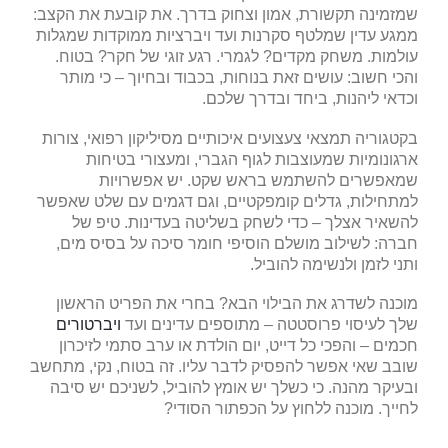
שמזמינה תקשורת, אמון וצחוק בדרך. את קובעת את הקצב:
ממגע עדין שמלטף סקרנות ועד ויברציות ממוקדות שמגלות
עולמות. משחק מקדים? לגמרי. רגע זוגי של חקר? בטוח.
והכי חשוב: עושים זאת בנוחות, בכבוד ובחיוך – כי מותר
וכדאי ליהנות, ביחד ובדרך שלכם.
בקטגוריה תמצאי צעצועים איכותיים מסיליקון רפואי, צורות
ארגונומיות שמעוצבות לגוף הגברי, ומעצורי בטיחות
שמאפשרים להשתמש בראש שקט. יש אפשרויות
למתחילות, גדלים קומפקטיים, וגם דגמים עם שלט שאפשר
להשאיר אצלך – כדי לשחק בשליטה בעדינות. טיפ של
חברה: לשילוב מושלם הוסיפי חומר סיכה על בסיס מים,
ותני לזמן ולנשימה להוביל.
מוכנה לשדרג את הבילוי הבא? בחרי את הפריט הראשון
שלך לעיסוי פרוסטטה – מתוספים עדינים ועד
ויברטורים
חכמים – והפכי כל דייט, יום הולדת או ערב סתמי לזיכרון
שובב שאי אפשר להפסיק לדבר עליו. זה בטוח, נקי, מתחשב
ובעיקר מהנה. כי כשלך יש אומץ להוביל, לשניכם יש סיבה
לחייך. מוכנה ללחוץ על הכפתור הסודי?