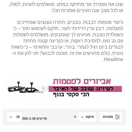
שבו את אומרת: אני מחזיקה במתג. מושלמים לזוגיות, לסולו,
או לכל מצב שבו העיניים אומרות הכל.
כיסויי פטמות: לבבות, כוכבים, תחרה ונצנצים שמחייכים
למצלמה. דבק עדין וידידותי לעור, חלקם לשימוש חוזר – כי
כשנולדת כוכבת, מגיעים לך קאמבקים. מושלמים לשמלות
עם גב נועז, למסיבת רווקות, או כקריצה קטנה מתחת
לבגדים ביום רגיל לגמרי. בחרי, ערבבי והתאימי – כי כשאת
נהנית, כולם מרגישים את זה. מוכנה לכבוש? תני להן את ה-
Headline.
הגדר
מסננים
פריטים
16
-
1
מ
55
מיון
בסדר