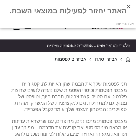
האתר יחזור לפעילות במוצאי השבת.
פריטים
0
אל תציג יותר
Toggle
*5061
סל קניות
Nav
בלעדי בסופר טויס - אפשרות לאספקה מיידית
אביזרים לפטמות
אביזרי סאדו
תני לפטמות שלך את הבמה שהן ראויות לה. קטגוריית
מצבטי הפטמות וכיסויי הפטמות שלנו נועדה לנשים שרוצות
פלרטוט עם סטייל: קצת צביטה, הרבה חיוך, וטוויסט של
נצנוץ. גם למתחילות וגם למקצועניות של המשחק. אזהרת
ספוילרים: הביטחון העצמי שלך עומד לקבל אפגרייד.
מצבטי פטמות: מתכווננים, מרופדים, עם שרשראות עדינות
או מראה מינימליסטי. את קובעת את הדרמה – מפינץ' עדין
ועד וואו. מגע רך ואחיזה יציבה, קלות לכיוונון ומוכנים לרגע