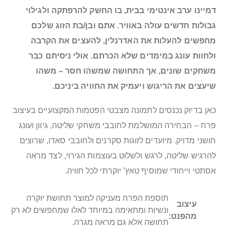
דמיינו ערב אינטימי בבית, בו החשק להרפתקה ולגילוי
גבולות חדשים עולה באוויר. אתם ובן/בת הזוג שלכם
מחפשים להעלות את האדרנלין, להעצים את הקרבה
ולחוות עונג במימדים שלא הכרתם. אולי ניסיתם כבר
משחקים שונים, אך התחושה שמשהו חסר – משהו
שיעצים את הריגוש ויעמיק את החוויה ביניכם.
כאן בדיוק נכנסים לתמונה מצבטי הפטמות המקצועיים בעיצוב
פרח – הבחירה המושלמת לחובבי משחקי שליטה, גיוון ועונג
חושני מדויק. מיועדים לזוגות סקרנים ולחובבי סאדו, שרוצים
להרגיש שליטה, לרגש ולשלוט בעוצמות הגירוי, לצד מראה
אסתטי וייחודי שמוסיף טאץ’ יוקרתי לכל חוויה.
תוספת הפרח מעניקה למוצר תחושת יוקרה
עיצוב
ונשיות ומתאימה במיוחד לאלו שמחפשים לא רק
מהפנט:
תחושה אלא גם מראה מגרה.