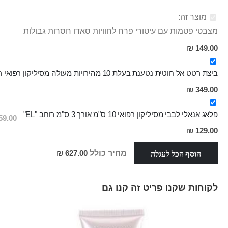
מוצר זה:
מצבטי פטמות עם עיטורי פרח לחוויות סאדו חסרות גבולות
149.00 ₪
ביצת רטט אל חוטית נטענת בעלת 10 מהירויות מעולה מסיליקון רפואי רך ונעים במיוחד עם שלט אלחוטי נטען שהוא גם ויברטור לדגדגן "Blaze"
מחיר
349.00 ₪
מבצע
פלאג אנאלי לבבי מסיליקון רפואי 10 ס"מ אורך 3 ס"מ רוחב "EL"
59.00 ₪
מחיר
129.00 ₪
מבצע
הוסף הכל לעגלה
מחיר כולל
627.00 ₪
לקוחות שקנו פריט זה קנו גם
Skip
carousel