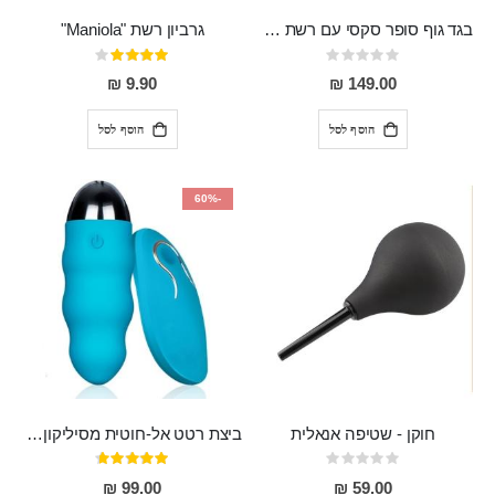
בגד גוף סופר סקסי עם רשת שקופה בחזה ושרשרות מלמעלה וריצרץ מלמטה Pan במפשעה
גרביון רשת "Maniola"
Rating:
דירוג:
80%
0%
9.90 ₪
149.00 ₪
הוסף לסל
הוסף לסל
-60%
חוקן - שטיפה אנאלית
ביצת רטט אל-חוטית מסיליקון רפואי בגודל של 8 ס"מ ורוחב 3 ס"מ בעלת 20 מהירויות שונות "ENKI"
Rating:
דירוג:
93%
0%
99.00 ₪
59.00 ₪