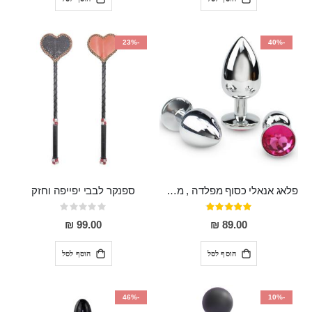
-23%
-40%
פלאג אנאלי כסוף מפלדה , מתאים ללבישה מתחת לבגדים, בגודל 7.3 על 2.8 ס"מ
ספנקר לבבי יפייפה וחזק
דירוג:
Rating:
0%
97%
99.00 ₪
89.00 ₪
הוסף לסל
הוסף לסל
-46%
-10%