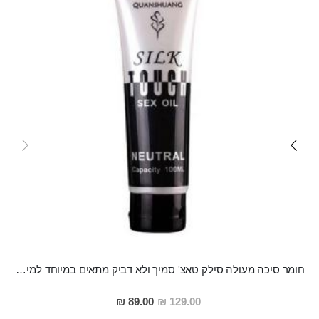
חומר סיכה מעולה סילק טאצ' סמיך ולא דביק מתאים במיוחד למין אנאלי
מחיר
89.00 ₪
129.00 ₪
מבצע