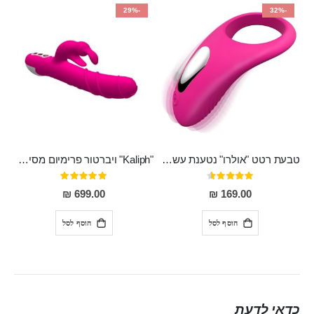
-29%
-32%
טבעת רטט "אולרו" נטענת עשויה סיליקון רפואי עם רטט חזק ומטריף חושים
"Kaliph" ויברטור פרימיום מסיליקון רפואי , נטען, שקט במיוחד, מסתובב ומתפתל, שמנמן עם חדירה 14 סמ
דירוג:
דירוג:
100%
91%
699.00 ₪
169.00 ₪
הוסף לסל
הוסף לסל
כדאי לדעת