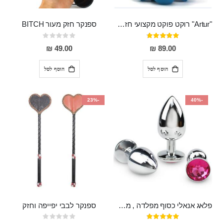
"Artur" רוקט פוקט מקצועי חזק במיוחד
ספנקר חזק מעור BITCH
דירוג:
Rating:
0%
95%
49.00 ₪
89.00 ₪
הוסף לסל
הוסף לסל
-23%
-40%
פלאג אנאלי כסוף מפלדה , מתאים ללבישה מתחת לבגדים, בגודל 7.3 על 2.8 ס"מ
ספנקר לבבי יפייפה וחזק
דירוג:
Rating: