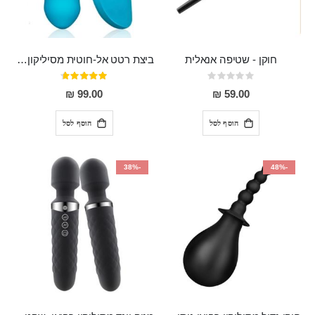
חוקן - שטיפה אנאלית
ביצת רטט אל-חוטית מסיליקון רפואי בגודל של 8 ס"מ ורוחב 3 ס"מ בעלת 20 מהירויות שונות "ENKI"
Rating:
דירוג:
93%
0%
99.00 ₪
59.00 ₪
הוסף לסל
הוסף לסל
-38%
-48%