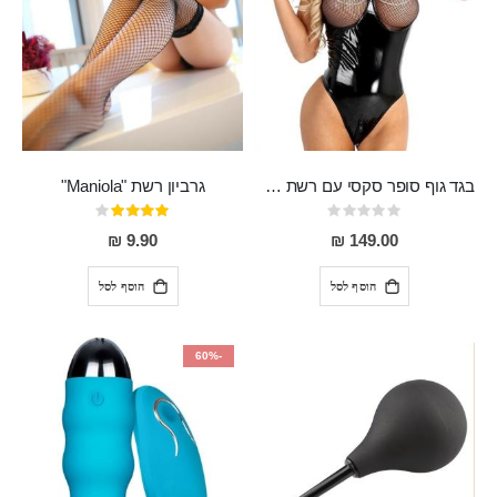
בגד גוף סופר סקסי עם רשת שקופה בחזה ושרשרות מלמעלה וריצרץ מלמטה Pan במפשעה
גרביון רשת "Maniola"
Rating:
דירוג:
80%
0%
9.90 ₪
149.00 ₪
הוסף לסל
הוסף לסל
-60%