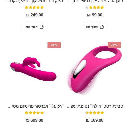
חוקן גדול מסיליקון רפואי ניתן לשימוש גם כפלאג וגם כחרוזים אנאלים
מגיק וונד מסיליקון רפואי ,שקט במיוחד, נטען בעל 10 מהירויות שונות "Erna"
דירוג:
דירוג:
100%
80%
249.00 ₪
99.00 ₪
הוסף לסל
הוסף לסל
-29%
-32%
טבעת רטט "אולרו" נטענת עשויה סיליקון רפואי עם רטט חזק ומטריף חושים
"Kaliph" ויברטור פרימיום מסיליקון רפואי , נטען, שקט במיוחד, מסתובב ומתפתל, שמנמן עם חדירה 14 סמ
דירוג:
דירוג:
100%
91%
699.00 ₪
169.00 ₪