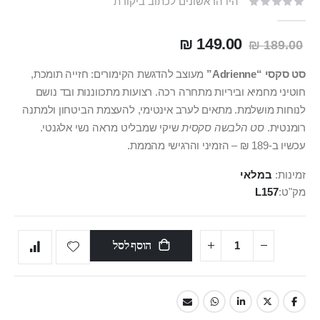
היו הראשונים לכתוב ביקורת
149.00 ₪
189.00 ₪
סט סקסי “Adrienne”
מעוצב להדגשת הקימורים: חזייה תומכת,
חוטיני מחמיא וביריות מתחרה רכה. רצועות מתכווננות ובד נושם
לנוחות מושלמת. מתאים לערב אינטימי, להעצמת הביטחון ולמתנה
רומנטית.
סט הלבשה סקסית
שיקי שמבליט מראה נשי אלגנטי.
עכשיו ב-189 ₪ – הזמיני והרגישי מהממת.
זמינות:
במלאי
מק"ט
L157
הוסף לסל