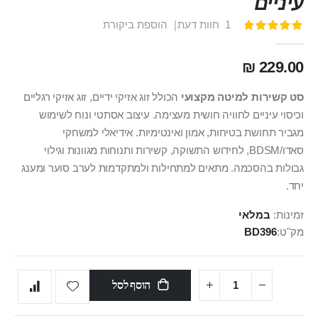
עיניים
1
חוות דעת
הוספת ביקורת
דירוג:
100
100
% of
229.00 ₪
סט קשירות למיטה מקצועי
הכולל זוג אזיקי ידיים, זוג אזיקי רגליים
וכיסוי עיניים לחוויה חושית מעצימה. עיצוב אסתטי ונוח לשימוש
מגביר תחושת בטיחות, אמון ואינטימיות. אידיאלי למשחקי
סאדו/BDSM, לחידוש התשוקה, קשירות ותנוחות מגוונות וגילוי
גבולות בהסכמה. מתאים למתחילות ולמתקדמות לערב סוער ומענג
יחד.
זמינות:
במלאי
מק"ט
BD396
הוסף לסל