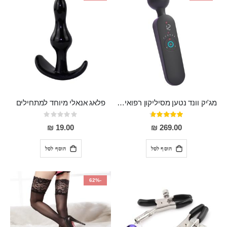
מג'יק וונד נטען מסיליקון רפואי חזק בעל 12 מצבי רטט ו6 מהירויות שונות ROMI
פלאג אנאלי מיוחד למתחילים
דירוג:
Rating:
0%
93%
19.00 ₪
269.00 ₪
הוסף לסל
הוסף לסל
-62%