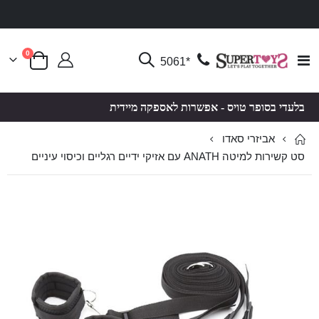
פריטים
0
Toggle
*5061
סל קניות
Nav
בלעדי בסופר טויס - אפשרות לאספקה מיידית
אביזרי סאדו
סט קשירות למיטה ANATH עם אזיקי ידיים רגליים וכיסוי עיניים
לדלג
לדלג
לסוף
להתחלה
של
של
גלריית
גלריית
תמונות
תמונות