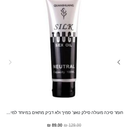
חומר סיכה מעולה סילק טאצ' סמיך ולא דביק מתאים במיוחד למין אנאלי
מחיר
89.00 ₪
129.00 ₪
מבצע