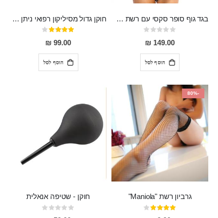
בגד גוף סופר סקסי עם רשת שקופה בחזה ושרשרות מלמעלה וריצרץ מלמטה Pan במפשעה
חוקן גדול מסיליקון רפואי ניתן לשימוש גם כפלאג וגם כחרוזים אנאלים
Rating:
דירוג:
80%
0%
99.00 ₪
149.00 ₪
הוסף לסל
הוסף לסל
-80%
גרביון רשת "Maniola"
חוקן - שטיפה אנאלית
דירוג:
Rating:
0%
80%