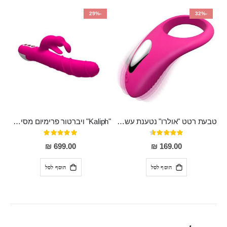
-29%
-32%
טבעת רטט "אולרו" נטענת עשויה סיליקון רפואי עם רטט חזק ומטריף חושים
"Kaliph" ויברטור פרימיום מסיליקון רפואי , נטען, שקט במיוחד, מסתובב ומתפתל, שמנמן עם חדירה 14 סמ
דירוג:
דירוג:
100%
91%
699.00 ₪
169.00 ₪
הוסף לסל
הוסף לסל