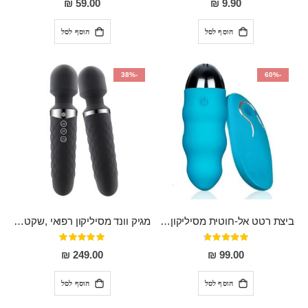
59.00 ₪
9.90 ₪
הוסף לסל
הוסף לסל
-38%
-60%
ביצת רטט אל-חוטית מסיליקון רפואי בגודל של 8 ס"מ ורוחב 3 ס"מ בעלת 20 מהירויות שונות "ENKI"
מגיק וונד מסיליקון רפואי ,שקט במיוחד, נטען בעל 10 מהירויות שונות "Erna"
דירוג:
דירוג:
100%
93%
249.00 ₪
99.00 ₪
הוסף לסל
הוסף לסל