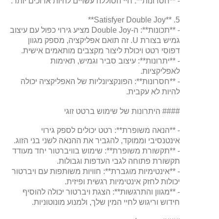
- **חסרונות**: חיי הסוללה עשויים להיות ארוכים יותר.
5. **Satisfyer Double Joy**
- **תכונות**: ה-Double Joy מציע גירוי כפול עם עיצוב
גמיש בצורת U. זה תואם אפליקציה, מספק מגוון
דפוסי רטט ויכולת ליצור מקצבים מותאמים אישית.
- **יתרונות**: עיצוב סביר וגמיש, תאימות
לאפליקציות.
- **חסרונות**: הפונקציונליות של האפליקציה יכולה
להיות לא עקבית.
#### היתרונות של שימוש ברטט זוגי
- **הנאה משופרת**: רטט יכולים לספק גירוי
אינטנסיבי וממוקד, להגביר את ההנאה לשני בני הזוג.
- **תקשורת משופרת**: שימוש בוויברטור יחד מעודד
תקשורת פתוחה לגבי העדפות וגבולות.
- **אינטימיות מוגברת**: חוויות משותפות עם ויברטור
יכולות לחזק אינטימיות רגשית ופיזית.
- **מגוון והתרגשות**: הצגת ויברטור יכולה להוסיף
חידוש וריגוש לחיי המין שלך, ולמנוע מונוטוניות.