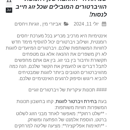
11
הוויברטורים המובילים שכל זוג חייב
Jul
לנסות!
יולי 11, 2024
אביזרי מין
,
זוגיות ויחסים
אינטימיות היא מרכיב מכריע בכל מערכת יחסים
רומנטית, ושילוב ויברטורים יכול להוסיף מימד חדש
לחוויות המשותפות שלכם. ויברטורים המיועדים לזוגות
לא רק משפרים את ההנאה אלא גם מטפחים
תקשורת וחיבור בין בני זוג. בין אם אתם מחפשים
לתבל דברים או להעמיק את הקשר שלכם, הנה כמה
מהוויברטורים הטובים ביותר לזוגות שמבטיחים
להביא ריגוש וסיפוק לרגעים האינטימיים שלכם.
#### תכונות עיקריות של ויברטורים זוגיים
בעת
בחירת ויברטור לזוגות
, קחו בחשבון תכונות
המשפרות חוויות משותפות:
- **שלט רחוק**: מאפשר לאחד מבני הזוג לשלוט
ברטט, הוספת אלמנט של הפתעה ומשחק.
- **תאימות אפליקציה**: מציעה שליטה למרחקים