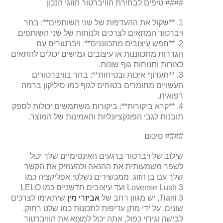
#### טיפים לבחירת הוויברטור הזוגי הנכון
1. **שקול את ההעדפות של שני השותפים**: בחר
ויברטור המתאים לצרכים ולנוחות של שני השותפים.
2. **חפש עיצובים מתכווננים**: ויברטורים עם
הגדרות מתכווננות או עיצובים גמישים יכולים להתאים
לצורות ותנוחות גוף שונות.
3. **תעדוף איכות ובטיחות**: בחר בוויברטורים
העשויים מחומרים בטוחים לגוף כמו סיליקון ברמה
רפואית.
4. **קרא ביקורות**: ביקורות משתמשים יכולות לספק
תובנות לגבי הפונקציונליות והאמינות של המוצר.
#### סיכום
שילוב של ויברטור ברגעים האינטימיים שלך יכול
לשפר משמעותית את ההנאה ולהעמיק את הקשר
שלך עם בן הזוג. ממכשירים נשלטי אפליקציה כמו
Lovense Lush 3 ועד עיצובים חדשניים כמו LELO
Tiani 3, יש מגוון רחב של
אביזרי מין
שיתאימו לצרכים
שונים. על ידי מתן עדיפות לתכונות כמו שלט רחוק,
לבישה וגירוי כפול, אתה יכול למצוא את הוויברטור