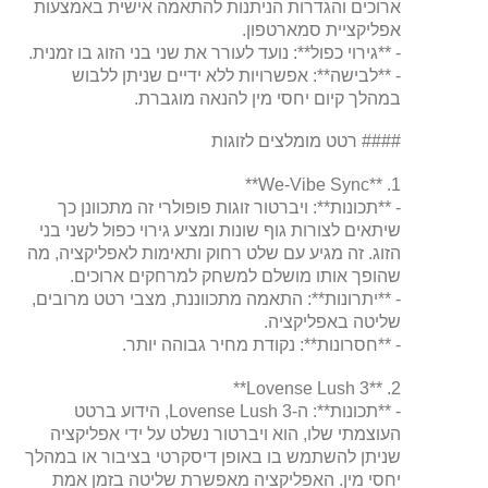
ארוכים והגדרות הניתנות להתאמה אישית באמצעות
אפליקציית סמארטפון.
- **גירוי כפול**: נועד לעורר את שני בני הזוג בו זמנית.
- **לבישה**: אפשרויות ללא ידיים שניתן ללבוש
במהלך קיום יחסי מין להנאה מוגברת.
#### רטט מומלצים לזוגות
1. **We-Vibe Sync**
- **תכונות**: ויברטור זוגות פופולרי זה מתכוונן כך
שיתאים לצורות גוף שונות ומציע גירוי כפול לשני בני
הזוג. זה מגיע עם שלט רחוק ותאימות לאפליקציה, מה
שהופך אותו מושלם למשחק למרחקים ארוכים.
- **יתרונות**: התאמה מתכווננת, מצבי רטט מרובים,
שליטה באפליקציה.
- **חסרונות**: נקודת מחיר גבוהה יותר.
2. **Lovense Lush 3**
- **תכונות**: ה-Lovense Lush 3, הידוע ברטט
העוצמתי שלו, הוא ויברטור נשלט על ידי אפליקציה
שניתן להשתמש בו באופן דיסקרטי בציבור או במהלך
יחסי מין. האפליקציה מאפשרת שליטה בזמן אמת