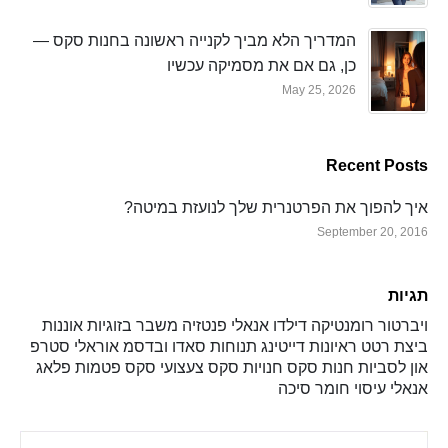
המדריך הלא מביך לקנייה ראשונה בחנות סקס —
כן, גם אם את מסמיקה עכשיו
May 25, 2026
Recent Posts
איך להפוך את הפרטנרית שלך לנועזת במיטה?
September 20, 2016
תגיות
ויברטור
רומנטיקה
דילדו
אנאלי
פנטזיה
משבר בזוגיות
אוננות
ביצת רטט
ראיונות
דייטינג
תנוחות
סאדו ובדסמ
אוראלי
סטרפ
און
לסביות
חנות סקס
חנויות סקס
צעצועי סקס
פטמות
פלאג
אנאלי
עיסוי
חומר סיכה