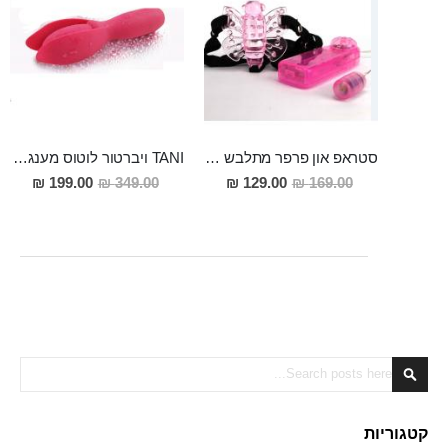
סטראפ און פרפר מתלבש כמו תחתונים, עם רטט
TANI ויברטור לוטוס מענג מסיליקון רפואי,נטען, מופעל ע" אפליקציה
מחיר
מחיר
199.00 ₪
349.00 ₪
129.00 ₪
169.00 ₪
מבצע
מבצע
Search
Search
קטגוריות