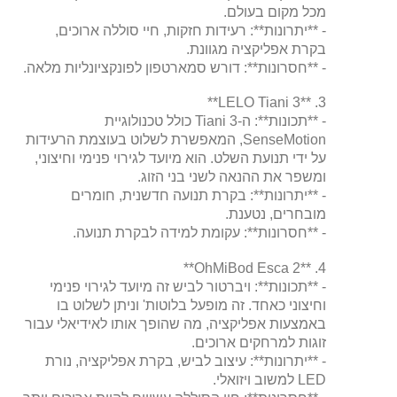
מכל מקום בעולם.
- **יתרונות**: רעידות חזקות, חיי סוללה ארוכים,
בקרת אפליקציה מגוונת.
- **חסרונות**: דורש סמארטפון לפונקציונליות מלאה.
3. **LELO Tiani 3**
- **תכונות**: ה-Tiani 3 כולל טכנולוגיית
SenseMotion, המאפשרת לשלוט בעוצמת הרעידות
על ידי תנועת השלט. הוא מיועד לגירוי פנימי וחיצוני,
ומשפר את ההנאה לשני בני הזוג.
- **יתרונות**: בקרת תנועה חדשנית, חומרים
מובחרים, נטענת.
- **חסרונות**: עקומת למידה לבקרת תנועה.
4. **OhMiBod Esca 2**
- **תכונות**: ויברטור לביש זה מיועד לגירוי פנימי
וחיצוני כאחד. זה מופעל בלוטות' וניתן לשלוט בו
באמצעות אפליקציה, מה שהופך אותו לאידיאלי עבור
זוגות למרחקים ארוכים.
- **יתרונות**: עיצוב לביש, בקרת אפליקציה, נורת
LED למשוב ויזואלי.