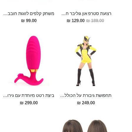
רצועת סטרפ און גוליבר חזקה ואמינה ,מתאימה לשני בני הזוג ולמגוון רחב של הדילדואים
משחק קלפים לזוגות חובבי מין אוראלי
מחיר
99.00 ₪
129.00 ₪
189.00 ₪
מבצע
תחפושת גיבורת על הכוללת מסכה, אוברול וגרביונים
ביצת רטט מיוחדת עם גירוי חיצוני מסיליקון רפואי באורך 10 סמ ורוחב 3 סמ, המופעלת ע'' אפליקציה ROSE
299.00 ₪
249.00 ₪