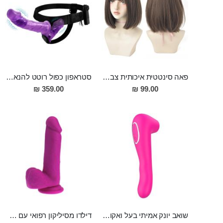
פאה סינטטית איכותית צבע חום קרה עם פוני
סטראפון כפול רוטט להנאה מרובה Randi
359.00 ₪
99.00 ₪
שואב יונק אמיתי בעל ואקום חזק 7 מהירויות שונות ו12 מצבי רטט, מתחמם , דו צדדי ודו מנועי Hector
דילדו מסיליקון רפואי עם בסיס ואקום חזק 19 ס"מ אורך 3.5 ס"מ רוחב Alvar