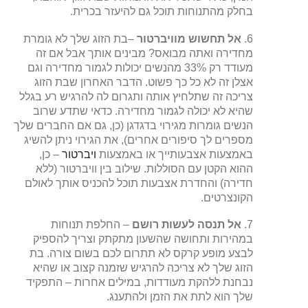
בחלק מהתנוחות תוכל גם להיעזר בכרית.
6.
אל תחשוש מוויברטור
–בת הזוג שלך לא גומרת
מחדירה ואתה מבואס? מבינים אותך אבל אם זה
מעודד רק 33% מהנשים יכולות לגמור מחדירה וגם
אצלן זה לא כל כך פשוט. הדבר האחרון שבת הזוג
צריכה זה שתלחיץ אותה ותגרום לה להרגיש רע בגלל
שהיא לא יכולה לגמור מחדירה. כדאי שתדע שרוב
הנשים גומרות מגירוי בדגדגן (כן, גם אם החברים שלך
מספרים לך סיפורים אחרים), את הגירוי ניתן להשיג
באמצעות אצבעותייך או באמצעות
ויברטור
– כן,
ההוא הקטן עם הסוללות. שילוב בין וויברטור (ללא
חדירה) והחדרת אצבעות תוכל להכניס אותך לאולם
הקונצרטים.
7.
אל תנסה לעשות רושם
– החלפת תנוחות
במהירות ותחושה שהשעון מתקתק וצריך להספיק
לבצע מופע קרקס לא תתרום לכם בשום צורה. בת
הזוג שלך לא צריכה להרגיש שזמנה קצוב או שהיא
נבחנת ללהקת מעודדות, במילים אחרות – התפקיד
שלך הוא לתת את הזמן ולהתענג.