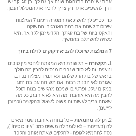
אחת יש צורת התנהגות שונה אך גם לך, בן זוג יקר יש
דרך להשפיע, אתה רק צריך להכיר את המסלול הנכון.
כדי לסייע לך להשיג את המטרה ריכזנו 7 המלצות
שיכולות לשנות את רמת האנרגיה, התשוקה
והאקטיביות של בת זוגתך. הקדש זמן לקריאה, היא
עשויה להשתלם בהמשך.
7 המלצות שיוכלו להביא זיקוקים לדלת ביתך
1.
תקשורת
– תקשורת היא המפתח ליחסי מין טובים
ונועזים, זה לא סוד שגברים מנסים להבין מה הולך
בראש של בת הזוג שלהם ולא תמיד מצליחים, דבר
שגורם לאי הבנות רבות. אם תשוחח עם בת הזוג
במקום שקט ופרטי בו שניכם מרגישים בנוח תוכל
להבין מה היא אוהבת ומה היא לא אוהבת, כל מה
שאתה צריך לעשות זה פשוט לשאול ולהקשיב (וכמובן
ליישם).
2.
תן לה מחמאות
– כל בחורה אוהבת שמחמיאים
לה (בעדינות – לא לומר לה משפט כמו: "איזו כוסית!"),
נסה להחמיא לגופה - לחלקים שאתה אוהב והקפד