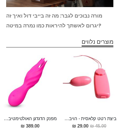
יטה
מורה נבוכים לגבר: מה זה בייבי דול ואיך זה
יגרום לאשתך להיראות כמו נמרה במיטה?
מוצרים נלווים
ביצת רטט קלאסית - הויברטור הסודי שלך
מפנק הדגדגן האולטימטיבי דו מנועי גם לעינוג אוראלי וגם עם רטט חזק במיוחד Mete
מחיר
389.00 ₪
29.00 ₪
45.00 ₪
מבצע