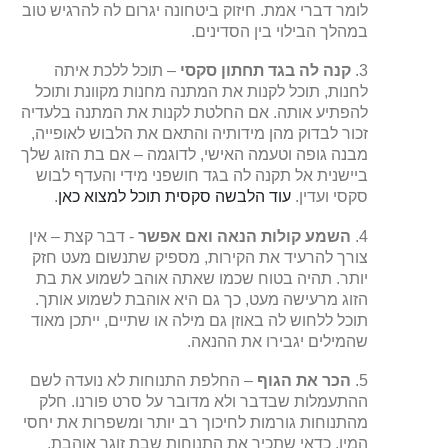
לומר דברי אמת. חיזוק ביטחונה יגרום לה להרגיש טוב
במהלך הבילוי בין הסדינים.
3.
קנה לה בגד תחתון סקסי
– תוכל ללכת איתה
לחנות, תוכל לקנות את המתנה מחנות מקוונת ותוכל
להפתיע אותה. אם החלטת לקנות את המתנה בלעדיה
זכור לבדוק מהן מידותיה והתאם את הלבוש לאופייה,
מבנה גופה וטעמה האישי, לדוגמה – אם בת הזוג שלך
ביישנית אל תקנה לה בגד חושפני מידי והעדף לבוש
סקסי ועדין.
עוד הלבשה סקסית תוכל למצוא כאן
.
4.
השמע קולות הנאה ואם אפשר
- דבר קצת – אין
צורך להרעיד את הקירות, מספיק שתנשום מעט חזק
יותר. תהיה בטוח שכמו שאתה אוהב לשמוע את בת
הזוג מרעישה מעט, כך גם היא אוהבת לשמוע אותך.
תוכל ללחוש לה באוזן גם מילה או שתיים, ייתכן מאוד
שהמילים יגבירו את ההנאה.
5.
הכר את הגוף
– החלפת התנוחות לא נועדה לשם
ההתעמלות שבדבר ולא מדובר על סרט פורנו. חלק
מהתנוחות גורמות לחיכוך רב יותר ומשפרות את יחסי
המין, כדאי שתכיר את התנוחות שבת זוגך אוהבת,