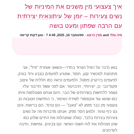
איך צעצועי מין משנים את המיניות של
נשים צעירות – יומן של עיתונאית יצירתית
עם הרבה שפתון ומעט בושה
מיה גולד
and
מורן הרצוג
-
ספטמבר 16, 2025, 4:49 pm
- 7 דקות קריאה
בואו נדבר על הפיל הוורוד בחדר—וכשאני אומרת "פיל", אני
מתכוונת למכשיר קטן, חמוד, שמגיע לפעמים בצבע ורוד בוהק,
לפעמים בירקרק פסטל, ולפעמים נראה כמו חללית של עיצוב
סקנדינבי: כן, יקירותיי, הויברטור. אם לפני עשור הדיבור עליו
נשמר ללחישות בשירותים של הבר, היום אנחנו מצטלמות איתו
כמו שהוא עוד אקססורי לשידת האיפור, כי החדשות הטובות הן:
צעצועי מין כבר מזמן לא "טאבו" — הם טרנד, הם בריאות, והם
גם כיף טהור. ולמען הסר ספק: אנחנו מדברות פה על נשים
צעירות בגירות בלבד, כאלה שמנהלות את החיים שלהן כמו
שהן מנהלות את לוח השנה האישי: עם צבעים, גמישות, וחיבה
לעדכונים.