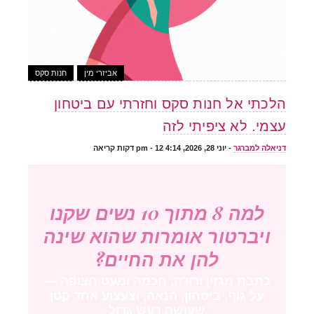
אביזרי מין
חנות סקס
הלכתי אל חנות סקס וחזרתי עם ביטחון
עצמי. לא ציפיתי לזה
דניאלה למברגר
-
יוני 28, 2026, 4:14 pm
- 12 דקות קריאה
למה 8 מתוך 10 נשים שקנו
ויברטור אומרות שהוא שינה
להן את החיים?
כתבת מגזין ורודה, חכמה ומעט חצופה —
על גוף, ביטחון, הנאה, וצעצוע אחד קטן
שעושה רעש גדול