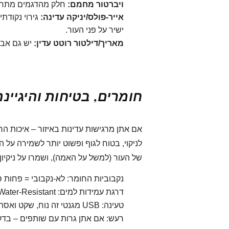
ויברטור מחמם:
חלק מהדגמים מתחממי
אייר-פולס/יניקה עדינה:
גירוי נקודת
ישיר על פני העור.
מאריך/דילטור רוטט עדין:
יש גם אבי
חומרים, בטיחות והיגיינה
אם אתן מרגישות עדינות באיזור – איכות ה
לניקוי, בטוח לגוף ופשוט יותר לשמירה על ה
של העור (למשל על האמה), ושמרו על ניקיון 
נקבוביות החומר: לא-נקבובי = פחות ספ
דרגת עמידות למים: Water-Resistant או Waterproof לניקוי נוח (לפי הוראות יצרן).
טעינה: USB מגנטי זה נוח, שקט ואסתטי.
רעש: אם אתן גרות עם שותפים – בדקו את ה-dB. יש דגמים 