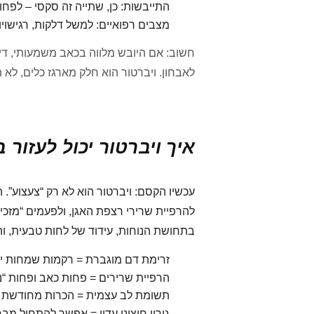
התייבשות: כן, שתייה זה סקסי – לפח
מצבים רפואיים: למשל דלקות, רגישויות
חשוב: אם היובש מלווה בכאב משמעותי, דימו
לאבחון. ויברטור הוא חלק מארגז כלים, לא
איך ויברטור יכול לעזור ב
עכשיו הקסם: ויברטור הוא לא רק “צעצוע”. 
להרפיית שרירי רצפת האגן, ולפעמים “מזכי
בתחושת הנוחות, עידוד של לחות טבעית, ו
זרימת דם מוגברת = רקמות שמחות יו
הרפיית שרירים = פחות כאב ופחות “נ
תשומת לב עצמית = הכרות מחודשת עם
גירוי חיצוני עדין = אפשר להתחיל מב