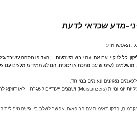
יני-מדע שכדאי לדעת
ון, קל לניקוי. אם אתן עם יובש משמעותי – העדיפו נוסחה עשירה/ג’לי
 מושלמים לשימוש עם מתכת או זכוכית. הם לא תמיד מומלצים עם צע
 לפעמים מאוזנים ונעימים במיוחד.
יש גם לחויות נרתיקיות יומיומיות (Moisturizers) ושמנים ייעודיים לשגרה – לאו דווקא
רמים, בדקו תאימות עם הרופא/ה. אפשר לשלב בין גישה טיפולית לב