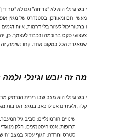
יובש וגינלי הוא לא “פדיחה” וגם לא “גזר די
מעשי, חם ומעודכן, בסטנדרט של מגזין אופ
ויברטור
יכול לעזור בלי דרמות, איזה דגמים 
צעצועי סקס בחוכמה ובכבוד לעצמך. כן, יהי
שמאגדת הכל במקום אחד. קחו נשימה, זה הו
מה זה יובש וגינלי ולמה 
יובש וגינלי הוא מצב שבו רירית הנרתיק מר
קלה, ולעיתים אפילו כאב במגע. הסיבות מגוו
שינויים הורמונליים: סביב גיל המעבר,
תרופות: אנטיהיסטמינים, חלק מנוגדי 
סטרס וחרדה: הגוף עסוק במצב “הישר