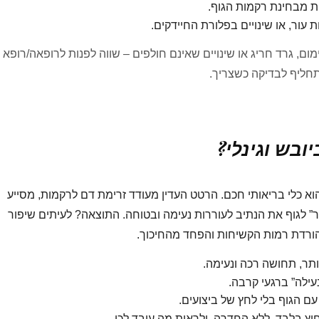
ות מבחינת רקמות הגוף.
 עור, או שינויים בפלורת החיידקים.
ם, גרד חריג או שינויים שאינם חולפים – שווה לפנות לרופאה/רופא 
 תחליף לבדיקה כשצריך.
יובש וגינלי?
הוא כלי בריאותי חכם. הרטט העדין מעודד זרימת דם לרקמות, מסייע
ר” לגוף את הנתיב לעוררות נעימה ובטוחה. התוצאה? לעיתים שיפור
הורדת רמות הקשיחות והפחד מהחיכוך.
תר, תחושה רכה ונעימה.
עילה” ברגעי קרבה.
 הגוף בלי לחץ של ביצועים.
חוץ בלבד, ללא החדרה, ולראות מה עובד לכן.