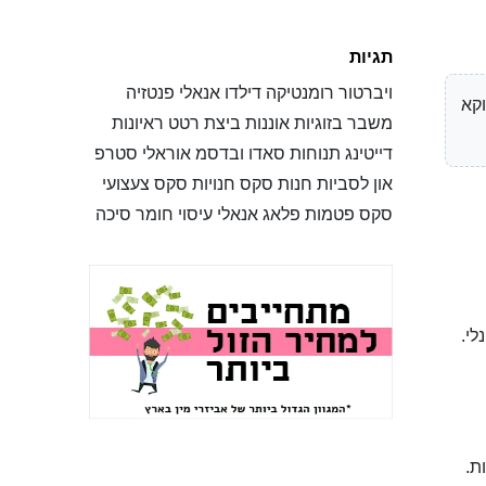
תגיות
ויברטור
רומנטיקה
דילדו
אנאלי
פנטזיה
וקא
משבר בזוגיות
אוננות
ביצת רטט
ראיונות
דייטינג
תנוחות
סאדו ובדסמ
אוראלי
סטרפ
און
לסביות
חנות סקס
חנויות סקס
צעצועי
סקס
פטמות
פלאג אנאלי
עיסוי
חומר סיכה
לי.
ת.