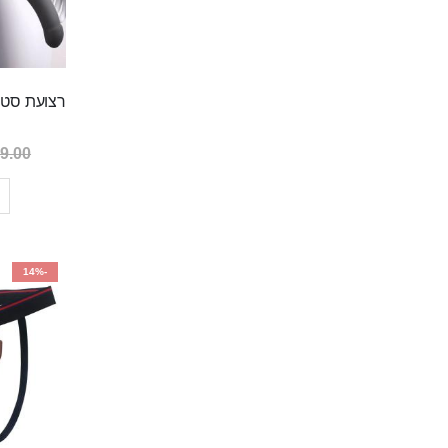
9.00 ₪
-14%