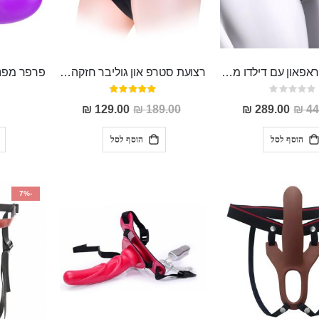
רצועת סטראפאון עם דילדו מעולה מסיליקון רפואי 17.5 ס"מ אורך 3 ס"מ "Miro"
רצועת סטרפ און גוליבר חזקה ואמינה ,מתאימה לשני בני הזוג ולמגוון רחב של הדילדואים
Rating:
דירוג:
96%
0%
מחיר
מחיר
129.00 ₪
189.00 ₪
289.00 ₪
44
מבצע
מבצע
הוסף לסל
הוסף לסל
-7%