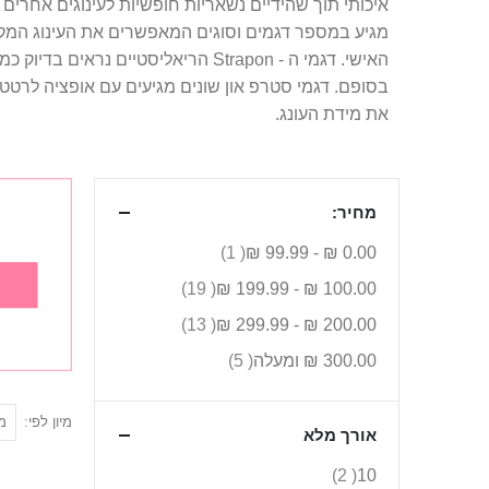
איכותי תוך שהידיים נשאריות חופשיות לעינוגים אחרים 
מגיע במספר דגמים וסוגים המאפשרים את העינוג המקס
האישי. דגמי ה - Strapon הריאליסט
בסופם. דגמי סטרפ און שונים מגיעים עם אופציה לרטט 
את מידת העונג.
מחיר:
פריט
1
99.99 ₪
-
0.00 ₪
פריטים
19
199.99 ₪
-
100.00 ₪
פריטים
13
299.99 ₪
-
200.00 ₪
פריטים
300.00 ₪
ומעלה
5
הגדר
מיון לפי
אורך מלא
מיון
פריטים
2
10
בסדר