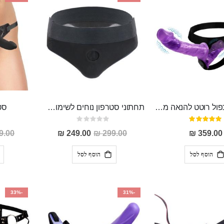
סטראפון כפול רוטט להנאה מרובה Randi
תחתוני סטרפון נוחים לשימוש BON
סט
דירוג:
Rating:
0%
100%
מחיר
.00 ₪
249.00 ₪
299.00 ₪
359.00 ₪
מבצע
הוסף לסל
הוסף לסל
-33%
-31%