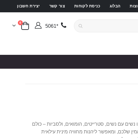
צות
הבלוג
כניסת לקוחות
צור קשר
יצירת חשבון
פריטים
0
*5061
סל קניות
שים עם נשים, סטרייטים, הומואים, ולסביות – כולם
מין שלכם, ומאפשר ליהנות מחוויה מינית עילאית