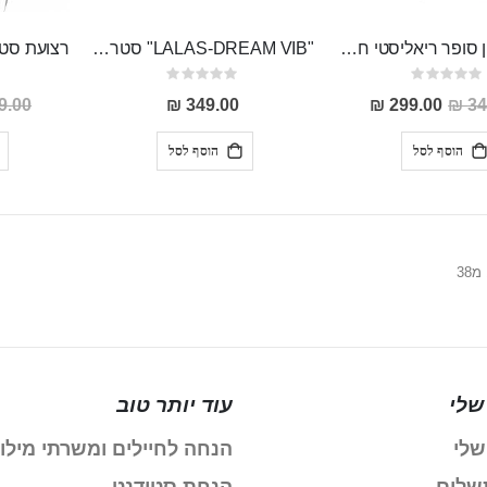
סטראפ און סופר ריאליסטי חלול מסיליקון רפואי עם רצועת עור נוחה ומתאימה לכל מבנה גוף "Hu-Tu "
"LALAS-DREAM VIB" סטראפ און מעולה מסיליקון רפואי רוטט
Rating:
Rating:
0%
0%
מחיר
.00 ₪
349.00 ₪
299.00 ₪
34
מבצע
הוסף לסל
הוסף לסל
עמוד
g page
מ
38
שלי
עוד יותר טוב
שלי
הנחה לחיילים ומשרתי מילו
שלום
הנחת סטודנט