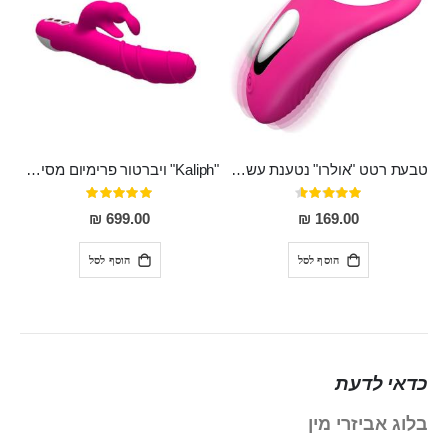
טבעת רטט "אולרו" נטענת עשויה סיליקון רפואי עם רטט חזק ומטריף חושים
"Kaliph" ויברטור פרימיום מסיליקון רפואי , נטען, שקט במיוחד, מסתובב ומתפתל, שמנמן עם חדירה 14 סמ
דירוג:
דירוג:
100%
91%
699.00 ₪
169.00 ₪
הוסף לסל
הוסף לסל
כדאי לדעת
בלוג אביזרי מין