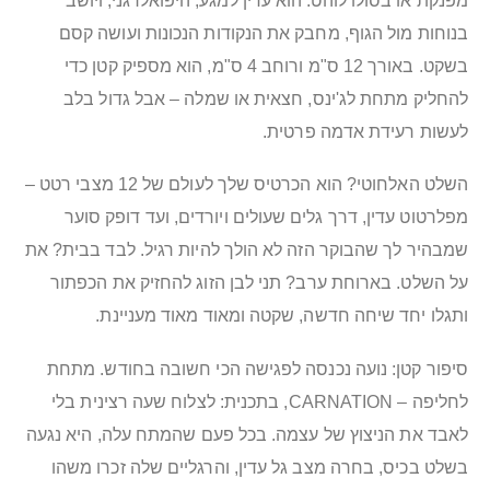
מפנקת או בסולו לוהט. הוא עדין למגע, היפואלרגני, ויושב
בנוחות מול הגוף, מחבק את הנקודות הנכונות ועושה קסם
בשקט. באורך 12 ס"מ ורוחב 4 ס"מ, הוא מספיק קטן כדי
להחליק מתחת לג'ינס, חצאית או שמלה – אבל גדול בלב
לעשות רעידת אדמה פרטית.
השלט האלחוטי? הוא הכרטיס שלך לעולם של 12 מצבי רטט –
מפלרטוט עדין, דרך גלים שעולים ויורדים, ועד דופק סוער
שמבהיר לך שהבוקר הזה לא הולך להיות רגיל. לבד בבית? את
על השלט. בארוחת ערב? תני לבן הזוג להחזיק את הכפתור
ותגלו יחד שיחה חדשה, שקטה ומאוד מאוד מעניינת.
סיפור קטן: נועה נכנסה לפגישה הכי חשובה בחודש. מתחת
לחליפה – CARNATION, בתכנית: לצלוח שעה רצינית בלי
לאבד את הניצוץ של עצמה. בכל פעם שהמתח עלה, היא נגעה
בשלט בכיס, בחרה מצב גל עדין, והרגליים שלה זכרו משהו