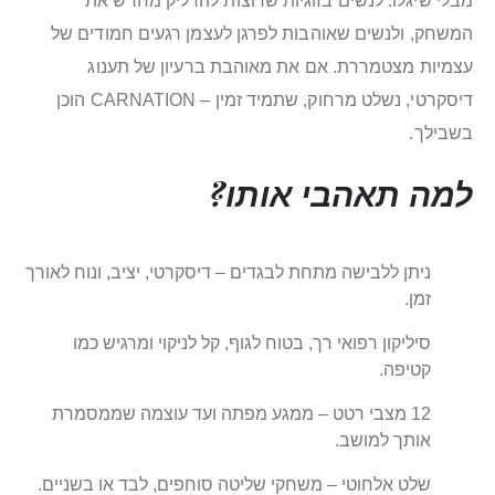
מבלי שיגלו. לנשים בזוגיות שרוצות להדליק מחדש את
המשחק, ולנשים שאוהבות לפרגן לעצמן רגעים חמודים של
עצמיות מצטמררת. אם את מאוהבת ברעיון של תענוג
דיסקרטי, נשלט מרחוק, שתמיד זמין – CARNATION הוכן
בשבילך.
למה תאהבי אותו?
ניתן ללבישה מתחת לבגדים – דיסקרטי, יציב, ונוח לאורך
זמן.
סיליקון רפואי רך, בטוח לגוף, קל לניקוי ומרגיש כמו
קטיפה.
12 מצבי רטט – ממגע מפתה ועד עוצמה שממסמרת
אותך למושב.
שלט אלחוטי – משחקי שליטה סוחפים, לבד או בשניים.