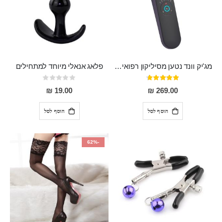
מג'יק וונד נטען מסיליקון רפואי חזק בעל 12 מצבי רטט ו6 מהירויות שונות ROMI
פלאג אנאלי מיוחד למתחילים
דירוג:
Rating:
0%
93%
19.00 ₪
269.00 ₪
הוסף לסל
הוסף לסל
-62%