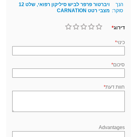
הנך
ויברטור פרפר לביש סיליקון רפואי, שלט 12
סוקר:
מצבי רטט CARNATION
דירוג
1
2
3
4
5
כוכב
כוכבים
כוכבים
כוכבים
כוכבים
כינוי
סיכום
חוות דעת
Advantages