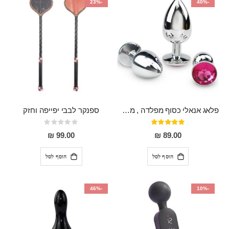
-23%
-40%
פלאג אנאלי כסוף מפלדה , מתאים ללבישה מתחת לבגדים, בגודל 7.3 על 2.8 ס"מ
ספנקר לבבי יפייפה וחזק
דירוג:
Rating:
0%
97%
99.00 ₪
89.00 ₪
הוסף לסל
הוסף לסל
-46%
-10%