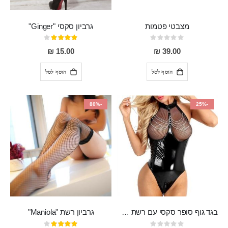
מצבטי פטמות
גרביון סקסי "Ginger"
Rating:
דירוג:
80%
0%
15.00 ₪
39.00 ₪
הוסף לסל
הוסף לסל
-80%
-25%
בגד גוף סופר סקסי עם רשת שקופה בחזה ושרשרות מלמעלה וריצרץ מלמטה Pan במפשעה
גרביון רשת "Maniola"
Rating:
דירוג: