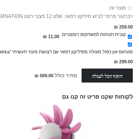
מוצר זה:
ויברטור פרפר לביש סיליקון רפואי, שלט 12 מצבי רטט CARNATION
259.00 ₪
קובית תנוחות למשחקים רומנטיים
11.00 ₪
סטראפ און כפול מעולה מסיליקון רפואי עם רצועות מעור תעשיתי "Gekka"
מחיר
299.00 ₪
מבצע
הוסף הכל לעגלה
מחיר כולל
569.00 ₪
לקוחות שקנו פריט זה קנו גם
Skip
carousel