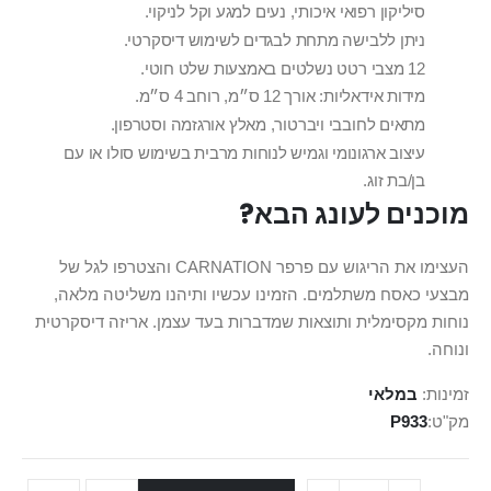
סיליקון רפואי איכותי, נעים למגע וקל לניקוי.
ניתן ללבישה מתחת לבגדים לשימוש דיסקרטי.
12 מצבי רטט נשלטים באמצעות שלט חוטי.
מידות אידאליות: אורך 12 ס״מ, רוחב 4 ס״מ.
מתאים לחובבי ויברטור, מאלץ אורגזמה וסטרפון.
עיצוב ארגונומי וגמיש לנוחות מרבית בשימוש סולו או עם
בן/בת זוג.
מוכנים לעונג הבא?
העצימו את הריגוש עם פרפר CARNATION והצטרפו לגל של
מבצעי כאסח משתלמים. הזמינו עכשיו ותיהנו משליטה מלאה,
נוחות מקסימלית ותוצאות שמדברות בעד עצמן. אריזה דיסקרטית
ונוחה.
זמינות:
במלאי
מק"ט
P933