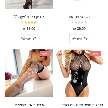
מצבטי פטמות
גרביון סקסי "Ginger"
Rating:
דירוג:
80%
0%
15.00 ₪
39.00 ₪
הוסף לסל
הוסף לסל
-80%
-25%
בגד גוף סופר סקסי עם רשת שקופה בחזה ושרשרות מלמעלה וריצרץ מלמטה Pan במפשעה
גרביון רשת "Maniola"