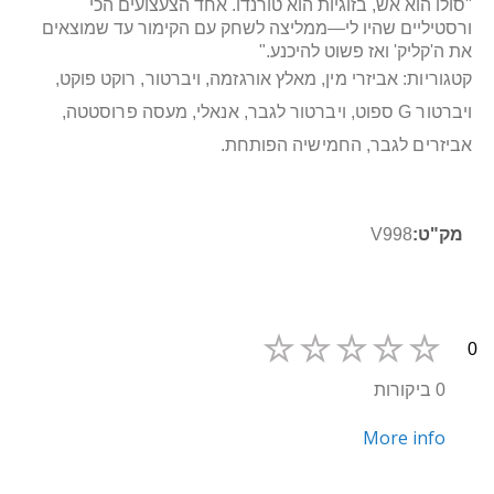
"סולו הוא אש, בזוגיות הוא טורנדו. אחד הצעצועים הכי
ורסטיליים שהיו לי—ממליצה לשחק עם הקימור עד שמוצאים
את ה'קליק' ואז פשוט להיכנע."
קטגוריות: אביזרי מין, מאלץ אורגזמה, ויברטור, רוקט פוקט,
ויברטור G ספוט, ויברטור לגבר, אנאלי, מעסה פרוסטטה,
אביזרים לגבר, החמישיה הפותחת.
מידע
V998
נוסף
0
0 ביקורות
More info