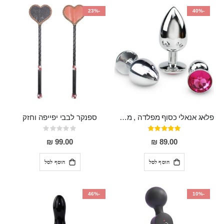
-23%
-40%
פלאג אנאלי כסוף מפלדה , מתאים ללבישה מתחת לבגדים, בגודל 7.3 על 2.8 ס"מ
ספנקר לבבי יפייפה וחזק
דירוג:
Rating:
0%
97%
99.00 ₪
89.00 ₪
הוסף לסל
הוסף לסל
-46%
-10%