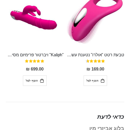
טבעת רטט "אולרו" נטענת עשויה סיליקון רפואי עם רטט חזק ומטריף חושים
"Kaliph" ויברטור פרימיום מסיליקון רפואי , נטען, שקט במיוחד, מסתובב ומתפתל, שמנמן עם חדירה 14 סמ
דירוג:
דירוג:
100%
91%
699.00 ₪
169.00 ₪
הוסף לסל
הוסף לסל
כדאי לדעת
בלוג אביזרי מין