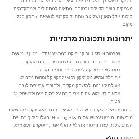
סיליקון רפואי רך, היגייני ונעים, עיצוב ארגונומי ואחיזה נוחה
מעניקים חוויה מדויקת ובטוחה. מתאים למתחילים ולמתקדמים
בזכות גודל מאוזן ושליטה נוחה. דיסקרטי לנשיאה ואחסון בכל
מקום.
יתרונות ותכונות מרכזיות
ויברטור G ספוט ורוקט פוקט במכשיר אחד – מגוון שימושים.
מתאים גם כוויברטור לגבר ומעסה פרוסטטה ממוקד.
רטט עוצמתי ושקט לגירוי פנימי וחיצוני מדויק.
גוף חלק וגמיש מסיליקון רפואי לניקוי קל ונוחות מרבית.
מעולה לאוננות, למשחק מקדים, ולחובבי אביזרים לגבר.
מתאים לשימוש עם חומרי סיכה על בסיס מים ולמשחק זוגי
בטוח.
הצטרפו לאלפי לקוחות שנהנים מעיצוב חכם, מגע יוקרתי ותוצאות
מורגשות. הזמינו עכשיו את ה-Hunting Sky והעלו הילוך בחוויית
העונג שלכם עם ויברטור אנאלי/וגינאלי אמין, דיסקרטי ועוצמתי.
זמינות:
במלאי