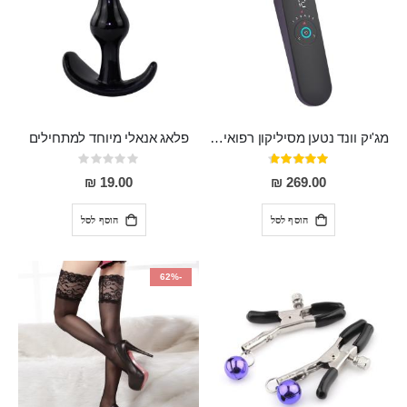
מג'יק וונד נטען מסיליקון רפואי חזק בעל 12 מצבי רטט ו6 מהירויות שונות ROMI
פלאג אנאלי מיוחד למתחילים
דירוג:
Rating:
0%
93%
19.00 ₪
269.00 ₪
הוסף לסל
הוסף לסל
-62%