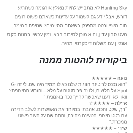
Hunting Sky לא מתבייש להיות מאלץ אורגזמה כשהרגע
דורש, אבל יודע גם לשמור על עדינות כשאתם פשוט רוצים
חום משיי ורטט מתפנק. כשאתם מסיימים? שטיפה חמימה,
מעט סבון עדין, והוא מוכן לסיבוב הבא. זמין עכשיו בחנות סקס
אונליין עם משלוח דיסקרטי ומהיר.
ביקורות לוהטות ממנה
נועה
–
★★★★★
"הוא נכנס לרוטינה הזוגית שלנו כאילו תמיד היה שם. לי זה G-
Spot על חלשים, ולו זה פרוסטטה על מלא—והזרוע החיצונית?
וואו. לא ידענו שאפשר לחייך ככה בו-זמנית."
איילת
–
★★★★☆
"רך, שקט וחכם. אהבתי במיוחד את האפשרות לשלב חדירה
עם רטט חיצוני. הטעינה מהירה, והתחושה על העור פשוט
ממכרת."
שירי
–
★★★★★