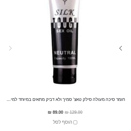
חומר סיכה מעולה סילק טאצ' סמיך ולא דביק מתאים במיוחד למין אנאלי
מחיר
89.00 ₪
129.00 ₪
מבצע
הוסף לסל