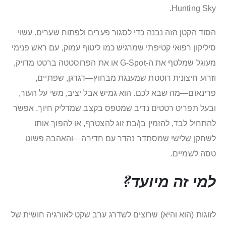
Hunting Sky.
הסוד הקטן הזה נבנה כדי לסגור פערים ולפתוח שערים. עשוי
סיליקון רפואי קטיפתי שמרגיש כמו ליטוף עמוק, עם ראש פנימי
מעוגל שמלטף את ה-G-Spot או את הפרוסטטה ברטט מדויק,
וזרוע חיצונית רוטטת שמענגת מבחוץ—דגדגן, שפתיים,
פרינאום—מה שבא לכם. הוא גמיש אבל יציב, משי על העור,
ובעל תפריט רטטים נדיב שמטפס בקצב שמדליק חיוך. אפשר
להתחיל לבד, להזמין בן/בת זוג להצטרף, או להפוך אותו
לשחקן שלישי שמסתדר נהדר עם חדירה—והאהבה פשוט
טסה לשמיים.
למי זה מיועד?
לזוגות (הוא והיא) שרוצים לשדרג ערב שקט לאורגיה חושית של