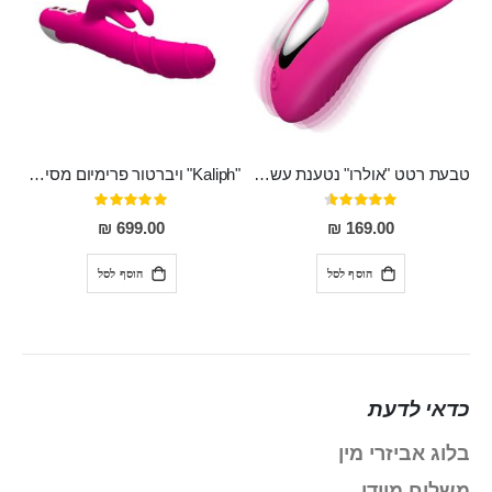
טבעת רטט "אולרו" נטענת עשויה סיליקון רפואי עם רטט חזק ומטריף חושים
"Kaliph" ויברטור פרימיום מסיליקון רפואי , נטען, שקט במיוחד, מסתובב ומתפתל, שמנמן עם חדירה 14 סמ
דירוג:
דירוג:
100%
91%
699.00 ₪
169.00 ₪
הוסף לסל
הוסף לסל
כדאי לדעת
בלוג אביזרי מין
משלוח מיידי