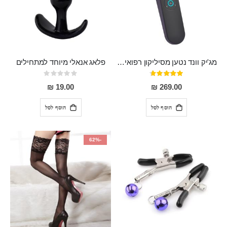
מג'יק וונד נטען מסיליקון רפואי חזק בעל 12 מצבי רטט ו6 מהירויות שונות ROMI
פלאג אנאלי מיוחד למתחילים
דירוג:
Rating:
0%
93%
19.00 ₪
269.00 ₪
הוסף לסל
הוסף לסל
-62%