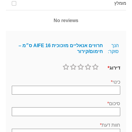
מומלץ
No reviews
הנך
חרוזים אנאליים מזכוכית AIFE 16 ס״מ –
סוקר:
חימום/קירור
דירוג
1
2
3
4
5
כוכב
כוכבים
כוכבים
כוכבים
כוכבים
כינוי
סיכום
חוות דעת