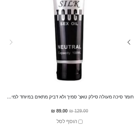
חומר סיכה מעולה סילק טאצ' סמיך ולא דביק מתאים במיוחד למין אנאלי
מחיר
89.00 ₪
129.00 ₪
מבצע
הוסף לסל