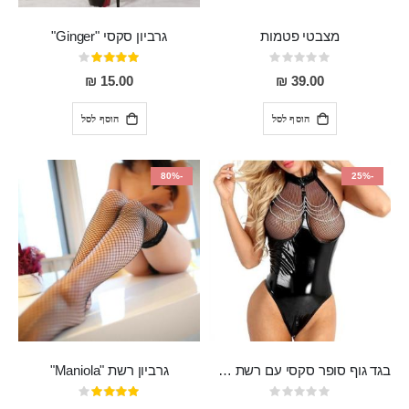
מצבטי פטמות
גרביון סקסי "Ginger"
Rating:
דירוג:
80%
0%
15.00 ₪
39.00 ₪
הוסף לסל
הוסף לסל
-80%
-25%
בגד גוף סופר סקסי עם רשת שקופה בחזה ושרשרות מלמעלה וריצרץ מלמטה Pan במפשעה
גרביון רשת "Maniola"
Rating:
דירוג:
80%
0%