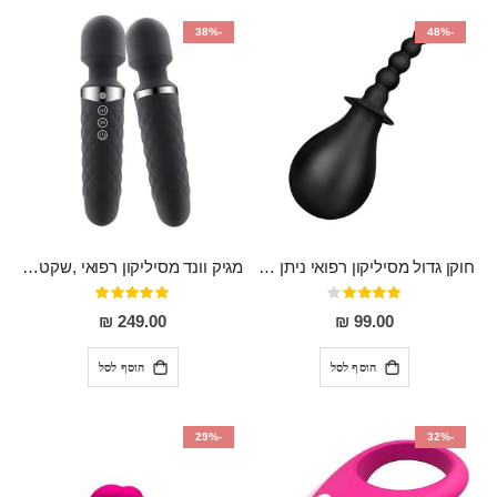
-38%
-48%
חוקן גדול מסיליקון רפואי ניתן לשימוש גם כפלאג וגם כחרוזים אנאלים
מגיק וונד מסיליקון רפואי ,שקט במיוחד, נטען בעל 10 מהירויות שונות "Erna"
דירוג:
דירוג:
100%
80%
249.00 ₪
99.00 ₪
הוסף לסל
הוסף לסל
-29%
-32%