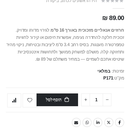
היו הראשונים לכתוב ביקורת
89.00 ₪
חרוזים אנאליים מזכוכית באורך 16 ס"מ
לגירוי מדורג ומדויק.
זכוכית חלקה להחדרה נעימה, אפשרות
חימום או קירור
לחוויות
טמפרטורה מענגות. בסיס רחב 3.4 ס"מ ליציבות ובטיחות, ניקוי מהיר
ותחזוקה קלה. מושלם למשחק ממושך ולתחושות אינטנסיביות
שיטיסו אתכם לשמיים — במחיר משתלם של 89 ₪.
זמינות:
במלאי
מק"ט
P171
הוסף לסל