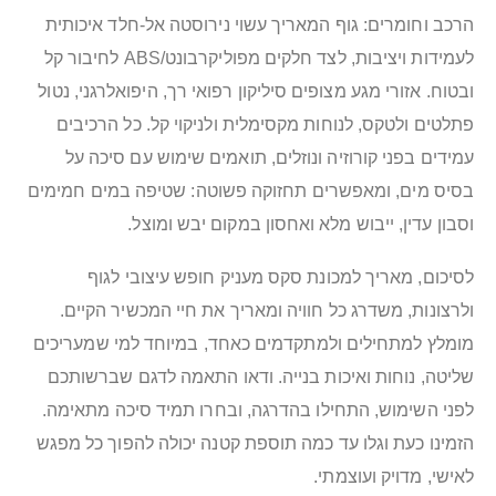
הרכב וחומרים: גוף המאריך עשוי נירוסטה אל-חלד איכותית
לעמידות ויציבות, לצד חלקים מפוליקרבונט/ABS לחיבור קל
ובטוח. אזורי מגע מצופים סיליקון רפואי רך, היפואלרגני, נטול
פתלטים ולטקס, לנוחות מקסימלית ולניקוי קל. כל הרכיבים
עמידים בפני קורוזיה ונוזלים, תואמים שימוש עם סיכה על
בסיס מים, ומאפשרים תחזוקה פשוטה: שטיפה במים חמימים
וסבון עדין, ייבוש מלא ואחסון במקום יבש ומוצל.
לסיכום, מאריך למכונת סקס מעניק חופש עיצובי לגוף
ולרצונות, משדרג כל חוויה ומאריך את חיי המכשיר הקיים.
מומלץ למתחילים ולמתקדמים כאחד, במיוחד למי שמעריכים
שליטה, נוחות ואיכות בנייה. ודאו התאמה לדגם שברשותכם
לפני השימוש, התחילו בהדרגה, ובחרו תמיד סיכה מתאימה.
הזמינו כעת וגלו עד כמה תוספת קטנה יכולה להפוך כל מפגש
לאישי, מדויק ועוצמתי.