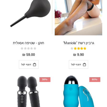
גרביון רשת "Maniola"
חוקן - שטיפה אנאלית
דירוג:
Rating:
0%
80%
59.00 ₪
9.90 ₪
הוסף לסל
הוסף לסל
-38%
-60%