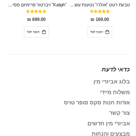
טבעת רטט "אולרו" נטענת עשויה סיליקון רפואי עם רטט חזק ומטריף חושים
"Kaliph" ויברטור פרימיום מסיליקון רפואי , נטען, שקט במיוחד, מסתובב ומתפתל, שמנמן עם חדירה 14 סמ
דירוג:
דירוג:
100%
91%
699.00 ₪
169.00 ₪
הוסף לסל
הוסף לסל
כדאי לדעת
בלוג אביזרי מין
משלוח מיידי
אודות חנות סקס סופר טויס
צור קשר
אביזרי מין חדשים
מבצעים והנחות