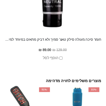
חומר סיכה מעולה סילק טאצ' סמיך ולא דביק מתאים במיוחד למין אנאלי
מחיר
89.00 ₪
129.00 ₪
מבצע
הוסף לסל
מוצרים משלימים לחויה מדהימה
-51%
-31%