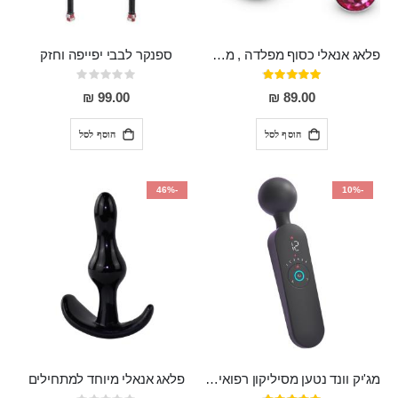
פלאג אנאלי כסוף מפלדה , מתאים ללבישה מתחת לבגדים, בגודל 7.3 על 2.8 ס"מ
ספנקר לבבי יפייפה וחזק
דירוג:
Rating:
0%
97%
99.00 ₪
89.00 ₪
הוסף לסל
הוסף לסל
-46%
-10%
מג'יק וונד נטען מסיליקון רפואי חזק בעל 12 מצבי רטט ו6 מהירויות שונות ROMI
פלאג אנאלי מיוחד למתחילים