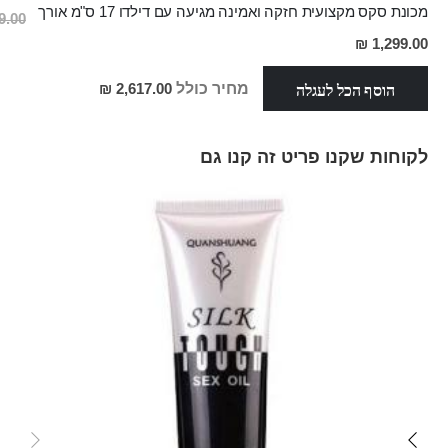
מכונת סקס מקצועית חזקה ואמינה מגיעה עם דילדו 17 ס"מ אורך
.00 ₪
מחיר
1,299.00 ₪
מבצע
הוסף הכל לעגלה
מחיר כולל
2,617.00 ₪
לקוחות שקנו פריט זה קנו גם
Skip
carousel