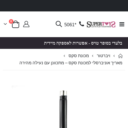
פריטים
0
Toggle
*5061
סל קניות
Nav
בלעדי בסופר טויס - אפשרות לאספקה מיידית
ויברטור
מכונת סקס
מאריך אוניברסלי למכונת סקס – מתכוונן עם נעילה מהירה
לדלג
לדלג
לסוף
להתחלה
של
של
גלריית
גלריית
תמונות
תמונות