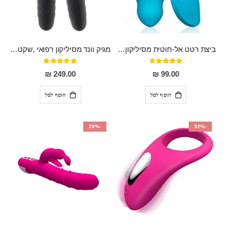
ביצת רטט אל-חוטית מסיליקון רפואי בגודל של 8 ס"מ ורוחב 3 ס"מ בעלת 20 מהירויות שונות "ENKI"
מגיק וונד מסיליקון רפואי ,שקט במיוחד, נטען בעל 10 מהירויות שונות "Erna"
דירוג:
דירוג:
100%
93%
249.00 ₪
99.00 ₪
הוסף לסל
הוסף לסל
-29%
-32%