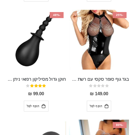
-48%
-25%
בגד גוף סופר סקסי עם רשת שקופה בחזה ושרשרות מלמעלה וריצרץ מלמטה Pan במפשעה
חוקן גדול מסיליקון רפואי ניתן לשימוש גם כפלאג וגם כחרוזים אנאלים
Rating:
דירוג:
80%
0%
99.00 ₪
149.00 ₪
הוסף לסל
הוסף לסל
-80%