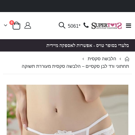
פריטים
0
Toggle
*5061
סל קניות
Nav
בלעדי בסופר טויס - אפשרות לאספקה מיידית
הלבשה סקסית
תחתוני ורד לבן סקסיים – הלבשה סקסית מעוררת תשוקה
לדלג
לדלג
לסוף
להתחלה
של
של
גלריית
גלריית
תמונות
תמונות