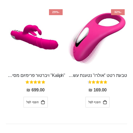
-29%
-32%
טבעת רטט "אולרו" נטענת עשויה סיליקון רפואי עם רטט חזק ומטריף חושים
"Kaliph" ויברטור פרימיום מסיליקון רפואי , נטען, שקט במיוחד, מסתובב ומתפתל, שמנמן עם חדירה 14 סמ
דירוג:
דירוג:
100%
91%
699.00 ₪
169.00 ₪
הוסף לסל
הוסף לסל