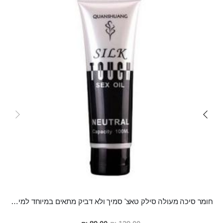
חומר סיכה מעולה סילק טאצ' סמיך ולא דביק מתאים במיוחד למין אנאלי
מחיר