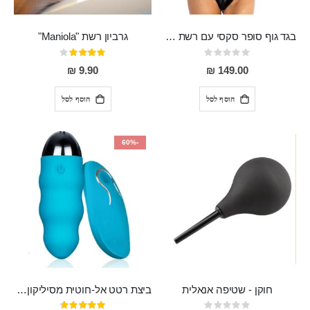
בגד גוף סופר סקסי עם רשת שקופה בחזה ושרשרות מלמעלה וריצרץ מלמטה Pan במפשעה
גרביון רשת "Maniola"
Rating:
דירוג:
80%
0%
9.90 ₪
149.00 ₪
הוסף לסל
הוסף לסל
-60%
חוקן - שטיפה אנאלית
ביצת רטט אל-חוטית מסיליקון רפואי בגודל של 8 ס"מ ורוחב 3 ס"מ בעלת 20 מהירויות שונות "ENKI"
Rating:
דירוג: