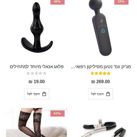
-46%
-10%
מג'יק וונד נטען מסיליקון רפואי חזק בעל 12 מצבי רטט ו6 מהירויות שונות ROMI
פלאג אנאלי מיוחד למתחילים
דירוג:
Rating:
0%
93%
19.00 ₪
269.00 ₪
הוסף לסל
הוסף לסל
-62%