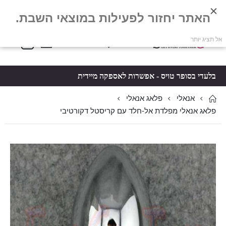
האתר יחזור לפעילות במוצאי השבת.
פריטים
0
אל תציג יותר
Toggle
*5061
סל קניות
Nav
בלעדי בסופר טויס - אפשרות לאספקה מיידית
אנאלי
פלאג אנאלי
פלאג אנאלי מפלדת אל-חלד עם קריסטל דקורטיבי
לדלג
לדלג
לסוף
להתחלה
של
של
גלריית
גלריית
תמונות
תמונות