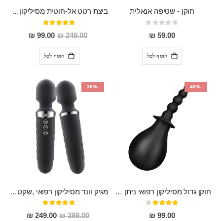
חוקן - שטיפה אנאלית
ביצת רטט אל-חוטית מסיליקון רפואי בגודל של 8 ס"מ ורוחב 3 ס"מ בעלת 20 מהירויות שונות "ENKI"
Rating:
דירוג:
93%
0%
מחיר
99.00 ₪
249.00 ₪
59.00 ₪
מבצע
הוסף לסל
הוסף לסל
-38%
-48%
חוקן גדול מסיליקון רפואי ניתן לשימוש גם כפלאג וגם כחרוזים אנאלים
מגיק וונד מסיליקון רפואי ,שקט במיוחד, נטען בעל 10 מהירויות שונות "Erna"
דירוג:
דירוג:
100%
80%
מחיר
249.00 ₪
399.00 ₪
99.00 ₪
מבצע