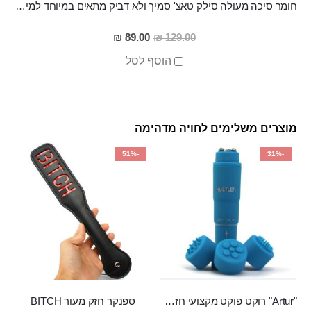
חומר סיכה מעולה סילק טאצ' סמיך ולא דביק מתאים במיוחד למין אנאלי
מחיר
89.00 ₪
129.00 ₪
מבצע
הוסף לסל
מוצרים משלימים לחויה מדהימה
-51%
-31%
"Artur" רוקט פוקט מקצועי חזק במיוחד
ספנקר חזק מעור BITCH