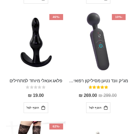
-46%
-10%
מג'יק וונד נטען מסיליקון רפואי חזק בעל 12 מצבי רטט ו6 מהירויות שונות ROMI
פלאג אנאלי מיוחד למתחילים
דירוג:
Rating:
0%
93%
מחיר
19.00 ₪
269.00 ₪
299.00 ₪
מבצע
הוסף לסל
הוסף לסל
-62%