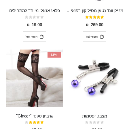
מג'יק וונד נטען מסיליקון רפואי חזק בעל 12 מצבי רטט ו6 מהירויות שונות ROMI
פלאג אנאלי מיוחד למתחילים
דירוג:
Rating:
0%
93%
19.00 ₪
269.00 ₪
הוסף לסל
הוסף לסל
-62%
מצבטי פטמות
גרביון סקסי "Ginger"
Rating:
דירוג:
80%
0%