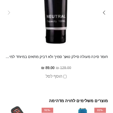
חומר סיכה מעולה סילק טאצ' סמיך ולא דביק מתאים במיוחד למין אנאלי
מחיר
89.00 ₪
129.00 ₪
מבצע
הוסף לסל
מוצרים משלימים לחויה מדהימה
-51%
-31%