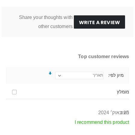
Share your thoughts with
WRITE A REVIEW
other customers
Top customer reviews
מיון לפי
מומלץ
15 באוק׳ 2024
נועה
I recommend this product