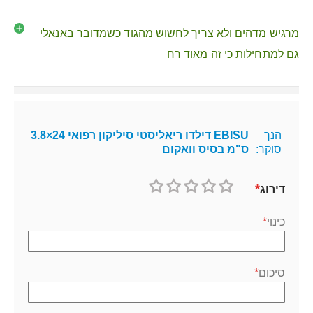
מרגיש מדהים ולא צריך לחשוש מהגוד כשמדובר באנאלי
גם למתחילות כי זה מאוד רח
הנך
EBISU דילדו ריאליסטי סיליקון רפואי 24×3.8
סוקר:
ס"מ בסיס וואקום
דירוג
1
2
3
4
5
כוכב
כוכבים
כוכבים
כוכבים
כוכבים
כינוי
סיכום