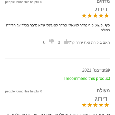
מדהים
0 people found this helpful
דירוג
כיף .פשוט כיף נהדר לאנאלי ונהדר לואגינלי שלא נדבר בכלל על חדירה
כפולה
0
0
האם ביקורת זאת עזרה לך?
29 בדצמ׳ 2021
יונית
I recommend this product
מעולה
0 people found this helpful
דירוג
קניתי את זה במיוחד בשביל אנאלי וזה פשוט מדהים הבן זוג שלי אוהב