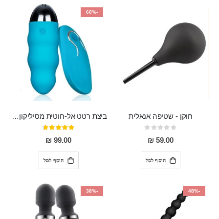
-60%
חוקן - שטיפה אנאלית
ביצת רטט אל-חוטית מסיליקון רפואי בגודל של 8 ס"מ ורוחב 3 ס"מ בעלת 20 מהירויות שונות "ENKI"
Rating:
דירוג:
93%
0%
99.00 ₪
59.00 ₪
הוסף לסל
הוסף לסל
-38%
-48%