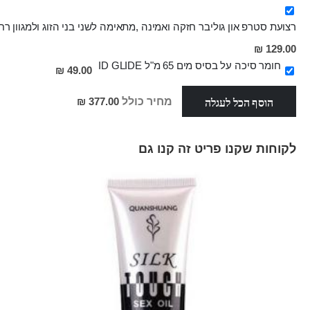
מבצע
רצועת סטרפ און גוליבר חזקה ואמינה ,מתאימה לשני בני הזוג ולמגוון ר
מחיר
129.00 ₪
מבצע
חומר סיכה על בסיס מים 65 מ"ל ID GLIDE
49.00 ₪
הוסף הכל לעגלה
מחיר כולל
377.00 ₪
לקוחות שקנו פריט זה קנו גם
Skip
carousel