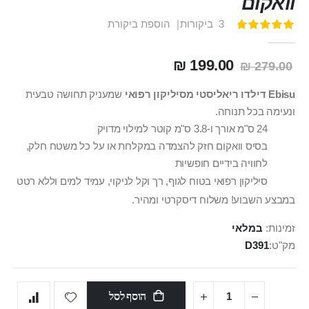
וואקום
3
ביקורות
הוספת ביקורת
דירוג:
100
100
% of
199.00 ₪
279.00 ₪
Ebisu דילדו ריאליסטי מסיליקון רפואי
שמעניק תחושה טבעית
ונעימה בכל תנוחה.
24 ס"מ אורך ו-3.8 ס"מ קוטר למילוי מדויק
בסיס וואקום חזק להצמדה במקלחת או על כל משטח חלק,
לחוויה בידיים חופשיות
סיליקון רפואי בטוח לגוף, רך וקל לניקוי, עמיד למים וללא רטט
במבצע השבוע! משלוח דיסקרטי ומהיר.
זמינות:
במלאי
מק"ט
D391
הוסף לסל