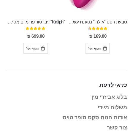
טבעת רטט "אולרו" נטענת עשויה סיליקון רפואי עם רטט חזק ומטריף חושים
"Kaliph" ויברטור פרימיום מסיליקון רפואי , נטען, שקט במיוחד, מסתובב ומתפתל, שמנמן עם חדירה 14 סמ
דירוג:
דירוג:
100%
91%
699.00 ₪
169.00 ₪
הוסף לסל
הוסף לסל
כדאי לדעת
בלוג אביזרי מין
משלוח מיידי
אודות חנות סקס סופר טויס
צור קשר