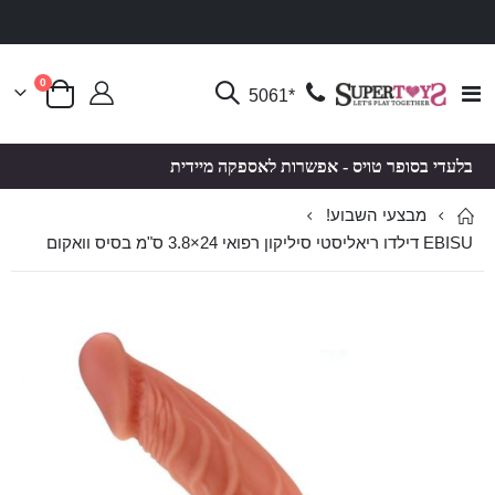
פריטים
0
Toggle
*5061
סל קניות
Nav
בלעדי בסופר טויס - אפשרות לאספקה מיידית
מבצעי השבוע!
EBISU דילדו ריאליסטי סיליקון רפואי 24×3.8 ס"מ בסיס וואקום
לדלג
לדלג
לסוף
להתחלה
של
של
גלריית
גלריית
תמונות
תמונות