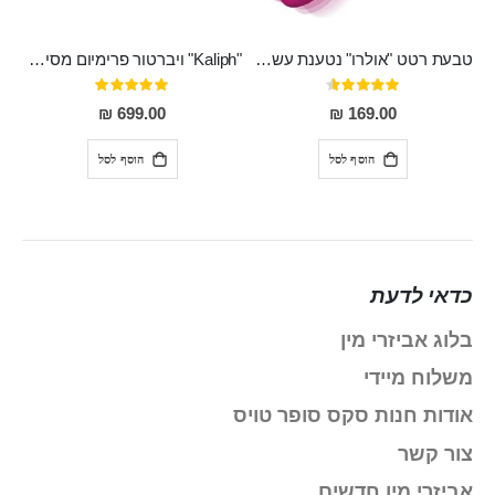
טבעת רטט "אולרו" נטענת עשויה סיליקון רפואי עם רטט חזק ומטריף חושים
"Kaliph" ויברטור פרימיום מסיליקון רפואי , נטען, שקט במיוחד, מסתובב ומתפתל, שמנמן עם חדירה 14 סמ
דירוג:
דירוג:
100%
91%
699.00 ₪
169.00 ₪
הוסף לסל
הוסף לסל
כדאי לדעת
בלוג אביזרי מין
משלוח מיידי
אודות חנות סקס סופר טויס
צור קשר
אביזרי מין חדשים