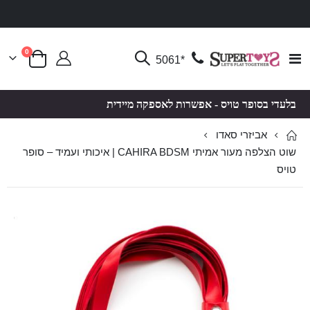
פריטים
0
Toggle
*5061
סל קניות
Nav
בלעדי בסופר טויס - אפשרות לאספקה מיידית
אביזרי סאדו
שוט הצלפה מעור אמיתי CAHIRA BDSM | איכותי ועמיד – סופר
טויס
לדלג
לדלג
לסוף
להתחלה
של
של
גלריית
גלריית
תמונות
תמונות