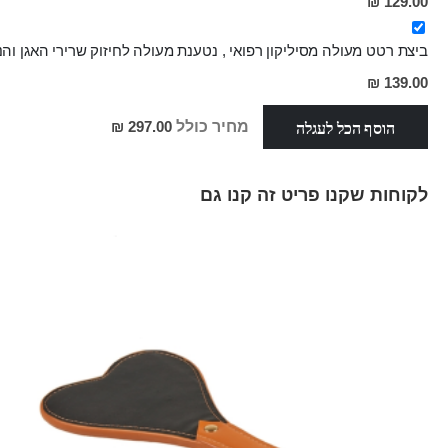
מחיר
129.00 ₪
מבצע
ביצת רטט מעולה מסיליקון רפואי , נטענת מעולה לחיזוק שרירי האגן והנאה 
מחיר
139.00 ₪
מבצע
הוסף הכל לעגלה
מחיר כולל
297.00 ₪
לקוחות שקנו פריט זה קנו גם
Skip
carousel