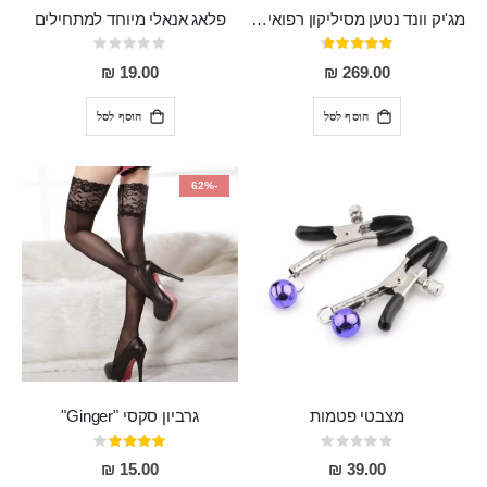
מג'יק וונד נטען מסיליקון רפואי חזק בעל 12 מצבי רטט ו6 מהירויות שונות ROMI
פלאג אנאלי מיוחד למתחילים
דירוג:
Rating:
0%
93%
19.00 ₪
269.00 ₪
הוסף לסל
הוסף לסל
-62%
מצבטי פטמות
גרביון סקסי "Ginger"
Rating:
דירוג:
80%
0%
15.00 ₪
39.00 ₪