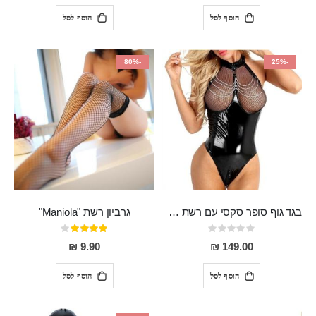
הוסף לסל
הוסף לסל
-80%
-25%
בגד גוף סופר סקסי עם רשת שקופה בחזה ושרשרות מלמעלה וריצרץ מלמטה Pan במפשעה
גרביון רשת "Maniola"
Rating:
דירוג:
80%
0%
9.90 ₪
149.00 ₪
הוסף לסל
הוסף לסל