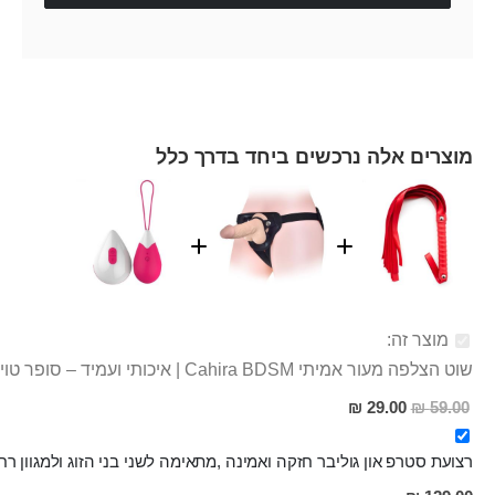
מוצרים אלה נרכשים ביחד בדרך כלל
מוצר זה:
שוט הצלפה מעור אמיתי Cahira BDSM | איכותי ועמיד – סופר טויס
מחיר
29.00 ₪
59.00 ₪
מבצע
רצועת סטרפ און גוליבר חזקה ואמינה ,מתאימה לשני בני הזוג ולמגוון ר