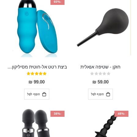
-60%
חוקן - שטיפה אנאלית
ביצת רטט אל-חוטית מסיליקון רפואי בגודל של 8 ס"מ ורוחב 3 ס"מ בעלת 20 מהירויות שונות "ENKI"
Rating:
דירוג:
93%
0%
99.00 ₪
59.00 ₪
הוסף לסל
הוסף לסל
-38%
-48%