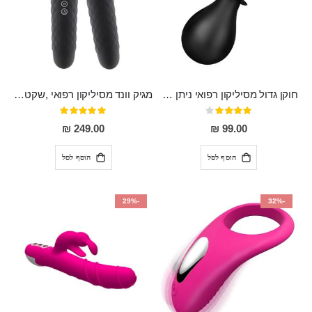
חוקן גדול מסיליקון רפואי ניתן לשימוש גם כפלאג וגם כחרוזים אנאלים
מגיק וונד מסיליקון רפואי ,שקט במיוחד, נטען בעל 10 מהירויות שונות "Erna"
דירוג:
דירוג:
100%
80%
249.00 ₪
99.00 ₪
הוסף לסל
הוסף לסל
-29%
-32%