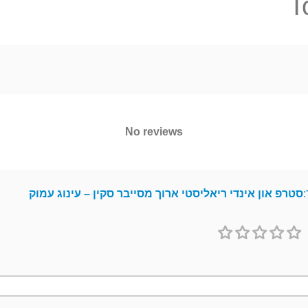
T
No reviews
:
סטרפ און אינדי ריאליסטי ארוך מסייבר סקין – עינוג עמוק
1
2
3
4
5
כוכב
כוכבים
כוכבים
כוכבים
כוכבים