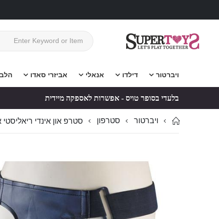
ויברטור
דילדו
אנאלי
אביזרי סאדו
הלב
בלעדי בסופר טויס - אפשרות לאספקה מיידית
ויברטור
סטרפון
סטרפ און אינדי ריאליסטי א
לדלג
לדלג
לסוף
להתחלה
של
של
גלריית
גלריית
תמונות
תמונות