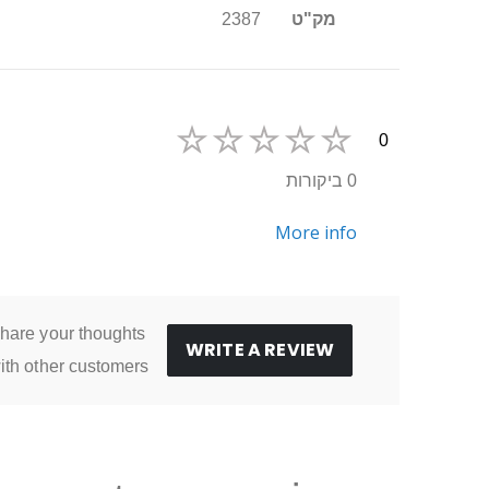
מק"ט
2387
0
0 ביקורות
More info
hare your thoughts
WRITE A REVIEW
ith other customers