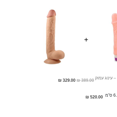
– עינוג עמוק
מחיר
329.00 ₪
389.00 ₪
מבצע
520.00 ₪