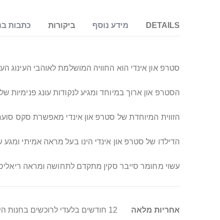
DETAILS
מידע נוסף
ביקורות
כתבות בנ
סטרפ און אינדי הוא החוויה המושלמת לאוהבי העינוג העמ
הסטרפ און ארוך במיוחד ומגיע לנקודות עונג פנימיות 
הזווית המיוחדת של סטרפ און אינדי מאפשרת סקס סוער במ
הדילדו של סטרפ און אינדי הינו בעל מראה אמיתי ומגע ש
עשוי מחומר סייבר סקין מתקדם לתחושה ומראה ריאליס
מידע
אחריות מלאה
12 חודשים בלעדי לרוכשים בחנות היבואן סופר טויס
נוסף