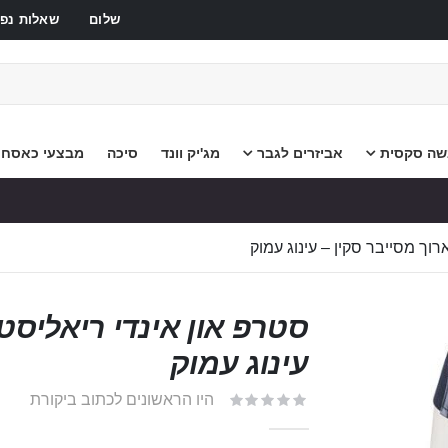
שלום
שאלות נפו
שה סקסית
אביזרים לגבר
מג'יק וונד
סיכה
מבצעי כאסח
רוך מסייבר סקין – עינוג עמוק
סטרפ און אינדי ריאליסטי
עינוג עמוק
היו הראשונים לכתוב ביקורת