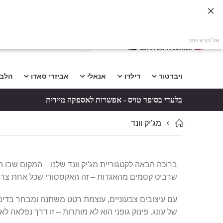
אל תציג יותר
ויברטור
דילדו
אנאלי
אביזרי סאדו
הלב
בלעדי בסופר טויס - אפשרות לאספקה מיידית
מג'יק וונד
ברוכה הבאה לקטגוריית מג'יק וונד שלנו – המקום שבו הק
שרביט קסמים מהאגדות – זה האקססורי שכל אחת צריכה
עם עיצובים צבעוניים, עוצמת רטט משתנה ומבחר בדים 
של עונג. פינוק גופני הוא לא מותרות – זו דרך נפלאה 