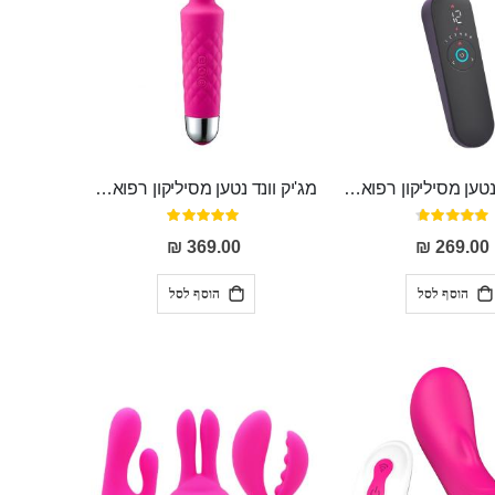
מג'יק וונד נטען מסיליקון רפואי חזק בעל 12 מצבי רטט ו6 מהירויות שונות ROMI
מג'יק וונד נטען מסיליקון רפואי Sofia
דירוג:
דירוג:
100%
93%
369.00 ₪
269.00 ₪
הוסף לסל
הוסף לסל