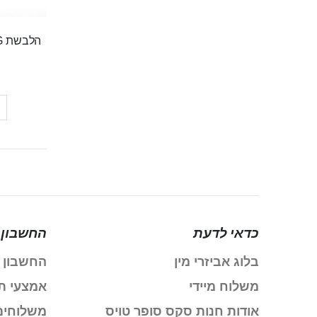
הלבשת G לויברטור מג'יק וונד
כדאי לדעת
החשבון 
בלוג אביזרי מין
החשבון 
משלוח מיידי
אמצעי ת
אודות חנות סקס סופר טויס
משלוחים