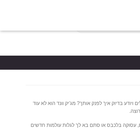
צות
הבלוג
כניסת לקוחות
צור קשר
יצירת חשבון
פריטים
0
*5061
סל קניות
ויודע בדיוק איך לפנק אותך? מג'יק וונד הוא לא עוד
וצה.
ם, עסוקה בלכבס או סתם בא לך לגלות עולמות חדשים