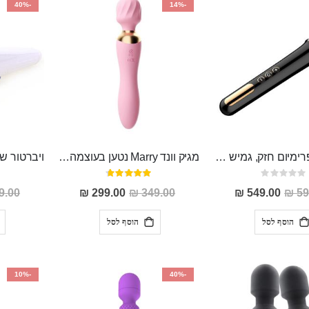
-40%
-14%
מגיק וונד פרימיום חזק, גמיש ונטען
מגיק וונד Marry נטען בעוצמה נהדרת עם אפשרות לחדירה בגימור מהודר קומפקטי ועמיד במים
Rating:
דירוג:
93%
0%
מחיר
מחיר
.00 ₪
299.00 ₪
349.00 ₪
549.00 ₪
59
מבצע
מבצע
הוסף לסל
הוסף לסל
-10%
-40%