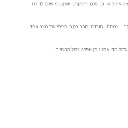
ות מצאנו את ה'אוי כן' שלנו. דיסקרטי ושקט, מושלם לדירה
ה, והמרקם… נמסתי. הורדתי כוכב רק כי רציתי עוד מצב אחד