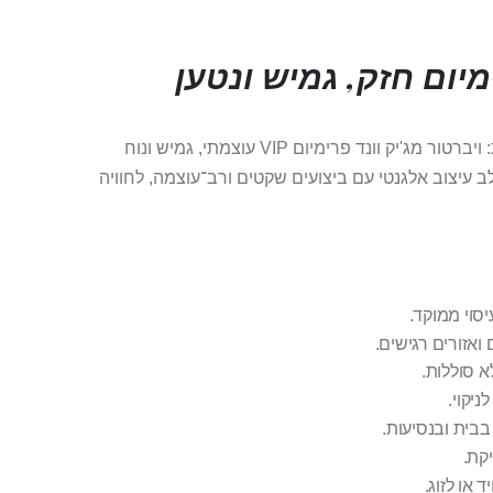
מיום חזק, גמיש ונטען
המג'יק וונד האידיאלי לעיסוי עמוק והנאה מדויקת: ויברטור מג'יק וונד פרימיום VIP עוצמתי, גמיש ונוח
 עיצוב אלגנטי עם ביצועים שקטים ורב־עוצמה, לחוויה
יסוי ממוקד.
 ואזורים רגישים.
ניקוי.
בבית ובנסיעות.
קת.
או לזוג.