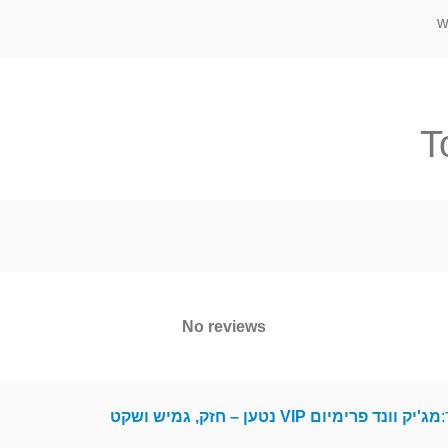
w
T
No reviews
:
מג'יק וונד פרימיום VIP נטען – חזק, גמיש ושקט