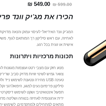
549.00 ₪
599.00 ₪
הכירו את מג'יק וונד פרי
לאחיזה, עם ראש סיליקון רך המותאם לגוף. משלב
אישית או זוגית בכל רגע.
תכונות מרכזיות ויתרונות
מנוע חזק עם מצבי רטט ועוצמות מגוונות לע
צוואר גמיש לשינוי זוויות מדויק סביב שרירים
טעינה USB מהירה ונטענת לשימוש נייד וללא סוללות.
סיליקון פרימיום נעים למגע, היפואלרגני וקל ל
תפעול אינטואיטיבי ושקט לשימוש דיסקרטי 
ידית ארגונומית לאחיזה בטוחה ושליטה מדוי
מתאים למתחילים ולמתקדמים, לשימוש יחיד 