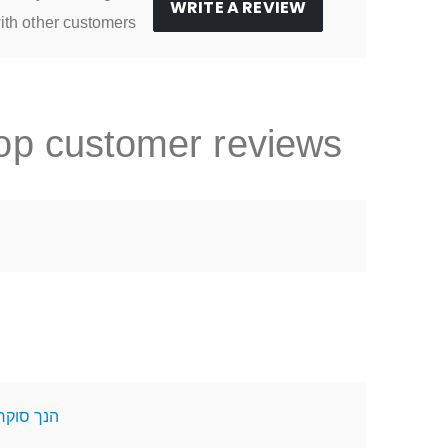
WRITE A REVIEW
ith other customers
op customer reviews
הנך סוקר