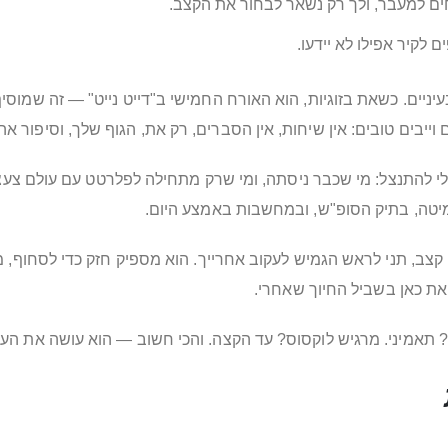
חים למעבר, ולך רק נשאר לבחור את הקצב.
לקיר אפילו לא יידעו.
יניים. כשאת בזוגיות, הוא האורח החמישי ב"דייט נייט" — זה שמוס
וייבים טובים: אין שיחות, אין הסברים, רק את, הגוף שלך, וסיפור
המיטה, בתיק הסופ"ש, ובמחשבות באמצע היום.
צב, תני לראש הגמיש לעקוב אחרייך. הוא מספיק חזק כדי לסחוף, מספ
את כאן בשביל החיוך שאחרי.
ן? תאמיני. מרגיש לוקסוס? עד הקצה. והכי חשוב — הוא עושה את הע