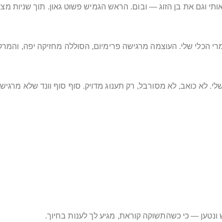
הו שיפתיע גם אותי וגם את בן הזוג — ובום. הראש הגמיש פשוט גאון. תוך שני
יבים מהירים וזה לגמרי הכלי שלי. העוצמה מרגישה פרימיום, הסוללה מחזיקה יפ
ש ונטען — כי כשהתשוקה קוראת, מגיע לך לענות בחיוך.