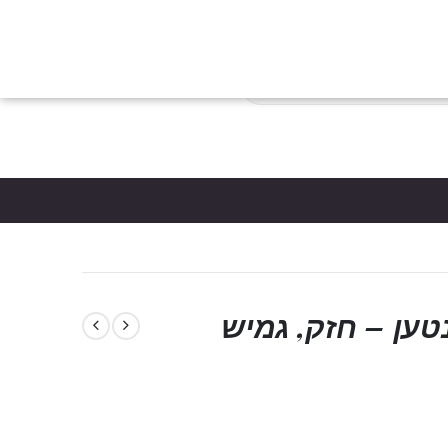
צות
הבלוג
כניסת לקוחות
צור קשר
יצירת חשבון
פריטים
0
*5061
סל קניות
יק וונד פרימיום VIP נטען – חזק, גמיש