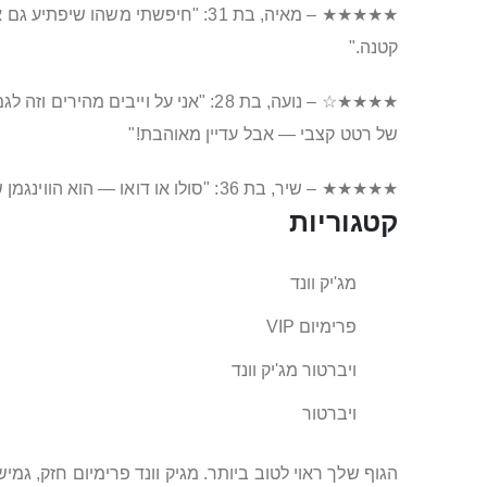
★★★★★ – מאיה, בת 31: "חיפשתי מש
קטנה."
★★★★☆ – נועה, בת 28: "אני על וי
של רטט קצבי — אבל עדיין מאוהבת!"
★★★★★ – שיר, בת 36: "סולו או דואו — הוא הווינגמן שלי. לא כואב, לא מסורבל, רק תענוג מדויק. סוף סוף וונד שלא מרגיש גדול מדי אבל נותן אפקט גדול מהחיים."
קטגוריות
מג'יק וונד
פרימיום VIP
ויברטור מג'יק וונד
ויברטור
הגוף שלך ראוי לטוב ביותר. מגיק וונד פרימיום חזק, גמי