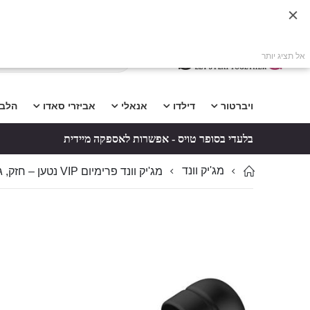
אל תציג יותר
ויברטור
דילדו
אנאלי
אביזרי סאדו
הלב
בלעדי בסופר טויס - אפשרות לאספקה מיידית
מג'יק וונד
מג'יק וונד פרימיום VIP נטען – חזק, גמיש ושקט
לדלג
לדלג
לסוף
להתחלה
של
של
גלריית
גלריית
תמונות
תמונות