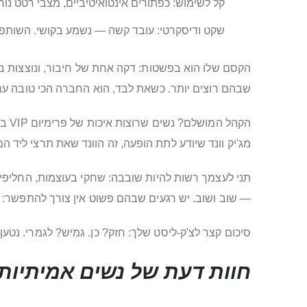
קל לשימוש: כפתורים אינטואיטיביים, מצבי רטט נו
שקט ודיסקרטי: עובד קשה — נשמע בקושי. השותפים 
הקסם שלו הוא בפשטות: דקה אחת של חיבור, ונוצצות בע
שבהם רוצים יותר. כשאת לבד, הוא החברה הכי טובה עם 
הקהל המושלם? נשים שרוצות איכות של פרימיום VIP בלי להתנצל: מי שכבר ניסתה, ומי שרק מתחילה לפלרטט עם עולם צעצועי מין. אם את אוהבת מג'יק וונד, או מחפשת
מג'יק וונד שיודע לתת הופעה, זה הוונד שאת תרצי ליד 
תני לעצמך רשות להיות שובבה: שחקי בעוצמות, החליפי ק
— שוב ושוב. יש רגעים שבהם פשוט אין צורך להתפשר: 
סיכום קצר לצ'ק-ליסט שלך: חזק? כן. גמיש? לגמרי. נטע
חוות דעת של נשים אמיתיות