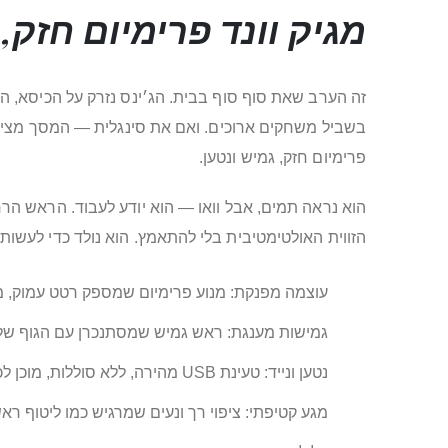
מגיק וונד פרימיום חזק,
זה הערב שאת סוף סוף בבית. הג׳ינס נזרק על הכיסא, ה
בשביל משחקים ארוכים. ואם את סינגלית — המסך מציע “
פרימיום חזק, גמיש ונטען.
הוא נראה תמים, אבל וואו — הוא יודע לעבוד. הראש הר
הזווית האולטימטיבית בלי להתאמץ. הוא נולד כדי לעשו
עוצמה מפנקת: מנוע פרימיום שמספק רטט עמוק, מ
גמישות מענגת: ראש גמיש שמסתנכרן עם הגוף שלך
נטען ונייד: טעינת USB מהירה, ללא סוללות, מוכן לכל ספונטניות.
מגע קטיפתי: ציפוי רך ונעים שמרגיש כמו ליטוף רא