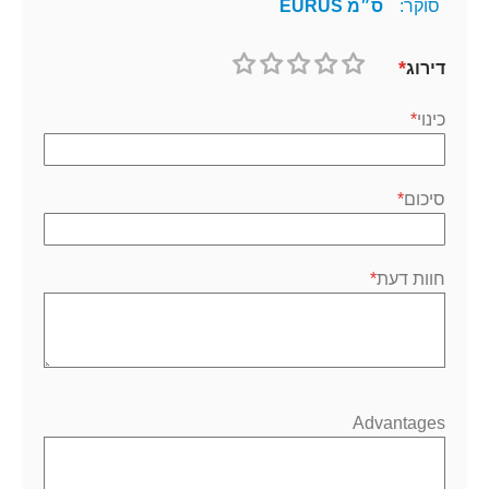
סוקר:
ס״מ EURUS
דירוג
1
2
3
4
5
כוכב
כוכבים
כוכבים
כוכבים
כוכבים
כינוי
סיכום
חוות דעת
Advantages