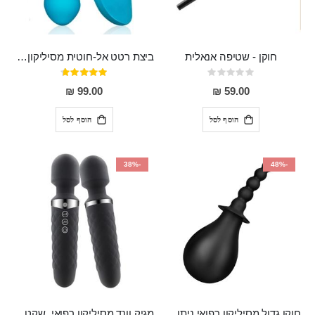
חוקן - שטיפה אנאלית
ביצת רטט אל-חוטית מסיליקון רפואי בגודל של 8 ס"מ ורוחב 3 ס"מ בעלת 20 מהירויות שונות "ENKI"
Rating:
דירוג:
93%
0%
99.00 ₪
59.00 ₪
הוסף לסל
הוסף לסל
-38%
-48%
חוקן גדול מסיליקון רפואי ניתן לשימוש גם כפלאג וגם כחרוזים אנאלים
מגיק וונד מסיליקון רפואי ,שקט במיוחד, נטען בעל 10 מהירויות שונות "Erna"