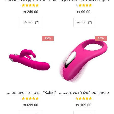
דירוג:
דירוג:
100%
80%
249.00 ₪
99.00 ₪
הוסף לסל
הוסף לסל
-29%
-32%
טבעת רטט "אולרו" נטענת עשויה סיליקון רפואי עם רטט חזק ומטריף חושים
"Kaliph" ויברטור פרימיום מסיליקון רפואי , נטען, שקט במיוחד, מסתובב ומתפתל, שמנמן עם חדירה 14 סמ
דירוג:
דירוג:
100%
91%
699.00 ₪
169.00 ₪