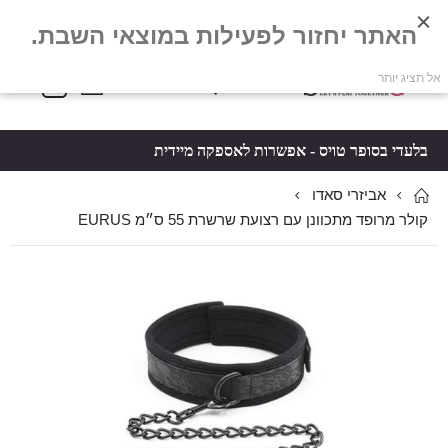
האתר יחזור לפעילות במוצאי השבת.
פריטים
0
אל תציג יותר
Toggle
*5061
סל קניות
Nav
בלעדי בסופר טויס - אפשרות לאספקה מיידית
אביזרי סאדו
קולר מרופד מתכוונן עם רצועת שרשרת 55 ס״מ EURUS
לדלג
לדלג
לסוף
להתחלה
של
של
גלריית
גלריית
תמונות
תמונות