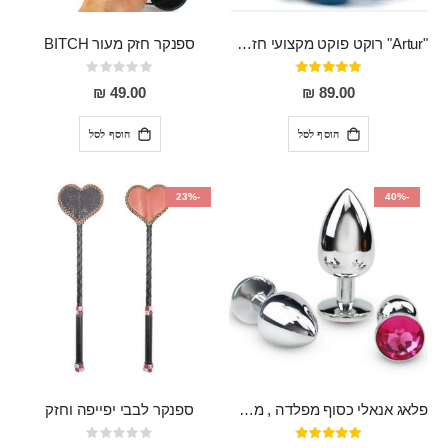
"Artur" רוקט פוקט מקצועי חזק במיוחד
ספנקר חזק מעור BITCH
דירוג:
Rating:
0%
95%
49.00 ₪
89.00 ₪
הוסף לסל
הוסף לסל
-23%
-40%
פלאג אנאלי כסוף מפלדה , מתאים ללבישה מתחת לבגדים, בגודל 7.3 על 2.8 ס"מ
ספנקר לבבי יפייפה וחזק
דירוג:
Rating: