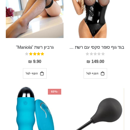
בגד גוף סופר סקסי עם רשת שקופה בחזה ושרשרות מלמעלה וריצרץ מלמטה Pan במפשעה
גרביון רשת "Maniola"
Rating:
דירוג:
80%
0%
9.90 ₪
149.00 ₪
הוסף לסל
הוסף לסל
-60%