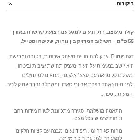
ביקורות
קולר מעוצב, חזק ונעים למגע עם רצועת שרשרת באורך
55 ס"מ – השילוב המדויק בין נוחות, שליטה וסטייל.
דגם Eurus יעניק לכם חוויית משחק איכותית, בטוחה ומרגשת.
הוא יושב בנעימות על העור, מעניק תחושת יציבות וביטחון,
ומשלים כל מראה עם טאצ׳ אלגנטי. מתאים למתחילים
ולמנוסים כאחד בזירת אביזרי סאדו, ומשתלב נהדר עם קולרים
ורצועות נוספות.
התאמה מושלמת: סגירה מתכווננת לטווח מידות רחב
ונוחות שימוש בכל מצב.
נוחות לאורך זמן: ריפוד נעים ומבנה עם קצוות חלקים
למגע רך ולמניעת חיכוך מיותר.