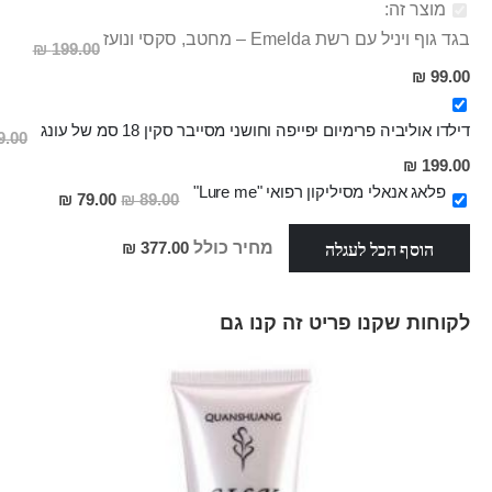
מוצר זה:
בגד גוף ויניל עם רשת Emelda – מחטב, סקסי ונועז
199.00 ₪
מחיר
99.00 ₪
מבצע
דילדו אוליביה פרימיום יפייפה וחושני מסייבר סקין 18 סמ של עונג
.00 ₪
מחיר
199.00 ₪
מבצע
פלאג אנאלי מסיליקון רפואי "Lure me"
מחיר
79.00 ₪
89.00 ₪
מבצע
הוסף הכל לעגלה
מחיר כולל
377.00 ₪
לקוחות שקנו פריט זה קנו גם
Skip
carousel