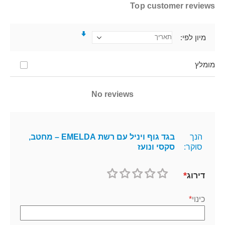
Top customer reviews
מיון לפי
מומלץ
No reviews
הנך
בגד גוף ויניל עם רשת EMELDA – מחטב,
סוקר:
סקסי ונועז
דירוג
1
2
3
4
5
כוכב
כוכבים
כוכבים
כוכבים
כוכבים
כינוי