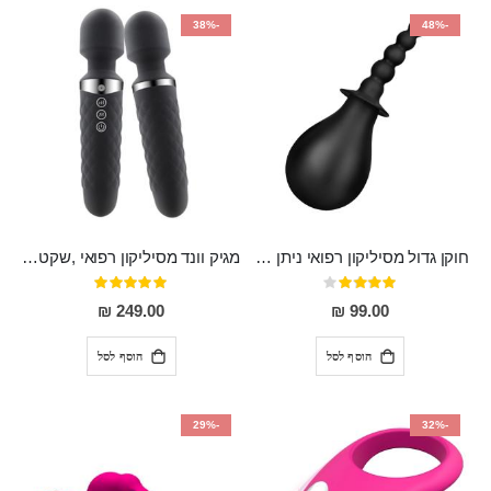
-38%
-48%
חוקן גדול מסיליקון רפואי ניתן לשימוש גם כפלאג וגם כחרוזים אנאלים
מגיק וונד מסיליקון רפואי ,שקט במיוחד, נטען בעל 10 מהירויות שונות "Erna"
דירוג:
דירוג:
100%
80%
249.00 ₪
99.00 ₪
הוסף לסל
הוסף לסל
-29%
-32%