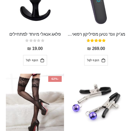
מג'יק וונד נטען מסיליקון רפואי חזק בעל 12 מצבי רטט ו6 מהירויות שונות ROMI
פלאג אנאלי מיוחד למתחילים
דירוג:
Rating:
0%
93%
19.00 ₪
269.00 ₪
הוסף לסל
הוסף לסל
-62%