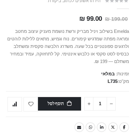
היו הראשונים לכתוב ביקורת
99.00 ₪
199.00 ₪
Emelda בשילוב ויניל מבריק ורשת נושמת מעניק עיצוב מחטב
ומראה מפתה שמדגיש קימורים. נוח וגמיש, מתאים ללילות לוהטים
ולרגעים ספונטניים בכל שעה. משדרג הלבשה סקסית ומשתלב
כבסיס לסט סקסי או כלבוש אינטימי. קל לתחזוקה, עמיד ובמחיר
משתלם — 199 ₪.
זמינות:
במלאי
מק"ט
L735
הוסף לסל