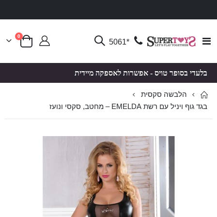
פריטים
0
Toggle
*5061
סל קניות
Nav
בלעדי בסופר טויס - אפשרות לאספקה מיידית
הלבשה סקסית
בגד גוף ויניל עם רשת EMELDA – מחטב, סקסי ונועז
לדלג
לדלג
לסוף
להתחלה
של
של
גלריית
גלריית
תמונות
תמונות