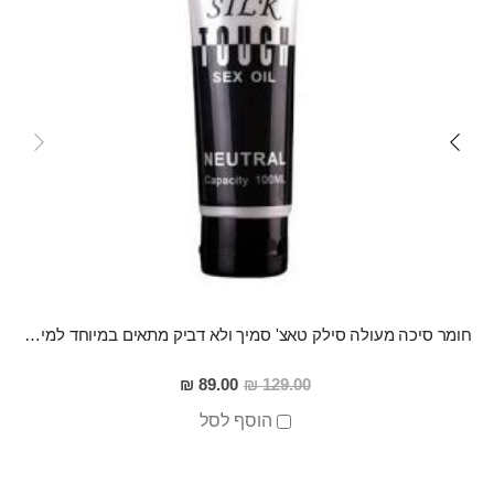
חומר סיכה מעולה סילק טאצ' סמיך ולא דביק מתאים במיוחד למין אנאלי
מחיר
89.00 ₪
129.00 ₪
מבצע
הוסף לסל