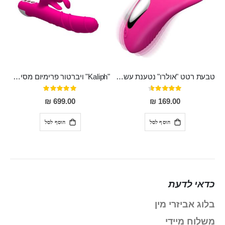
טבעת רטט "אולרו" נטענת עשויה סיליקון רפואי עם רטט חזק ומטריף חושים
"Kaliph" ויברטור פרימיום מסיליקון רפואי , נטען, שקט במיוחד, מסתובב ומתפתל, שמנמן עם חדירה 14 סמ
דירוג:
דירוג:
100%
91%
699.00 ₪
169.00 ₪
הוסף לסל
הוסף לסל
כדאי לדעת
בלוג אביזרי מין
משלוח מיידי