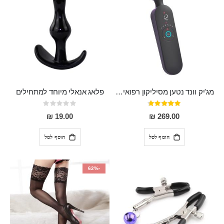
מג'יק וונד נטען מסיליקון רפואי חזק בעל 12 מצבי רטט ו6 מהירויות שונות ROMI
פלאג אנאלי מיוחד למתחילים
דירוג:
Rating:
0%
93%
19.00 ₪
269.00 ₪
הוסף לסל
הוסף לסל
-62%