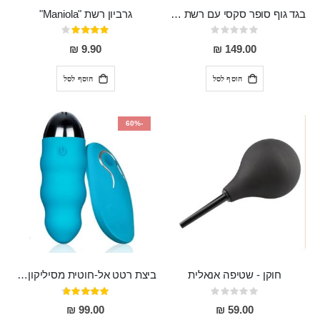
בגד גוף סופר סקסי עם רשת שקופה בחזה ושרשרות מלמעלה וריצרץ מלמטה Pan במפשעה
גרביון רשת "Maniola"
Rating:
דירוג:
80%
0%
9.90 ₪
149.00 ₪
הוסף לסל
הוסף לסל
-60%
חוקן - שטיפה אנאלית
ביצת רטט אל-חוטית מסיליקון רפואי בגודל של 8 ס"מ ורוחב 3 ס"מ בעלת 20 מהירויות שונות "ENKI"
Rating:
דירוג:
93%
0%
99.00 ₪
59.00 ₪