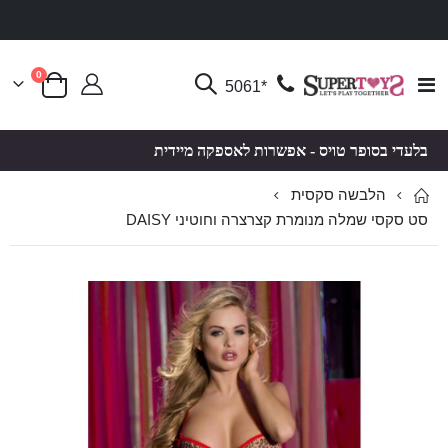
פריטים
0
Toggle
*5061
סל קניות
Nav
בלעדי בסופר טויס - אפשרות לאספקה מיידית
הלבשה סקסית
סט סקסי שמלה מנומרת קצרצרה וחוטיני DAISY
לדלג
לדלג
לסוף
להתחלה
של
של
גלריית
גלריית
תמונות
תמונות