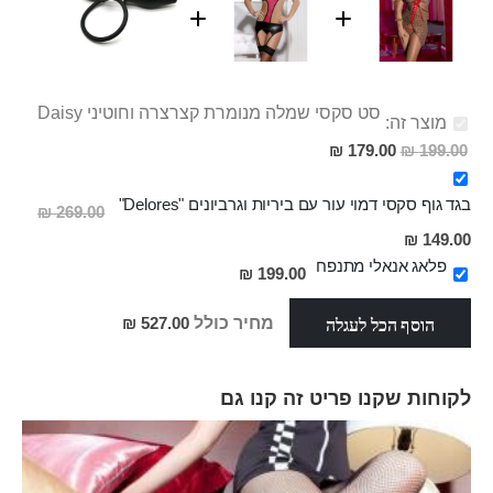
סט סקסי שמלה מנומרת קצרצרה וחוטיני Daisy
מוצר זה:
מחיר
179.00 ₪
199.00 ₪
מבצע
בגד גוף סקסי דמוי עור עם ביריות וגרביונים "Delores"
269.00 ₪
מחיר
149.00 ₪
מבצע
פלאג אנאלי מתנפח
199.00 ₪
הוסף הכל לעגלה
מחיר כולל
527.00 ₪
לקוחות שקנו פריט זה קנו גם
Skip
carousel