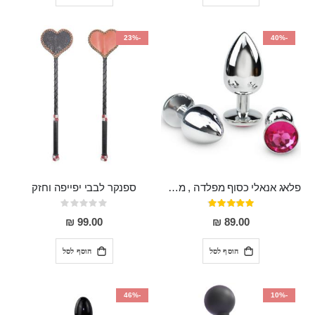
-23%
-40%
פלאג אנאלי כסוף מפלדה , מתאים ללבישה מתחת לבגדים, בגודל 7.3 על 2.8 ס"מ
ספנקר לבבי יפייפה וחזק
דירוג:
Rating:
0%
97%
99.00 ₪
89.00 ₪
הוסף לסל
הוסף לסל
-46%
-10%