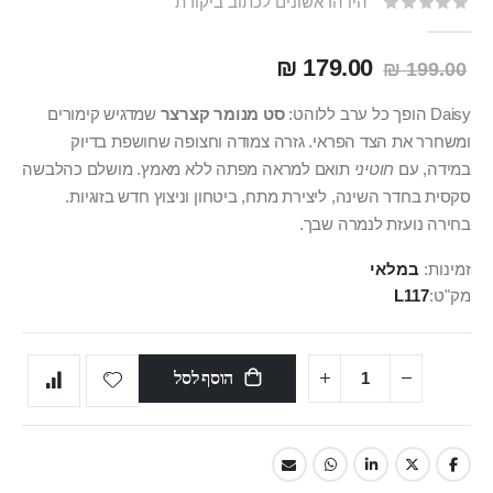
היו הראשונים לכתוב ביקורת
179.00 ₪
199.00 ₪
Daisy הופך כל ערב ללוהט:
סט מנומר קצרצר
שמדגיש קימורים
ומשחרר את הצד הפראי. גזרה צמודה וחצופה שחושפת בדיוק
במידה, עם
חוטיני
תואם למראה מפתה ללא מאמץ. מושלם כהלבשה
סקסית בחדר השינה, ליצירת מתח, ביטחון וניצוץ חדש בזוגיות.
בחירה נועזת לנמרה שבך.
זמינות:
במלאי
מק"ט
L117
הוסף לסל