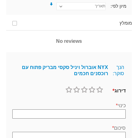
מיון לפי
מומלץ
No reviews
הנך
NYX אוברול ויניל סקסי מבריק פתוח עם
סוקר:
רוכסנים חכמים
דירוג
1
2
3
4
5
כוכב
כוכבים
כוכבים
כוכבים
כוכבים
כינוי
סיכום