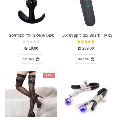
מג'יק וונד נטען מסיליקון רפואי חזק בעל 12 מצבי רטט ו6 מהירויות שונות ROMI
פלאג אנאלי מיוחד למתחילים
דירוג:
Rating:
0%
93%
19.00 ₪
269.00 ₪
הוסף לסל
הוסף לסל
-62%