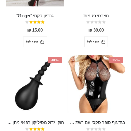
מצבטי פטמות
גרביון סקסי "Ginger"
Rating:
דירוג:
80%
0%
15.00 ₪
39.00 ₪
הוסף לסל
הוסף לסל
-48%
-25%
בגד גוף סופר סקסי עם רשת שקופה בחזה ושרשרות מלמעלה וריצרץ מלמטה Pan במפשעה
חוקן גדול מסיליקון רפואי ניתן לשימוש גם כפלאג וגם כחרוזים אנאלים
Rating:
דירוג: