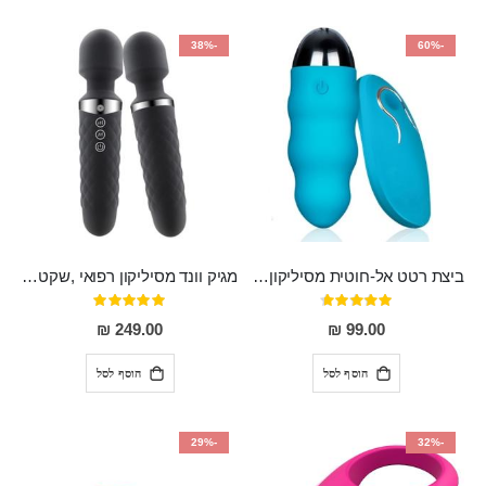
-38%
-60%
ביצת רטט אל-חוטית מסיליקון רפואי בגודל של 8 ס"מ ורוחב 3 ס"מ בעלת 20 מהירויות שונות "ENKI"
מגיק וונד מסיליקון רפואי ,שקט במיוחד, נטען בעל 10 מהירויות שונות "Erna"
דירוג:
דירוג:
100%
93%
249.00 ₪
99.00 ₪
הוסף לסל
הוסף לסל
-29%
-32%