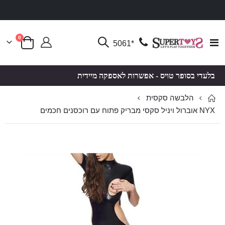
פריטים
0
Toggle
*5061
סל קניות
Nav
בלעדי בסופר טויס - אפשרות לאספקה מיידית
הלבשה סקסית
NYX אוברול ויניל סקסי מבריק פתוח עם רוכסנים חכמים
לדלג
לדלג
לסוף
להתחלה
של
של
גלריית
גלריית
תמונות
תמונות