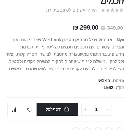
חכמים
היו הראשונים לכתוב ביקורת
299.00 ₪
349.00 ₪
Nyx – אוברול ויניל מבריק בסגנון Wet Look
שמחבק את הגוף
ומבליט קימורים, עם רוכסנים חכמים לשליטה מדויקת ברמת
החשיפה. בד איכותי וגמיש, גזרה מחטבת, לבישה והסרה קלות, עמיד
וקל לניקוי. מושלם לזוגות שאוהבים לחקור, למשחק מקדים ולסטייל
נועז לצילומים. שלבי עם עקבים וגרביוני רשת לוואו שמסובב ראשים.
זמינות:
במלאי
מק"ט
L562
הוסף לסל