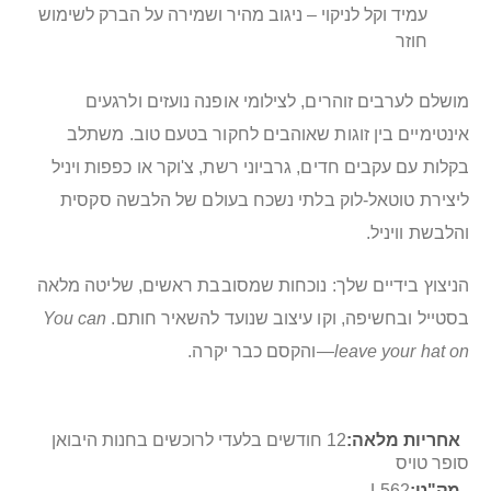
עמיד וקל לניקוי – ניגוב מהיר ושמירה על הברק לשימוש
חוזר
מושלם לערבים זוהרים, לצילומי אופנה נועזים ולרגעים
אינטימיים בין זוגות שאוהבים לחקור בטעם טוב. משתלב
בקלות עם עקבים חדים, גרביוני רשת, צ'וקר או כפפות ויניל
ליצירת טוטאל-לוק בלתי נשכח בעולם של הלבשה סקסית
והלבשת וויניל.
הניצוץ בידיים שלך: נוכחות שמסובבת ראשים, שליטה מלאה
בסטייל ובחשיפה, וקו עיצוב שנועד להשאיר חותם.
You can
leave your hat on
—והקסם כבר יקרה.
מידע
12 חודשים בלעדי לרוכשים בחנות היבואן
נוסף
סופר טויס
L562