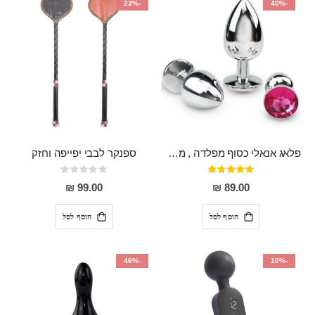
-23%
-40%
פלאג אנאלי כסוף מפלדה , מתאים ללבישה מתחת לבגדים, בגודל 7.3 על 2.8 ס"מ
ספנקר לבבי יפייפה וחזק
דירוג:
Rating:
0%
97%
99.00 ₪
89.00 ₪
הוסף לסל
הוסף לסל
-46%
-10%