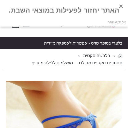
האתר יחזור לפעילות במוצאי השבת.
פריטים
0
אל תציג יותר
Toggle
*5061
סל קניות
Nav
בלעדי בסופר טויס - אפשרות לאספקה מיידית
הלבשה סקסית
תחתונים סקסיים מנדלנה – מושלמים ללילה מטריף
לדלג
לדלג
לסוף
להתחלה
של
של
גלריית
גלריית
תמונות
תמונות