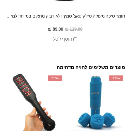
חומר סיכה מעולה סילק טאצ' סמיך ולא דביק מתאים במיוחד למין אנאלי
מחיר
89.00 ₪
129.00 ₪
מבצע
הוסף לסל
מוצרים משלימים לחויה מדהימה
-51%
-31%