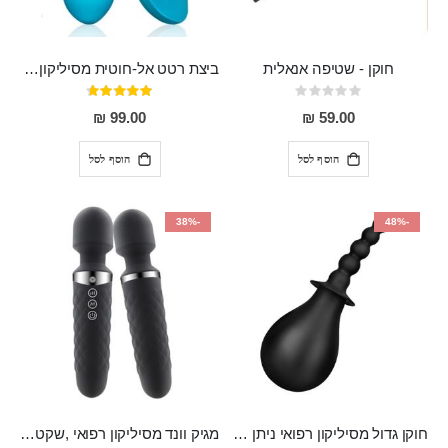
חוקן - שטיפה אנאלית
ביצת רטט אל-חוטית מסיליקון רפואי בגודל של 8 ס"מ ורוחב 3 ס"מ בעלת 20 מהירויות שונות "ENKI"
Rating:
דירוג:
93%
0%
99.00 ₪
59.00 ₪
הוסף לסל
הוסף לסל
-38%
-48%
חוקן גדול מסיליקון רפואי ניתן לשימוש גם כפלאג וגם כחרוזים אנאלים
מגיק וונד מסיליקון רפואי ,שקט במיוחד, נטען בעל 10 מהירויות שונות "Erna"