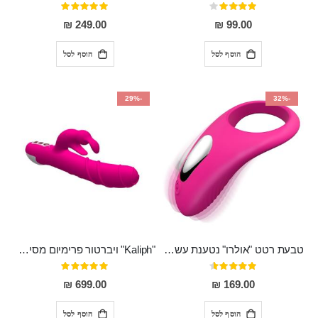
דירוג:
דירוג:
100%
80%
249.00 ₪
99.00 ₪
הוסף לסל
הוסף לסל
-29%
-32%
טבעת רטט "אולרו" נטענת עשויה סיליקון רפואי עם רטט חזק ומטריף חושים
"Kaliph" ויברטור פרימיום מסיליקון רפואי , נטען, שקט במיוחד, מסתובב ומתפתל, שמנמן עם חדירה 14 סמ
דירוג:
דירוג:
100%
91%
699.00 ₪
169.00 ₪
הוסף לסל
הוסף לסל