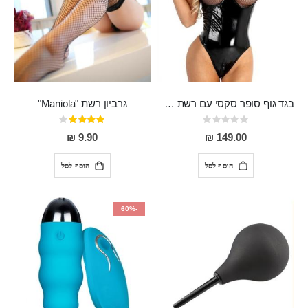
בגד גוף סופר סקסי עם רשת שקופה בחזה ושרשרות מלמעלה וריצרץ מלמטה Pan במפשעה
גרביון רשת "Maniola"
Rating:
דירוג:
80%
0%
9.90 ₪
149.00 ₪
הוסף לסל
הוסף לסל
-60%