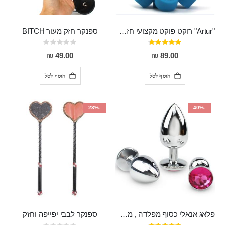
"Artur" רוקט פוקט מקצועי חזק במיוחד
ספנקר חזק מעור BITCH
דירוג:
Rating:
0%
95%
49.00 ₪
89.00 ₪
הוסף לסל
הוסף לסל
-23%
-40%
פלאג אנאלי כסוף מפלדה , מתאים ללבישה מתחת לבגדים, בגודל 7.3 על 2.8 ס"מ
ספנקר לבבי יפייפה וחזק