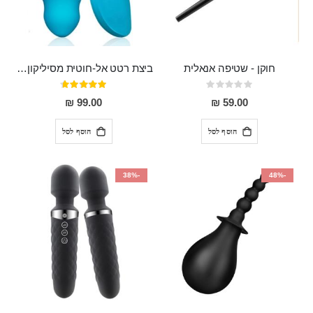
חוקן - שטיפה אנאלית
ביצת רטט אל-חוטית מסיליקון רפואי בגודל של 8 ס"מ ורוחב 3 ס"מ בעלת 20 מהירויות שונות "ENKI"
Rating:
דירוג:
93%
0%
99.00 ₪
59.00 ₪
הוסף לסל
הוסף לסל
-38%
-48%