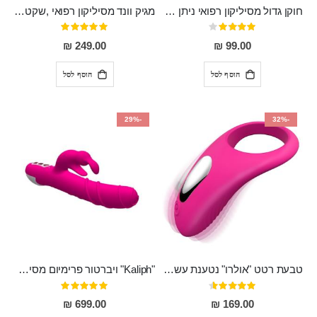
חוקן גדול מסיליקון רפואי ניתן לשימוש גם כפלאג וגם כחרוזים אנאלים
מגיק וונד מסיליקון רפואי ,שקט במיוחד, נטען בעל 10 מהירויות שונות "Erna"
דירוג:
דירוג:
100%
80%
249.00 ₪
99.00 ₪
הוסף לסל
הוסף לסל
-29%
-32%
טבעת רטט "אולרו" נטענת עשויה סיליקון רפואי עם רטט חזק ומטריף חושים
"Kaliph" ויברטור פרימיום מסיליקון רפואי , נטען, שקט במיוחד, מסתובב ומתפתל, שמנמן עם חדירה 14 סמ
דירוג:
דירוג:
100%
91%
699.00 ₪
169.00 ₪