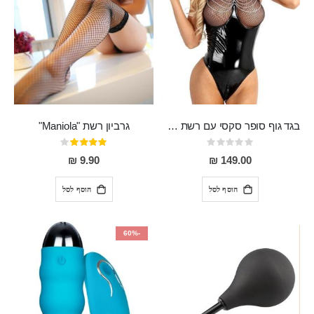
בגד גוף סופר סקסי עם רשת שקופה בחזה ושרשרות מלמעלה וריצרץ מלמטה Pan במפשעה
גרביון רשת "Maniola"
Rating:
דירוג:
80%
0%
9.90 ₪
149.00 ₪
הוסף לסל
הוסף לסל
-60%