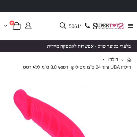
פריטים
0
Toggle
*5061
סל קניות
Nav
בלעדי בסופר טויס - אפשרות לאספקה מיידית
דילדו
דילדו UBA ורוד 24 ס"מ מסיליקון רפואי 3.8 ס"מ ללא רטט
לדלג
לדלג
לסוף
להתחלה
של
של
גלריית
גלריית
תמונות
תמונות