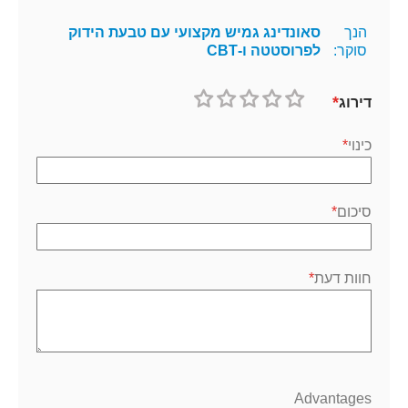
הנך
סאונדינג גמיש מקצועי עם טבעת הידוק
סוקר:
לפרוסטטה ו-CBT
דירוג
1
2
3
4
5
כוכב
כוכבים
כוכבים
כוכבים
כוכבים
כינוי
סיכום
חוות דעת
Advantages