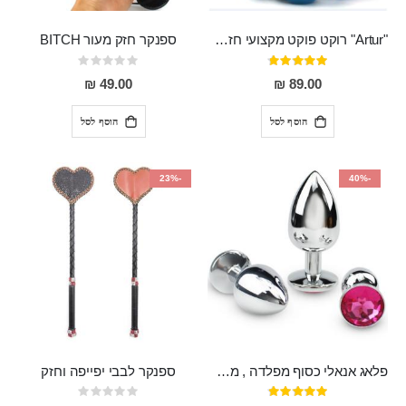
"Artur" רוקט פוקט מקצועי חזק במיוחד
ספנקר חזק מעור BITCH
דירוג:
Rating:
0%
95%
49.00 ₪
89.00 ₪
הוסף לסל
הוסף לסל
-23%
-40%
פלאג אנאלי כסוף מפלדה , מתאים ללבישה מתחת לבגדים, בגודל 7.3 על 2.8 ס"מ
ספנקר לבבי יפייפה וחזק
דירוג:
Rating: