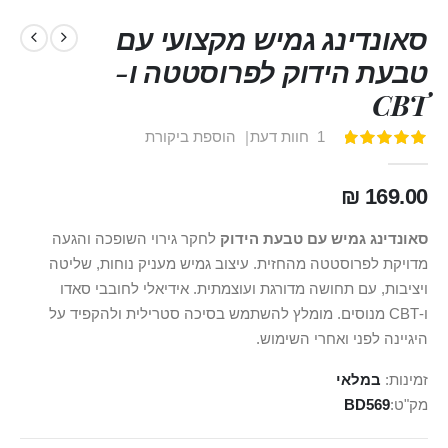
סאונדינג גמיש מקצועי עם
טבעת הידוק לפרוסטטה ו-
CBT
1
חוות דעת
הוספת ביקורת
דירוג:
100
100
% of
169.00 ₪
סאונדינג גמיש עם טבעת הידוק
לחקר גירוי השופכה והגעה
מדויקת לפרוסטטה מהחזית. עיצוב גמיש מעניק נוחות, שליטה
ויציבות, עם תחושה מדורגת ועוצמתית. אידיאלי לחובבי סאדו
ו‑CBT מנוסים. מומלץ להשתמש בסיכה סטרילית ולהקפיד על
היגיינה לפני ואחרי השימוש.
זמינות:
במלאי
מק"ט
BD569