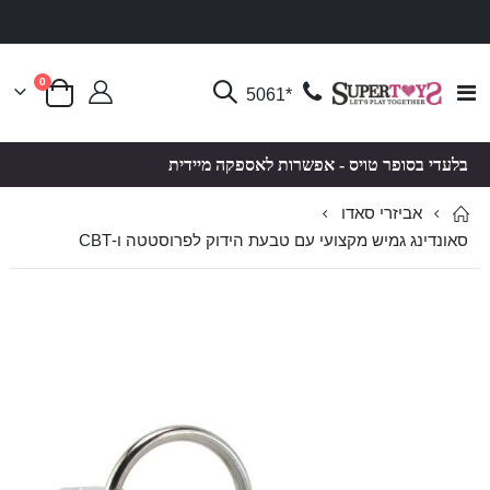
פריטים
0
Toggle
*5061
סל קניות
Nav
בלעדי בסופר טויס - אפשרות לאספקה מיידית
אביזרי סאדו
סאונדינג גמיש מקצועי עם טבעת הידוק לפרוסטטה ו-CBT
לדלג
לדלג
לסוף
להתחלה
של
של
גלריית
גלריית
תמונות
תמונות