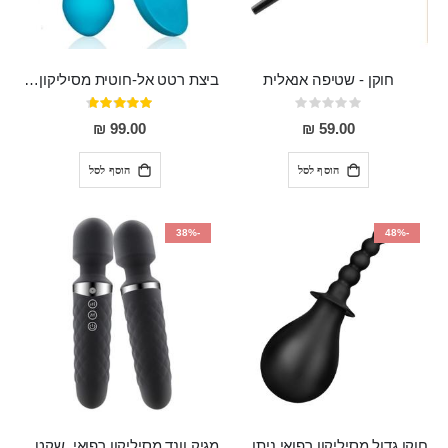
חוקן - שטיפה אנאלית
ביצת רטט אל-חוטית מסיליקון רפואי בגודל של 8 ס"מ ורוחב 3 ס"מ בעלת 20 מהירויות שונות "ENKI"
Rating:
דירוג:
93%
0%
99.00 ₪
59.00 ₪
הוסף לסל
הוסף לסל
-38%
-48%
חוקן גדול מסיליקון רפואי ניתן לשימוש גם כפלאג וגם כחרוזים אנאלים
מגיק וונד מסיליקון רפואי ,שקט במיוחד, נטען בעל 10 מהירויות שונות "Erna"