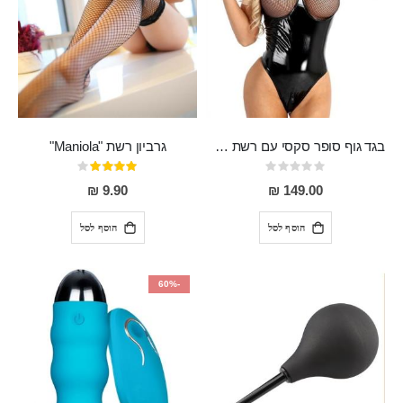
בגד גוף סופר סקסי עם רשת שקופה בחזה ושרשרות מלמעלה וריצרץ מלמטה Pan במפשעה
גרביון רשת "Maniola"
Rating:
דירוג:
80%
0%
9.90 ₪
149.00 ₪
הוסף לסל
הוסף לסל
-60%