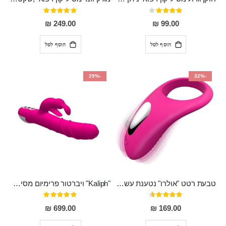
דירוג:
דירוג:
100%
80%
249.00 ₪
99.00 ₪
הוסף לסל
הוסף לסל
-29%
-32%
טבעת רטט "אולרו" נטענת עשויה סיליקון רפואי עם רטט חזק ומטריף חושים
"Kaliph" ויברטור פרימיום מסיליקון רפואי , נטען, שקט במיוחד, מסתובב ומתפתל, שמנמן עם חדירה 14 סמ
דירוג:
דירוג:
100%
91%
699.00 ₪
169.00 ₪