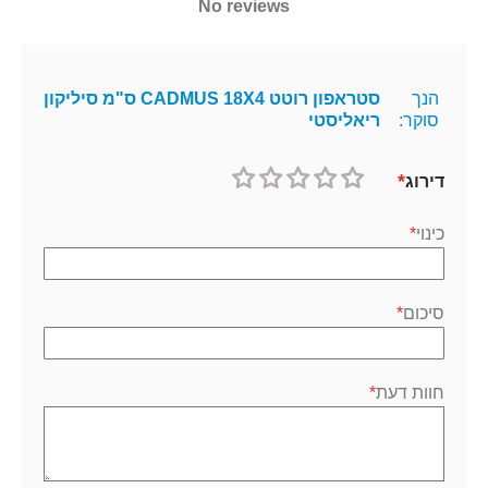
No reviews
הנך
סטראפון רוטט CADMUS 18X4 ס"מ סיליקון
סוקר:
ריאליסטי
דירוג
1
2
3
4
5
כוכב
כוכבים
כוכבים
כוכבים
כוכבים
כינוי
סיכום
חוות דעת