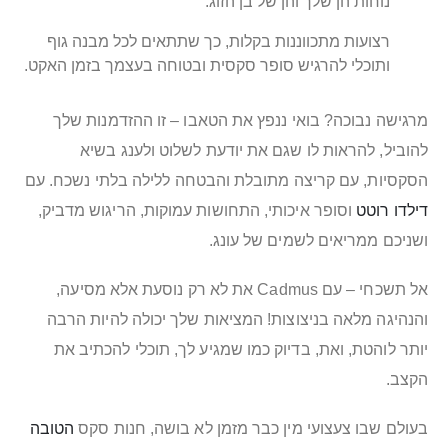
נוחות הן שלך והן של בן הזוג.
רצועות מתכווננות בקלות, כך שתתאים לכל מבנה גוף
ותוכלי להרגיש סופר סקסית ובטוחה בעצמך בזמן האקט.
מרגישה נבוכה? בואי ננפץ את הטאבו – זו ההזדמנות שלך
להוביל, להראות לו שגם את יודעת לשלוט ולענג בשיא
הסקסיות, עם קריצה מתובלת והבטחה ללילה בלתי נשכח. עם
דילדו רוטט
וסופר איכותי, התחושות עמוקות, הריגוש מדביק,
ושניכם ממריאים לשמים של עונג.
אל תשכחי – עם Cadmus את לא רק נוסעת אלא מסיעה,
והנהיגה מלאה בניצוצות! המציאות שלך יכולה להיות הרבה
יותר לוהטת, ואת, בדיוק כמו שמגיע לך, תוכלי להכתיב את
הקצב.
בעולם שבו צעצועי מין כבר מזמן לא בושה, חנות סקס
הטובה