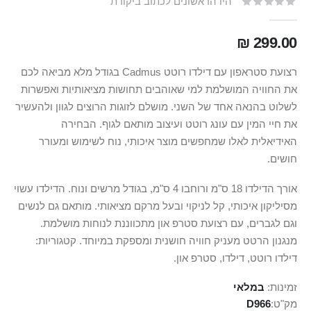
היו הראשונים לכתוב ביקורת
299.00 ₪
רצועת סטראפון עם דילדו רוטט Cadmus בגודל מלא מביאה לכם
את החוויה המושלמת למי שאוהבים תחושות מציאותיות ואפשרות
לשלוט בהנאה אחד של השני. מושלם לזוגות הרוצים לגוון ולהעשיר
את חיי המין עם עונג רוטט ועיצוב מותאם לגוף. הבחירה
האידיאלית לאלו שמחפשים מוצר איכותי, נוח לשימוש ומעורר
חושים.
אורך הדילדו 18 ס"מ ורוחבו 4 ס"מ, בגודל מרשים ונוח. הדילדו עשוי
מסיליקון איכותי, קל לניקוי ובעל מרקם מציאותי. מותאם גם לנשים
וגם לגברים, עם רצועת סטרפ און מתכווננת לנוחות מושלמת.
מנגנון הרטט מעניק חוויה חושנית ומספקת במיוחד. קטגוריות:
דילדו רוטט, דילדו, סטרפ און.
זמינות:
במלאי
מק"ט
D966