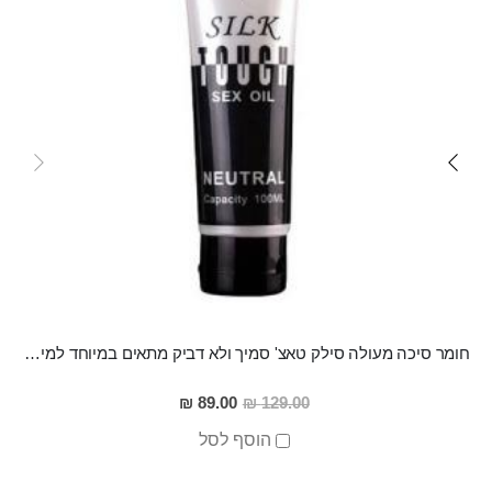
חומר סיכה מעולה סילק טאצ' סמיך ולא דביק מתאים במיוחד למין אנאלי
מחיר
89.00 ₪
129.00 ₪
מבצע
הוסף לסל