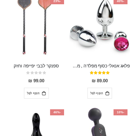
-23%
-40%
פלאג אנאלי כסוף מפלדה , מתאים ללבישה מתחת לבגדים, בגודל 7.3 על 2.8 ס"מ
ספנקר לבבי יפייפה וחזק
דירוג:
Rating:
0%
97%
99.00 ₪
89.00 ₪
הוסף לסל
הוסף לסל
-46%
-10%