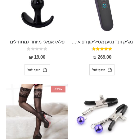
מג'יק וונד נטען מסיליקון רפואי חזק בעל 12 מצבי רטט ו6 מהירויות שונות ROMI
פלאג אנאלי מיוחד למתחילים
דירוג:
Rating:
0%
93%
19.00 ₪
269.00 ₪
הוסף לסל
הוסף לסל
-62%