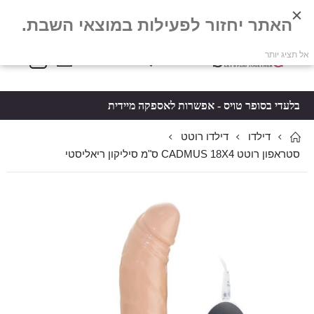
האתר יחזור לפעילות במוצאי השבת.
פריטים
0
אל תציג יותר
Toggle
*5061
סל קניות
Nav
בלעדי בסופר טויס - אפשרות לאספקה מיידית
דילדו
דילדו רוטט
סטראפון רוטט CADMUS 18X4 ס"מ סיליקון ריאליסטי
לדלג
לדלג
לסוף
להתחלה
של
של
גלריית
גלריית
תמונות
תמונות