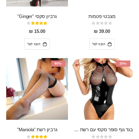
מצבטי פטמות
גרביון סקסי "Ginger"
Rating:
דירוג:
80%
0%
15.00 ₪
39.00 ₪
הוסף לסל
הוסף לסל
-80%
-25%
בגד גוף סופר סקסי עם רשת שקופה בחזה ושרשרות מלמעלה וריצרץ מלמטה Pan במפשעה
גרביון רשת "Maniola"
Rating:
דירוג: