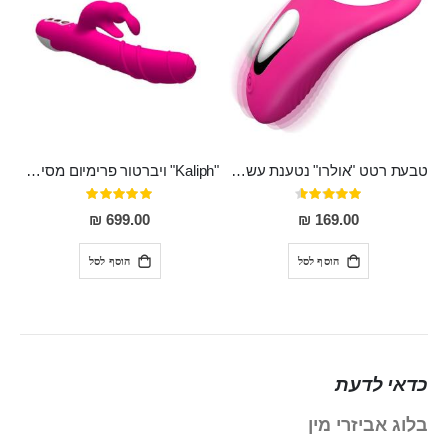
טבעת רטט "אולרו" נטענת עשויה סיליקון רפואי עם רטט חזק ומטריף חושים
"Kaliph" ויברטור פרימיום מסיליקון רפואי , נטען, שקט במיוחד, מסתובב ומתפתל, שמנמן עם חדירה 14 סמ
דירוג:
דירוג:
100%
91%
699.00 ₪
169.00 ₪
הוסף לסל
הוסף לסל
כדאי לדעת
בלוג אביזרי מין