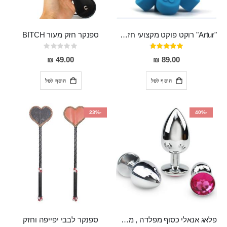
"Artur" רוקט פוקט מקצועי חזק במיוחד
ספנקר חזק מעור BITCH
דירוג:
Rating:
0%
95%
49.00 ₪
89.00 ₪
הוסף לסל
הוסף לסל
-23%
-40%
פלאג אנאלי כסוף מפלדה , מתאים ללבישה מתחת לבגדים, בגודל 7.3 על 2.8 ס"מ
ספנקר לבבי יפייפה וחזק