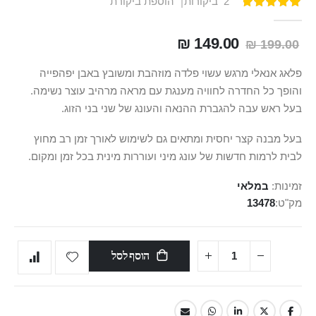
2
ביקורות
הוספת ביקורת
דירוג:
100
100
% of
149.00 ₪
199.00 ₪
פלאג אנאלי מרגש עשוי פלדה מוזהבת ומשובץ באבן יפהפייה
והופך כל החדרה לחוויה מענגת עם מראה מרהיב עוצר נשימה.
בעל ראש עבה להגברת ההנאה והעונג של שני בני הזוג.
בעל מבנה קצר יחסית ומתאים גם לשימוש לאורך זמן רב מחוץ
לבית לרמות חדשות של עונג מיני ועוררות מינית בכל זמן ומקום.
זמינות:
במלאי
מק"ט
13478
הוסף לסל