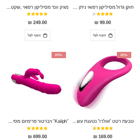
חוקן גדול מסיליקון רפואי ניתן לשימוש גם כפלאג וגם כחרוזים אנאלים
מגיק וונד מסיליקון רפואי ,שקט במיוחד, נטען בעל 10 מהירויות שונות "Erna"
דירוג:
דירוג:
100%
80%
249.00 ₪
99.00 ₪
הוסף לסל
הוסף לסל
-29%
-32%
טבעת רטט "אולרו" נטענת עשויה סיליקון רפואי עם רטט חזק ומטריף חושים
"Kaliph" ויברטור פרימיום מסיליקון רפואי , נטען, שקט במיוחד, מסתובב ומתפתל, שמנמן עם חדירה 14 סמ
דירוג:
דירוג:
100%
91%
699.00 ₪
169.00 ₪