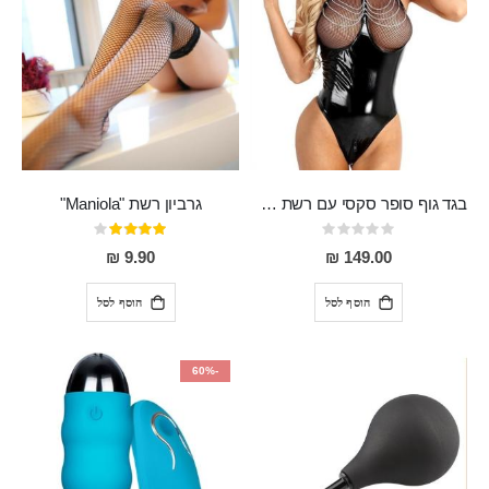
בגד גוף סופר סקסי עם רשת שקופה בחזה ושרשרות מלמעלה וריצרץ מלמטה Pan במפשעה
גרביון רשת "Maniola"
Rating:
דירוג:
80%
0%
9.90 ₪
149.00 ₪
הוסף לסל
הוסף לסל
-60%