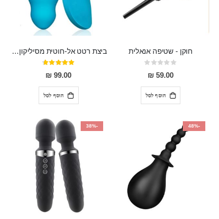
חוקן - שטיפה אנאלית
ביצת רטט אל-חוטית מסיליקון רפואי בגודל של 8 ס"מ ורוחב 3 ס"מ בעלת 20 מהירויות שונות "ENKI"
Rating:
דירוג:
93%
0%
99.00 ₪
59.00 ₪
הוסף לסל
הוסף לסל
-38%
-48%