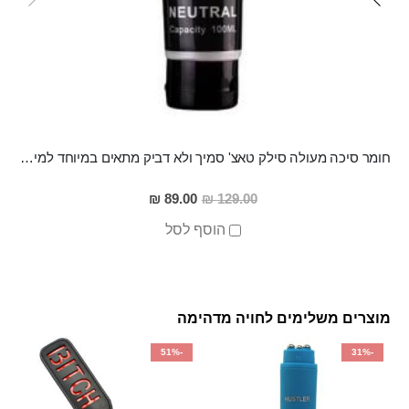
חומר סיכה מעולה סילק טאצ' סמיך ולא דביק מתאים במיוחד למין אנאלי
מחיר
89.00 ₪
129.00 ₪
מבצע
הוסף לסל
מוצרים משלימים לחויה מדהימה
-51%
-31%