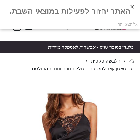
האתר יחזור לפעילות במוצאי השבת.
פריטים
0
אל תציג יותר
Toggle
*5061
סל קניות
Nav
בלעדי בסופר טויס - אפשרות לאספקה מיידית
הלבשה סקסית
סט סאטן קצר לתשוקה – כולל תחרה ונוחות מוחלטת
לדלג
לדלג
לסוף
להתחלה
של
של
גלריית
גלריית
תמונות
תמונות