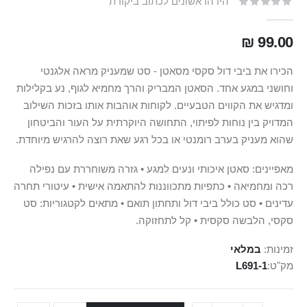
היו הראשונים לכתוב ביקורת
99.00 ₪
הכירו את ביבי דול סקסי מסאטן - סט שמעניק מראה אלגנטי
וחושני במגע אחד. הסאטן המבריק והרך מחמיא לגוף, נע בקלילות
ומדגיש את הקווים הטבעיים. לקוחות אוהבות אותו בזכות השילוב
המדויק בין נוחות לפיתוי, התחושה היוקרתית על העור והביטחון
שהוא מעניק בערב רומנטי או בכל רגע שאת רוצה להרגיש מיוחדת.
מאפיינים: סאטן איכותי ונעים למגע • גזרה משוחררת עם נפילה
רכה ומחמיאה • כתפיות מתכווננות להתאמה אישית • עיטורי תחרה
עדינים • סט כולל ביבי דול ותחתון תואם • מתאים לקטגוריות: סט
סקסי, הלבשה סקסית • קל לתחזוקה.
זמינות:
במלאי
מק"ט
L691-1