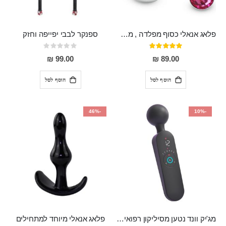
פלאג אנאלי כסוף מפלדה , מתאים ללבישה מתחת לבגדים, בגודל 7.3 על 2.8 ס"מ
ספנקר לבבי יפייפה וחזק
דירוג:
Rating:
0%
97%
99.00 ₪
89.00 ₪
הוסף לסל
הוסף לסל
-46%
-10%
מג'יק וונד נטען מסיליקון רפואי חזק בעל 12 מצבי רטט ו6 מהירויות שונות ROMI
פלאג אנאלי מיוחד למתחילים