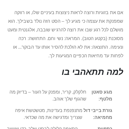
אם את בזוגיות ורוצה לראות ניצוצות בעיניים שלו, או רווקה
שמפנקת את עצמה כי מגיע לך – הסט הזה נולד בשבילך. הוא
מושלם לכל רגע שבו את רוצה להרגיש שובבה, אלגנטית ומעט
מסוכנת (בקטע הטוב). המראה: נשי וחם. התחושה: רכה
ונעימה. התוצאה: את לא הולכת להסיר אותו עד הבוקר... או
לפחות עד מחיאות הכפיים המגיעות לך.
למה תתאהבי בו
מגע סאטן
חלקלק, קריר, ומפנק על העור – בדיוק מה
מלטף:
שהגוף שלך אוהב.
גזרת בייבי דול
מתנפנפת בעדינות, מטשטשת איפה
מחמיאה:
שצריך ומדגישה את מה שכדאי.
כתפיות
התאמה קלילה לבסט שלך, כדי שיישב