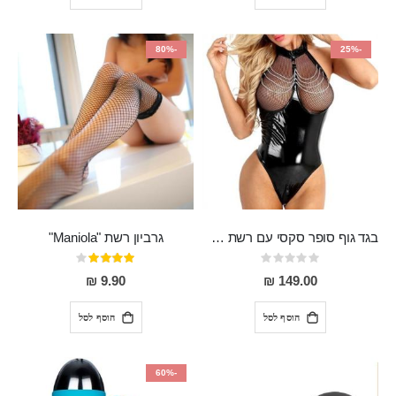
-80%
-25%
בגד גוף סופר סקסי עם רשת שקופה בחזה ושרשרות מלמעלה וריצרץ מלמטה Pan במפשעה
גרביון רשת "Maniola"
Rating:
דירוג:
80%
0%
9.90 ₪
149.00 ₪
הוסף לסל
הוסף לסל
-60%