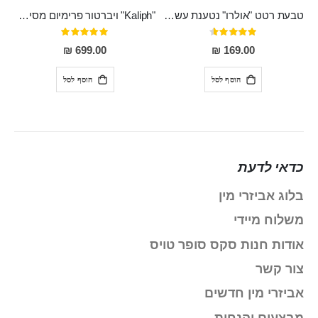
טבעת רטט "אולרו" נטענת עשויה סיליקון רפואי עם רטט חזק ומטריף חושים
"Kaliph" ויברטור פרימיום מסיליקון רפואי , נטען, שקט במיוחד, מסתובב ומתפתל, שמנמן עם חדירה 14 סמ
דירוג:
דירוג:
100%
91%
699.00 ₪
169.00 ₪
הוסף לסל
הוסף לסל
כדאי לדעת
בלוג אביזרי מין
משלוח מיידי
אודות חנות סקס סופר טויס
צור קשר
אביזרי מין חדשים
מבצעים והנחות