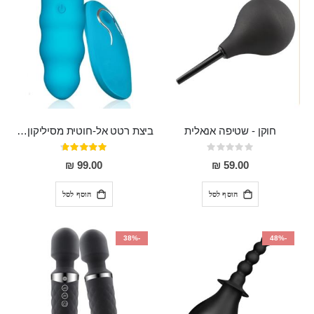
חוקן - שטיפה אנאלית
ביצת רטט אל-חוטית מסיליקון רפואי בגודל של 8 ס"מ ורוחב 3 ס"מ בעלת 20 מהירויות שונות "ENKI"
Rating:
דירוג:
93%
0%
99.00 ₪
59.00 ₪
הוסף לסל
הוסף לסל
-38%
-48%