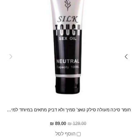
חומר סיכה מעולה סילק טאצ' סמיך ולא דביק מתאים במיוחד למין אנאלי
מחיר
89.00 ₪
129.00 ₪
מבצע
הוסף לסל