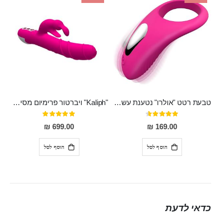
טבעת רטט "אולרו" נטענת עשויה סיליקון רפואי עם רטט חזק ומטריף חושים
"Kaliph" ויברטור פרימיום מסיליקון רפואי , נטען, שקט במיוחד, מסתובב ומתפתל, שמנמן עם חדירה 14 סמ
דירוג:
דירוג:
100%
91%
699.00 ₪
169.00 ₪
הוסף לסל
הוסף לסל
כדאי לדעת