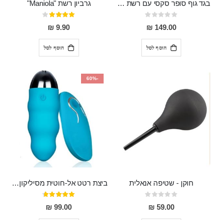
בגד גוף סופר סקסי עם רשת שקופה בחזה ושרשרות מלמעלה וריצרץ מלמטה Pan במפשעה
גרביון רשת "Maniola"
Rating:
דירוג:
80%
0%
9.90 ₪
149.00 ₪
הוסף לסל
הוסף לסל
-60%
חוקן - שטיפה אנאלית
ביצת רטט אל-חוטית מסיליקון רפואי בגודל של 8 ס"מ ורוחב 3 ס"מ בעלת 20 מהירויות שונות "ENKI"
Rating:
דירוג:
93%
0%
99.00 ₪
59.00 ₪