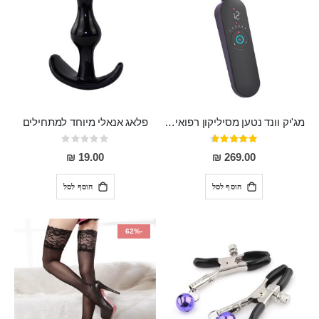
מג'יק וונד נטען מסיליקון רפואי חזק בעל 12 מצבי רטט ו6 מהירויות שונות ROMI
פלאג אנאלי מיוחד למתחילים
דירוג:
Rating:
0%
93%
19.00 ₪
269.00 ₪
הוסף לסל
הוסף לסל
-62%