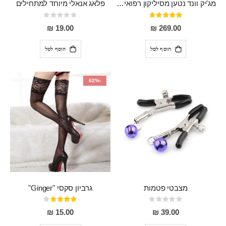
מג'יק וונד נטען מסיליקון רפואי חזק בעל 12 מצבי רטט ו6 מהירויות שונות ROMI
פלאג אנאלי מיוחד למתחילים
דירוג:
Rating:
0%
93%
19.00 ₪
269.00 ₪
הוסף לסל
הוסף לסל
-62%
מצבטי פטמות
גרביון סקסי "Ginger"
Rating:
דירוג:
80%
0%
15.00 ₪
39.00 ₪