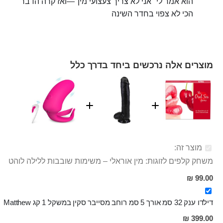
הוא אמר לי "אני לא צריך צעצועי מין"—ואז קרה הדבר
הכי לא צפוי בחדר השינה
מוצרים אלה נרכשים ביחד בדרך כלל
מוצר זה:
משחק קלפים לזוגות: מין אוראלי – משימות שובבות ללילה לוהט
99.00 ₪
דילדו ענק 32 סמ אורך 5 סמ רוחב מסייבר סקין במשקל 1 קג Matthew
399.00 ₪