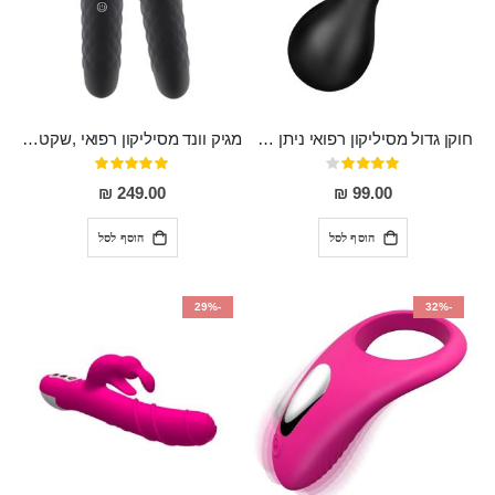
חוקן גדול מסיליקון רפואי ניתן לשימוש גם כפלאג וגם כחרוזים אנאלים
מגיק וונד מסיליקון רפואי ,שקט במיוחד, נטען בעל 10 מהירויות שונות "Erna"
דירוג:
דירוג:
100%
80%
249.00 ₪
99.00 ₪
הוסף לסל
הוסף לסל
-29%
-32%