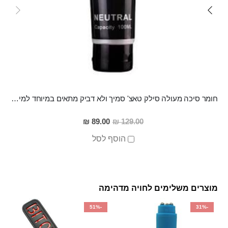
חומר סיכה מעולה סילק טאצ' סמיך ולא דביק מתאים במיוחד למין אנאלי
מחיר
89.00 ₪
129.00 ₪
מבצע
הוסף לסל
מוצרים משלימים לחויה מדהימה
-51%
-31%