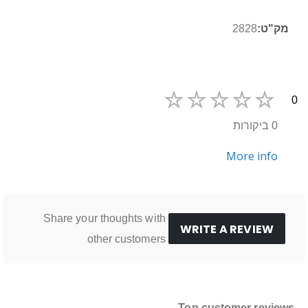
מידע
2828
נוסף
0
0 ביקורות
More info
Share your thoughts with
WRITE A REVIEW
other customers
Top customer reviews