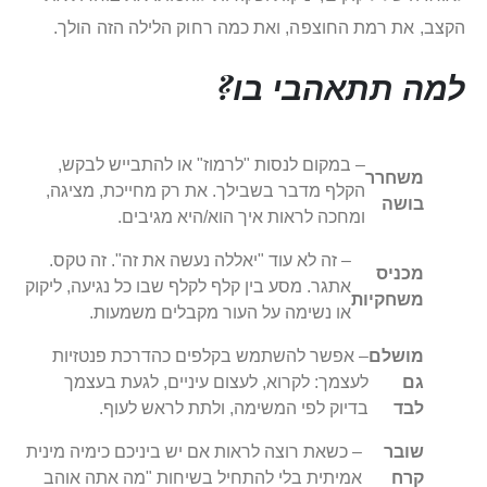
הקצב, את רמת החוצפה, ואת כמה רחוק הלילה הזה הולך.
למה תתאהבי בו?
– במקום לנסות "לרמוז" או להתבייש לבקש,
משחרר
הקלף מדבר בשבילך. את רק מחייכת, מציגה,
בושה
ומחכה לראות איך הוא/היא מגיבים.
– זה לא עוד "יאללה נעשה את זה". זה טקס.
מכניס
אתגר. מסע בין קלף לקלף שבו כל נגיעה, ליקוק
משחקיות
או נשימה על העור מקבלים משמעות.
מושלם
– אפשר להשתמש בקלפים כהדרכת פנטזיות
גם
לעצמך: לקרוא, לעצום עיניים, לגעת בעצמך
לבד
בדיוק לפי המשימה, ולתת לראש לעוף.
שובר
– כשאת רוצה לראות אם יש ביניכם כימיה מינית
קרח
אמיתית בלי להתחיל בשיחות "מה אתה אוהב