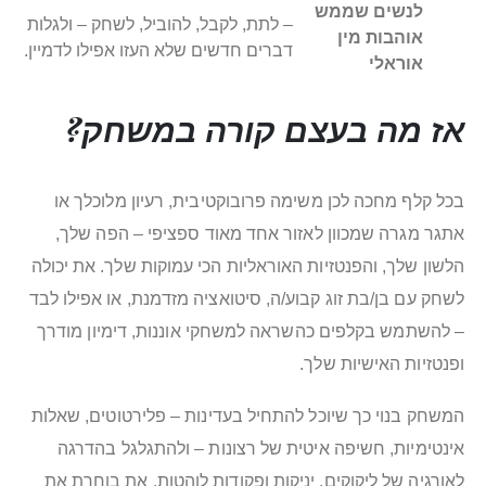
לנשים שממש
– לתת, לקבל, להוביל, לשחק – ולגלות
אוהבות מין
דברים חדשים שלא העזו אפילו לדמיין.
אוראלי
אז מה בעצם קורה במשחק?
בכל קלף מחכה לכן משימה פרובוקטיבית, רעיון מלוכלך או
אתגר מגרה שמכוון לאזור אחד מאוד ספציפי – הפה שלך,
הלשון שלך, והפנטזיות האוראליות הכי עמוקות שלך. את יכולה
לשחק עם בן/בת זוג קבוע/ה, סיטואציה מזדמנת, או אפילו לבד
– להשתמש בקלפים כהשראה למשחקי אוננות, דימיון מודרך
ופנטזיות האישיות שלך.
המשחק בנוי כך שיוכל להתחיל בעדינות – פלירטוטים, שאלות
אינטימיות, חשיפה איטית של רצונות – ולהתגלגל בהדרגה
לאורגיה של ליקוקים, יניקות ופקודות לוהטות. את בוחרת את