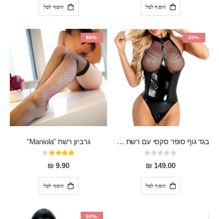
הוסף לסל
הוסף לסל
-80%
-25%
בגד גוף סופר סקסי עם רשת שקופה בחזה ושרשרות מלמעלה וריצרץ מלמטה Pan במפשעה
גרביון רשת "Maniola"
Rating:
דירוג:
80%
0%
9.90 ₪
149.00 ₪
הוסף לסל
הוסף לסל
-60%