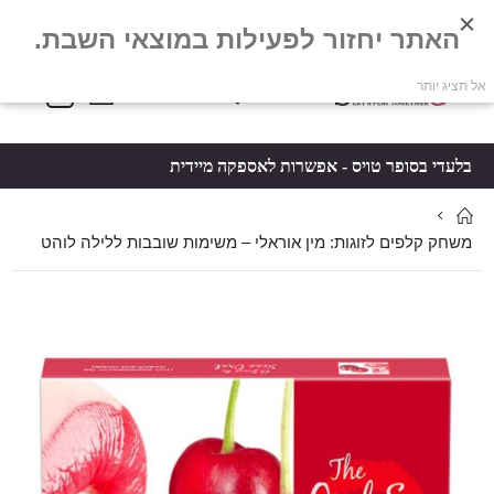
האתר יחזור לפעילות במוצאי השבת.
פריטים
0
אל תציג יותר
Toggle
*5061
סל קניות
Nav
בלעדי בסופר טויס - אפשרות לאספקה מיידית
משחק קלפים לזוגות: מין אוראלי – משימות שובבות ללילה לוהט
לדלג
לדלג
לסוף
להתחלה
של
של
גלריית
גלריית
תמונות
תמונות