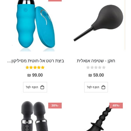
חוקן - שטיפה אנאלית
ביצת רטט אל-חוטית מסיליקון רפואי בגודל של 8 ס"מ ורוחב 3 ס"מ בעלת 20 מהירויות שונות "ENKI"
Rating:
דירוג:
93%
0%
99.00 ₪
59.00 ₪
הוסף לסל
הוסף לסל
-38%
-48%