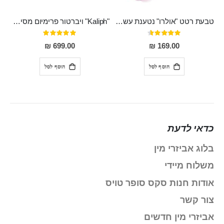
טבעת רטט "אולרו" נטענת עשויה סיליקון רפואי עם רטט חזק ומטריף חושים
"Kaliph" ויברטור פרימיום מסיליקון רפואי , נטען, שקט במיוחד, מסתובב ומתפתל, שמנמן עם חדירה 14 סמ
דירוג:
דירוג:
100%
91%
699.00 ₪
169.00 ₪
הוסף לסל
הוסף לסל
כדאי לדעת
בלוג אביזרי מין
משלוח מיידי
אודות חנות סקס סופר טויס
צור קשר
אביזרי מין חדשים