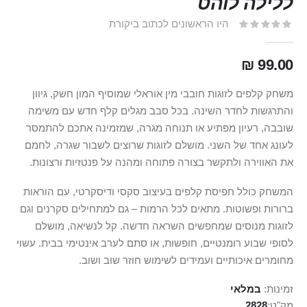
ללילה לוהט
היו הראשונים לכתוב ביקורת
99.00 ₪
משחק קלפים לזוגות חובבי מין אוראלי שמוסיף המון חשק, גיוון
והתרגשות לחדר השינה. בכל סבב מגלים קלף חדש עם משימה
שובבה, רעיון מפתיע או תנוחה מגרה, שמזמינה אתכם להתמסר
לעונג אחד של השני. מושלם לזוגות שרוצים לשבור שגרה, לחמם
את האווירה ולתקשר בצורה פתוחה ומהנה על פנטזיות ורצונות.
המשחק כולל חפיסת קלפים בעיצוב סקסי ודיסקרטי, עם הוראות
ברורות ופשוטות. מתאים לכל הרמות – גם למתחילים סקרנים וגם
לזוגות מנוסים שמחפשים השראה חדשה. קל לנשיאה, מושלם
לסופי שבוע רומנטיים, חופשות, או סתם לערב אינטימי בבית. עשוי
מחומרים איכותיים ועמידים לשימוש חוזר שוב ושוב.
זמינות:
במלאי
מק"ט
2828