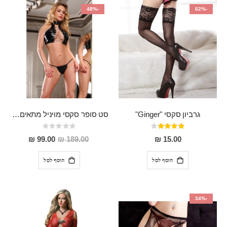
-48%
-62%
גרביון סקסי "Ginger"
סט סופר סקסי מויניל מתאים למידות אקסטרא סמול עד מדיום Daffodil
דירוג:
Rating:
0%
80%
מחיר
99.00 ₪
189.00 ₪
15.00 ₪
מבצע
הוסף לסל
הוסף לסל
-34%