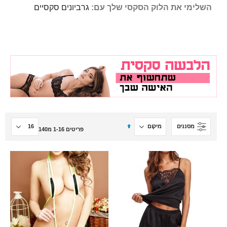
השלימי את הלוק הסקסי שלך עם:
גרביונים סקסיים
הגדר
מסננים
פריטים
16
-
1
מ
140
מיון
בסדר
יורד