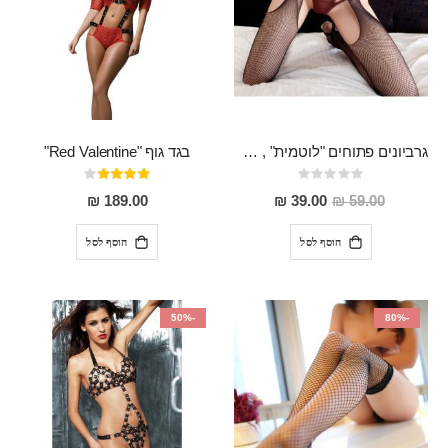
גרביונים פתוחים "לוטמית" , מפתים, מדגישים את מראה הישבן
בגד גוף "Red Valentine"
Rating:
דירוג:
80%
0%
מחיר
189.00 ₪
39.00 ₪
59.00 ₪
מבצע
הוסף לסל
הוסף לסל
-50%
-80%