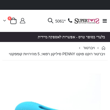
פריטים
0
Toggle
*5061
סל קניות
Nav
בלעדי בסופר טויס - אפשרות לאספקה מיידית
ויברטור
ויברטור רוקט פוקט PENNY סיליקון רפואי, 5 מהירויות קומפקטי
לדלג
לדלג
לסוף
להתחלה
של
של
גלריית
גלריית
תמונות
תמונות