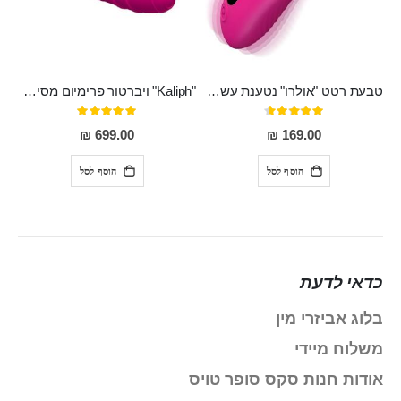
טבעת רטט "אולרו" נטענת עשויה סיליקון רפואי עם רטט חזק ומטריף חושים
"Kaliph" ויברטור פרימיום מסיליקון רפואי , נטען, שקט במיוחד, מסתובב ומתפתל, שמנמן עם חדירה 14 סמ
דירוג:
דירוג:
100%
91%
699.00 ₪
169.00 ₪
הוסף לסל
הוסף לסל
כדאי לדעת
בלוג אביזרי מין
משלוח מיידי
אודות חנות סקס סופר טויס