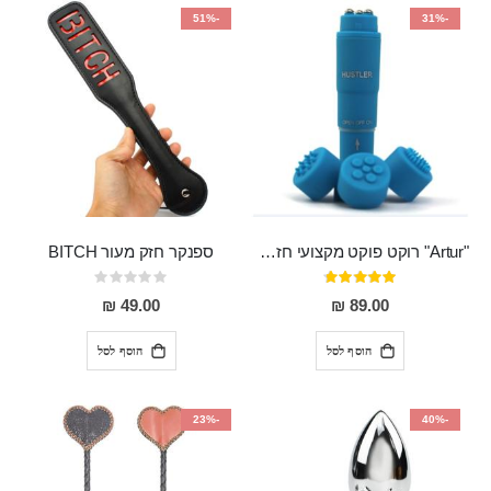
-51%
-31%
"Artur" רוקט פוקט מקצועי חזק במיוחד
ספנקר חזק מעור BITCH
דירוג:
Rating:
0%
95%
49.00 ₪
89.00 ₪
הוסף לסל
הוסף לסל
-23%
-40%