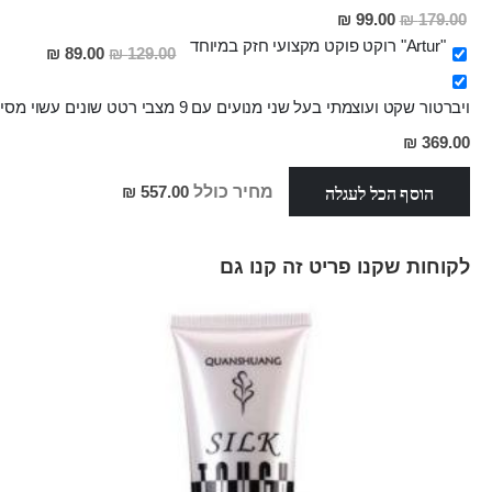
מחיר
99.00 ₪
179.00 ₪
מבצע
"Artur" רוקט פוקט מקצועי חזק במיוחד
מחיר
89.00 ₪
129.00 ₪
מבצע
ויברטור שקט ועוצמתי בעל שני מנועים עם 9 מצבי רטט שונים עשוי מסיליקון רפואי, נטען G-VIBE
מחיר
369.00 ₪
מבצע
הוסף הכל לעגלה
מחיר כולל
557.00 ₪
לקוחות שקנו פריט זה קנו גם
Skip
carousel