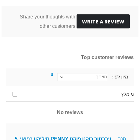
Share your thoughts with
WRITE A REVIEW
other customers
Top customer reviews
מיון לפי
מומלץ
No reviews
הנך
ויברטור רוקט פוקט PENNY סיליקון רפואי, 5