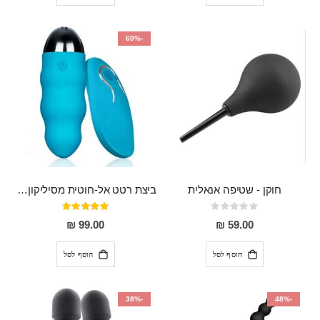
-60%
חוקן - שטיפה אנאלית
ביצת רטט אל-חוטית מסיליקון רפואי בגודל של 8 ס"מ ורוחב 3 ס"מ בעלת 20 מהירויות שונות "ENKI"
Rating:
דירוג:
93%
0%
99.00 ₪
59.00 ₪
הוסף לסל
הוסף לסל
-38%
-48%