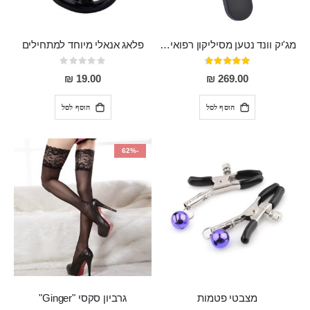
מג'יק וונד נטען מסיליקון רפואי חזק בעל 12 מצבי רטט ו6 מהירויות שונות ROMI
פלאג אנאלי מיוחד למתחילים
דירוג:
Rating:
0%
93%
19.00 ₪
269.00 ₪
הוסף לסל
הוסף לסל
-62%
מצבטי פטמות
גרביון סקסי "Ginger"