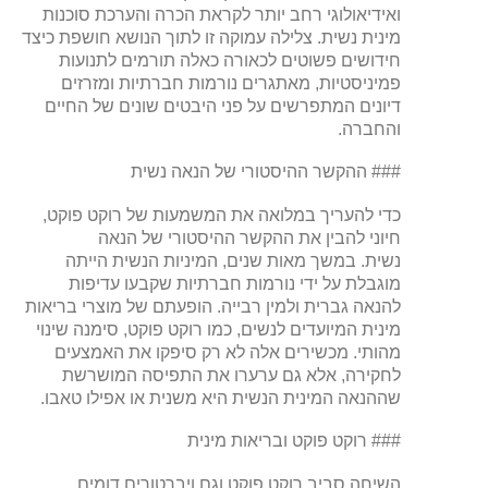
ואידיאולוגי רחב יותר לקראת הכרה והערכת סוכנות
מינית נשית. צלילה עמוקה זו לתוך הנושא חושפת כיצד
חידושים פשוטים לכאורה כאלה תורמים לתנועות
פמיניסטיות, מאתגרים נורמות חברתיות ומזרזים
דיונים המתפרשים על פני היבטים שונים של החיים
והחברה.
### ההקשר ההיסטורי של הנאה נשית
כדי להעריך במלואה את המשמעות של רוקט פוקט,
חיוני להבין את ההקשר ההיסטורי של הנאה
נשית. במשך מאות שנים, המיניות הנשית הייתה
מוגבלת על ידי נורמות חברתיות שקבעו עדיפות
להנאה גברית ולמין רבייה. הופעתם של מוצרי בריאות
מינית המיועדים לנשים, כמו רוקט פוקט, סימנה שינוי
מהותי. מכשירים אלה לא רק סיפקו את האמצעים
לחקירה, אלא גם ערערו את התפיסה המושרשת
שההנאה המינית הנשית היא משנית או אפילו טאבו.
### רוקט פוקט ובריאות מינית
השיחה סביב רוקט פוקט וגם ויברטורים דומים