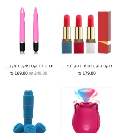
רוקט פוקט סופר דסקרטי "שפתון" נטען בעל 10 מצבי רטט 9 סמ אורך 2.5 רוחב
ויברטור רוקט פוקט חזק במיוחד לגירוי חיצוני ממוקד מסיליקון רפואי KILYA
מחיר
169.00 ₪
249.00 ₪
179.00 ₪
מבצע