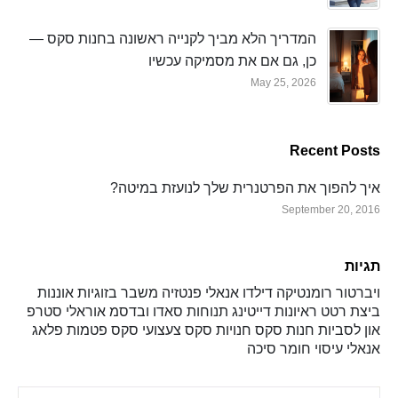
המדריך הלא מביך לקנייה ראשונה בחנות סקס —
כן, גם אם את מסמיקה עכשיו
May 25, 2026
Recent Posts
איך להפוך את הפרטנרית שלך לנועזת במיטה?
September 20, 2016
תגיות
ויברטור
רומנטיקה
דילדו
אנאלי
פנטזיה
משבר בזוגיות
אוננות
ביצת רטט
ראיונות
דייטינג
תנוחות
סאדו ובדסמ
אוראלי
סטרפ
און
לסביות
חנות סקס
חנויות סקס
צעצועי סקס
פטמות
פלאג
אנאלי
עיסוי
חומר סיכה