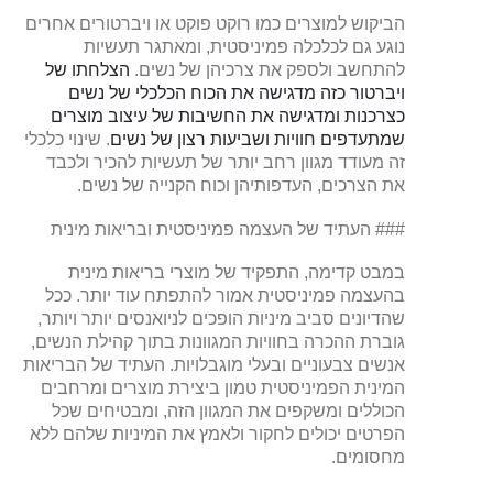
הביקוש למוצרים כמו רוקט פוקט או ויברטורים אחרים
נוגע גם לכלכלה פמיניסטית, ומאתגר תעשיות
להתחשב ולספק את צרכיהן של נשים.
הצלחתו של
ויברטור כזה מדגישה את הכוח הכלכלי של נשים
כצרכנות ומדגישה את החשיבות של עיצוב מוצרים
שמתעדפים חוויות ושביעות רצון של נשים
. שינוי כלכלי
זה מעודד מגוון רחב יותר של תעשיות להכיר ולכבד
את הצרכים, העדפותיהן וכוח הקנייה של נשים.
### העתיד של העצמה פמיניסטית ובריאות מינית
במבט קדימה, התפקיד של מוצרי בריאות מינית
בהעצמה פמיניסטית אמור להתפתח עוד יותר. ככל
שהדיונים סביב מיניות הופכים לניואנסים יותר ויותר,
גוברת ההכרה בחוויות המגוונות בתוך קהילת הנשים,
אנשים צבעוניים ובעלי מוגבלויות. העתיד של הבריאות
המינית הפמיניסטית טמון ביצירת מוצרים ומרחבים
הכוללים ומשקפים את המגוון הזה, ומבטיחים שכל
הפרטים יכולים לחקור ולאמץ את המיניות שלהם ללא
מחסומים.