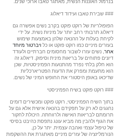
בנרמול האוננות הנשית, מאתגר טאבו ארוכי שנים.
### שבירת טאבו ועידוד דיאלוג
הפופולריות של רוקט פוקט בקרב נשים אפשרה גם
דיאלוג תרבותי רחב יותר על מיניות נשית. על ידי
לקיחת בעלות על ההנאה שלהן באמצעות שימוש
בעזרים מיניים כמו רוקט פוקט או כל
ויברטור מיוחד
אחר
, נשים עזרו לשבור מחסומים חברתיים ולעודד
דיונים פתוחים על בריאות מינית וסיפוק. דיאלוג זה
הוא חלק בלתי נפרד מהתנועות הפמיניסטיות, שכן
הוא מתעמת ומפרק את הדעות הפטריארכליות
שדיכאו באופן היסטורי את החופש המיני של נשים.
### רוקט פוקט בשיח הפמיניסטי
בתוך השיח הפמיניסטי, רוקט פוקט ומכשירים דומים
נחגגים לא רק על תפקידם בהנאה אישית אלא גם על
תרומתם לבריאות האישה ולרווחתה. היכולת לחקור
את הגוף ולהבין מה מביא עונג נתפסת כהיבט בסיסי
של טיפול עצמי ואהבה עצמית. יתר על כן,
הנורמליזציה של עזרים מיניים מאתגרת את ההשקפות