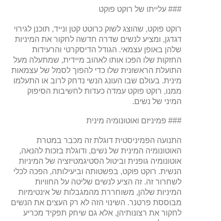
### עלייתו של רוקט פוקט
רוקט פוקט, שהוצג לשוק כרוטט קטן ונייד, תוכנן לגירוי
דגדגן, ומציע לנשים שדרה חדשה לחקור את המיניות
שלהן באופן עצמאי. הגודל הדיסקרטי והרעידות
החזקות שלו הפכו אותו לאהוב מיידית, שמתעלה מעל
התועלת הראשונית שלו כדי להפוך לסמל של עצמאות
מינית. בעולם שבו העונג הנשי נדחק לרוב או התעלמו
ממנו, רוקט פוקט עמדה כעדות לחשיבות הסיפוק
המיני של נשים.
### פמיניזם ואוטונומיה מינית
התנועה הפמיניסטית דוגלת זה מכבר במטרת
האוטונומיה המינית של נשים, ודוגלת בזכות להנאה,
אוטונומיה גופנית וביטול הסטיגמטיזציה של המיניות
הנשית. רוקט פוקט, בפשטותה וביעילותה, הפכה לכלי
לשחרור זה. זה הציע לנשים שליטה על החוויות
המיניות שלהן, משוחררת מהמגבלות של אינטימיות
מבוססת פרטנר. השינוי הזה לא רק העצים את הנשים
לחקור את רצונותיהן, אלא גם שיחק תפקיד מכריע