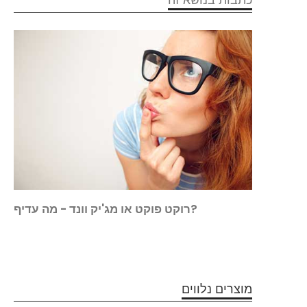
ימוש:
רוקט פוקט או מג'יק וונד - מה עדיף?
 הקטן
ה הזה
מוצרים נלווים