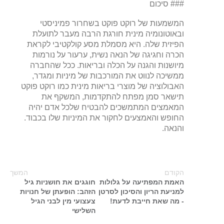
### סיכום
המשמעות של רוקט פוקט בשחרור פמיניסטי
ובאוטונומיה מינית חורגת הרבה מעבר לתועלת
הפיזית שלה. היא מסמלת מסע קולקטיבי לקראת
הכרה וחגיגה של הנאה נשית, ערעור על נורמות
מיושנות והגנה על הכלה ובריאות. ככל שהחברה
ממשיכה לנווט את המורכבות של מיניות ומגדר,
האבולוציה של מוצרי בריאות מינית כמו רוקט פוקט
תישאר סמן מפתח להתקדמות, המשקף את
המאמצים המתמשכים להבטיח שלכל אדם יהיה
החופש והאמצעים לחקור את המיניות שלו בכבוד.
והנאה.
הקודם
המשך
האמת המפתיעה על גלולות
חוגגים את חושניות גיל
למניעת הריון והסיכון לסרטן
הזהב: הופעתן של חנויות
- מה שאת חייבת לדעת!
צעצועי מין לבני הגיל
השלישי