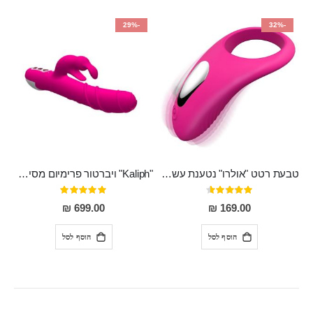
-29%
-32%
טבעת רטט "אולרו" נטענת עשויה סיליקון רפואי עם רטט חזק ומטריף חושים
"Kaliph" ויברטור פרימיום מסיליקון רפואי , נטען, שקט במיוחד, מסתובב ומתפתל, שמנמן עם חדירה 14 סמ
דירוג:
דירוג:
100%
91%
699.00 ₪
169.00 ₪
הוסף לסל
הוסף לסל