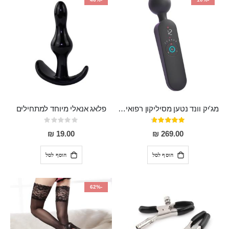
מג'יק וונד נטען מסיליקון רפואי חזק בעל 12 מצבי רטט ו6 מהירויות שונות ROMI
פלאג אנאלי מיוחד למתחילים
דירוג:
Rating:
0%
93%
19.00 ₪
269.00 ₪
הוסף לסל
הוסף לסל
-62%