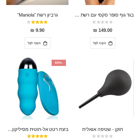
בגד גוף סופר סקסי עם רשת שקופה בחזה ושרשרות מלמעלה וריצרץ מלמטה Pan במפשעה
גרביון רשת "Maniola"
Rating:
דירוג:
80%
0%
9.90 ₪
149.00 ₪
הוסף לסל
הוסף לסל
-60%
חוקן - שטיפה אנאלית
ביצת רטט אל-חוטית מסיליקון רפואי בגודל של 8 ס"מ ורוחב 3 ס"מ בעלת 20 מהירויות שונות "ENKI"
Rating:
דירוג: