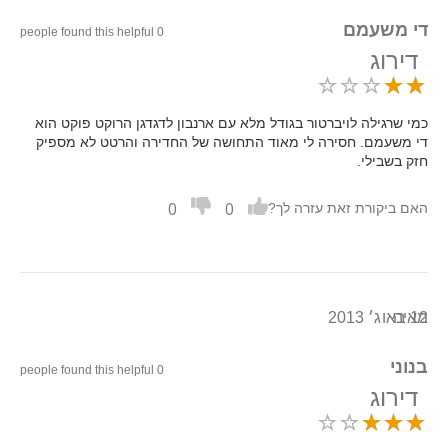
די משעמם
0 people found this helpful
דירוג
כמי שרגילה לויברטור בגודל מלא עם ארנבון לדגדגן הרוקט פוקט הוא
די משעמם. חסירה לי מאוד התחושה של החדירה והרטט לא מספיק
חזק בשבילי.
0
0
האם ביקורת זאת עזרה לך?
12 באוג׳ 2013
מאיה
בנוני
0 people found this helpful
דירוג