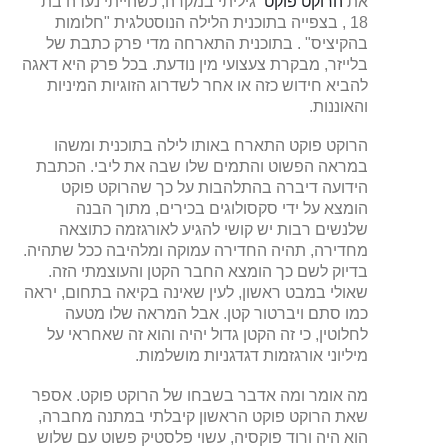
את
הרוקט פוקט
גיליתי במקרה, כשהייתי נערה בת
18 , בצפייה בתוכנית הלילה הנוסטלגית "חלומות
בהקיציס" . בתוכנית התארחה מדי פרק כתבת של
בלייזר, מבקרת צעצועי מין נודעת. בכל פרק היא דאגה
להביא חידוש כזה או אחר לשדרוג הזוגיות המיניות
והאוננות.
הרוקט פוקט התארח באותו לילה בתוכנית ומשהו
במראה הפשוט והתמים שלו שבה את ליבי. הכתבת
הידועה דיברה בהתלהבות על כך שהרוקט פוקט
הומצא על ידי סקסולוגים בכירים, מתוך הבנה
שלנשים רבות יש קושי להגיע לאורגזמה כתוצאה
מחדירה, תהיה החדירה עמוקה ומלהיבה ככל שתהיה.
בדיוק לשם כך הומצא החבר הקטן והעוצמתי הזה.
שאולי במבט ראשון, לעין שאינה בקיאה בתחום, יראה
כמו סתם ויברטור קטן. אבל המראה שלו מטעה
לחלוטין, כי זה הקטן גדול יהיה והוא זה שאחראי על
מיליוני אורגזמות דגדגניות מושלמות.
מה אומר ומה אדבר בשבחו של הרוקט פוקט. אספר
שאת הרוקט פוקט הראשון קיבלתי במתנה מחברה,
הוא היה ורוד פוקסיה, עשוי פלסטיק פשוט עם שלוש