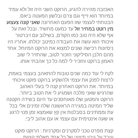
האכזבה מהירה להגיע, הרוקט השני היה זול ולא עמיד
במיוחד הוא זייף וגם צרם ובלשון המעטה ביאס.
הבטחתי לעצמי שזו הפעם האחרונה
שאני קונה צעצוע
מין רוטט במחיר זול
עד כמעט מחשיד. ובכל זאת על
אף שלא היה טוב כמו הקודם, בשילוב עם ויברטור
איכותי הוא עשה את העבודה כמיטב יכולתו. אחריו היו
ניסיונות רכישה שונים למצוא את הרוקט המיוחל. אחד
מהם הלבן הסיליקוני הזכור לטוב, שהחזיר לי שוב
האמון ברוקט והזכיר לי למה כל כך אהבתי אותו.
לקח לי עוד כמה שנים טובות להתאהב בעצמי באמת,
לרצות לפנק את עצמי ולהשקיע ברוקט פוקט איכותי
במיוחד. את הרוקט האחרון קנה לי בעלי האהוב
שהרגיש שאני מלכה ושמגיע לי את הטוב ביותר.
הרוקט והמטען שלו מאוחסנים עד היום בשידה הקטנה
שליד המיטה במגירה הראשונה שלה זמינים אלי בכל
עת וממתינים בסבלנות אין קץ שאמצא זמן פנוי לרגע
או שעה אינטימית עם עצמי או עם אהוב ליבי.
קצת מפרט טכני לסקרנים וסקרניות : הרוקט פוקט
עובד על גירוי חיצוני של כל אחד מאלפי קצוות