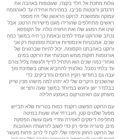
גולות מתכת אל חלד בקצה, שעוטפות באהבה את
הדגדגן ורוטטות סביבו, במהירות אחידה עד לאורגזמה
עמוקה וממושכת. לרוקט הראשון שלי היו מספר
ראשים מתחלפים שהורידו מעט מישירות הרטט, אבל
שינו את המגע שלו ואת החוויה כולה. על הקופסא
נכתב שהרוקט עמיד למים ובאמת כך היה במשך כמה
שנים. אמבטיות אינסופיות ארוכות ומפנקות רק אני
ורוקט באהבתנו הקסומה. יכול להיות שברגעים של
אורגזמות חזקות ממש הטבעתי את הרוקט במים
ואחרי כמה שנים הוא התחיל לזייף ולעשות צליל צורם
עד בלתי נסבל. נאלצתי להחביא אותנו בשמיכת פוך
עבה גם בחודשי הקיץ החמים והדביקים, כדי
שהשכנים היקרים שלי לא יתהו למה מישהו מכין שייק
בבלנדר ישן ורועש במיוחד במשך שעה וחצי או
משחק עם האינטרקום באמצע הלילה
עם הרוקט הפשוט רוקנתי כמות בטריות שלא תבייש
מפעל שלטים קטן, העברתי אתו שעות במיטה
מחליפה דיסקים לאווירה ומדיי פעם עושה הפסקת
מים, סיגריה ופיפי רק כדי לשוב לזרועותיו האהובות
של הרוקט החזק והיפה שלי. לקח לי לרוב פחות מעשר