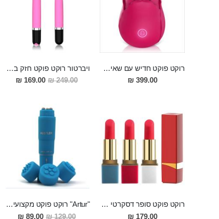
רוקט פוקט חדיש עם שאיבה סופר מענגת בעלת 9 מצבי רטט משולבי שאיבה, הטענה מגנטית ומסיליקון רפואי בעיצוב של פרח דיסקרטי-המתנה המושלמת Lorcán
ויברטור רוקט פוקט חזק במיוחד לגירוי חיצוני ממוקד מסיליקון רפואי KILYA
מחיר
169.00 ₪
249.00 ₪
399.00 ₪
מבצע
רוקט פוקט סופר דסקרטי "שפתון" נטען בעל 10 מצבי רטט 9 סמ אורך 2.5 רוחב
"Artur" רוקט פוקט מקצועי חזק במיוחד
מחיר
89.00 ₪
129.00 ₪
179.00 ₪