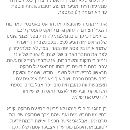
דקות להגיע לאורגזמה הראשונה ובדרך כלל אם היה
פנאי לזה הייתי מגיעה מזיעה, רטובה, גונחת ונוטפת
עד האורגזמה ה6 במספר.
אחרי זמן מה שהטבעתי את הרוקט באמבטיות ארוכות
והצליל הצורם התחזק וגרם לרוקט להפסיק לעבד
ברגעים הכי קריטים, נאלצתי להודות בפני עצמי שזמנו
של הרוקט הזה הגיע לקיצו. בלב נשבר ויד רועדת
שמתי אותו בקופסא יפה בארון בצד, לא יכולתי לזרוק
לפח את החבר האהוב שלי שנתן לי שעות של עונג
וגמירות חזקות ומשחררות, אז שמרתי בצד ליום גשום.
עברו כמה חודשים בין מותו הטראגי של הרוקט
הראשון לרכישתו של השני .. חודשי שממה ומועקה
בלב שבהם נזכרתי שוב איך מאוננים אנלוגית עם
האצבעות וזה כמובן היה טוב ויפה אבל בליבי כספתי,
השתוקקתי וביקשתי לעצמי רוקט חדש שיחזור
להרטיט את עולמי.
בן הזוג שהיה לי בזמנו לא פרגן ליחסי עם הרוקט, קינא
בהישגיו המרשימים ואף שמח מכך שהרוקט שלי מת
טרם זמנו. אבל אני אישה חכמה ואישה חכמה יודעת
לסובב את העולם כולו על האצבע הקטנה שלה. לכן