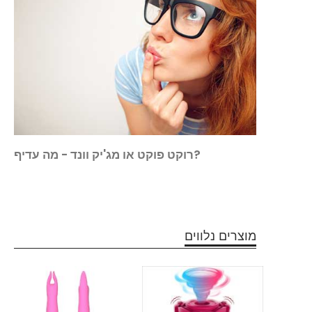
 פוקט
רוקט פוקט או מג'יק וונד - מה עדיף?
מוצרים נלווים