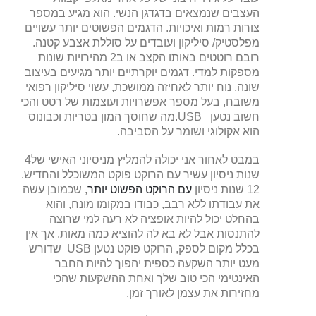
העצבים שנמצאים בדגדגן הנשי. הוא מגיע במספר
צורות רמות ואיכויות. הדגמים הפשוטים יותר עשויים
מפלסטיק/ סיליקון ועובדים על סוללת אצבע קטנה.
רובם רוטטים באותו הקצב או ב2 מהירויות שונות
מספקות למדי. דגמים יוקרתיים יותר מגיעים בעיצוב
שונה, נוח יותר לאחיזה ממושכת, עשוי סיליקון רפואי
משובח, בעל מספר אפשרויות ועוצמות של רטט והכי
חשוב נטען USB.מה שחוסך המון בטריות וכבונוס
הוא אקולוגי ושומר על הסביבה.
במבט לאחור אני יכולה להמליץ מניסיוני האישי של4
שנות ניסיון עשיר עם הרוקט פוקט המשוכלל והחדיש.
12 שנות ניסיון
עם הרוקט הפשוט יותר
, שכמובן עשה
את עבודתו ללא רבב, כבודו במקומו מונח, והוא
בהחלט יכול להיות אופציה לא רעה למי שרוצה
להתנסות אבל לא בא לה להוציא כמה מאות. אך אין
בכלל מקום לספק, הרוקט פוקט נטען USB שדורש
מעט יותר השקעה כספית יהפוך להיות החבר
האינטימי הכי טוב שלך ואחת ההשקעות שהכי
מחזירות את עצמן לאורך זמן.