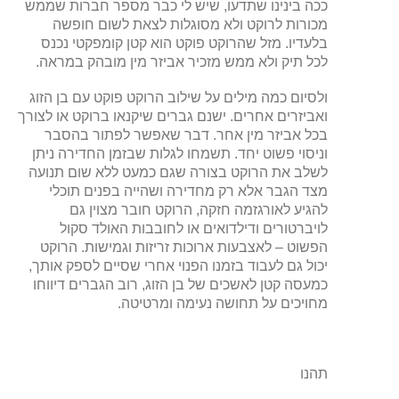
ככה בינינו שתדעו, שיש לי כבר מספר חברות שממש
מכורות לרוקט ולא מסוגלות לצאת לשום חופשה
בלעדיו. מזל שהרוקט פוקט הוא קטן קומפקטי נכנס
לכל תיק ולא ממש מזכיר אביזר מין מובהק במראה.
ולסיום כמה מילים על שילוב הרוקט פוקט עם בן הזוג
ואביזרים אחרים. ישנם גברים שיקנאו ברוקט או לצורך
בכל אביזר מין אחר. דבר שאפשר לפתור בהסבר
וניסוי פשוט יחד. תשמחו לגלות שבזמן החדירה ניתן
לשלב את הרוקט בצורה שגם כמעט ללא שום תנועה
מצד הגבר אלא רק מחדירה ושהייה בפנים תוכלי
להגיע לאורגזמה חזקה, הרוקט חובר מצוין גם
לויברטורים ודילדואים או לחובבות האולד סקול
הפשוט – לאצבעות ארוכות זריזות וגמישות. הרוקט
יכול גם לעבוד בזמנו הפנוי אחרי שסיים לספק אותך,
כמעסה קטן לאשכים של בן הזוג, רוב הגברים דיווחו
מחויכים על תחושה נעימה ומרטיטה.
תהנו