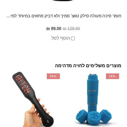
חומר סיכה מעולה סילק טאצ' סמיך ולא דביק מתאים במיוחד למין אנאלי
מחיר
89.00 ₪
129.00 ₪
מבצע
הוסף לסל
מוצרים משלימים לחויה מדהימה
-51%
-31%