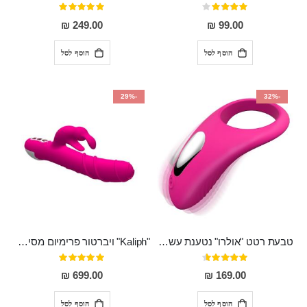
דירוג:
דירוג:
100%
80%
249.00 ₪
99.00 ₪
הוסף לסל
הוסף לסל
-29%
-32%
טבעת רטט "אולרו" נטענת עשויה סיליקון רפואי עם רטט חזק ומטריף חושים
"Kaliph" ויברטור פרימיום מסיליקון רפואי , נטען, שקט במיוחד, מסתובב ומתפתל, שמנמן עם חדירה 14 סמ
דירוג:
דירוג:
100%
91%
699.00 ₪
169.00 ₪
הוסף לסל
הוסף לסל