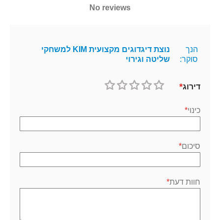
No reviews
הנך
נוצת דיגדוגים מקצועית KIM למשחקי
סוקר:
שליטה וגירוי
דירוג
1
2
3
4
5
כוכב
כוכבים
כוכבים
כוכבים
כוכבים
כינוי
סיכום
חוות דעת