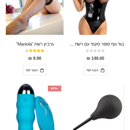
בגד גוף סופר סקסי עם רשת שקופה בחזה ושרשרות מלמעלה וריצרץ מלמטה Pan במפשעה
גרביון רשת "Maniola"
Rating:
דירוג:
80%
0%
9.90 ₪
149.00 ₪
הוסף לסל
הוסף לסל
-60%