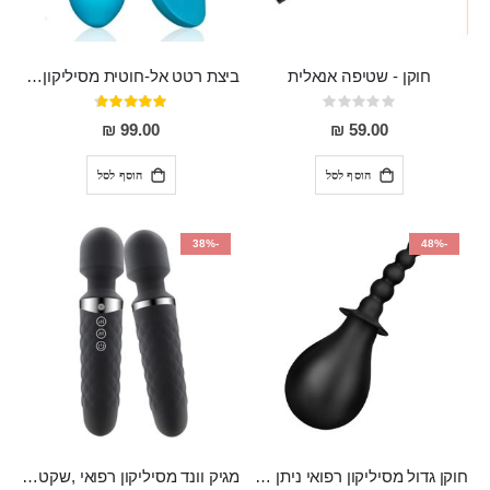
חוקן - שטיפה אנאלית
ביצת רטט אל-חוטית מסיליקון רפואי בגודל של 8 ס"מ ורוחב 3 ס"מ בעלת 20 מהירויות שונות "ENKI"
Rating:
דירוג:
93%
0%
99.00 ₪
59.00 ₪
הוסף לסל
הוסף לסל
-38%
-48%
חוקן גדול מסיליקון רפואי ניתן לשימוש גם כפלאג וגם כחרוזים אנאלים
מגיק וונד מסיליקון רפואי ,שקט במיוחד, נטען בעל 10 מהירויות שונות "Erna"