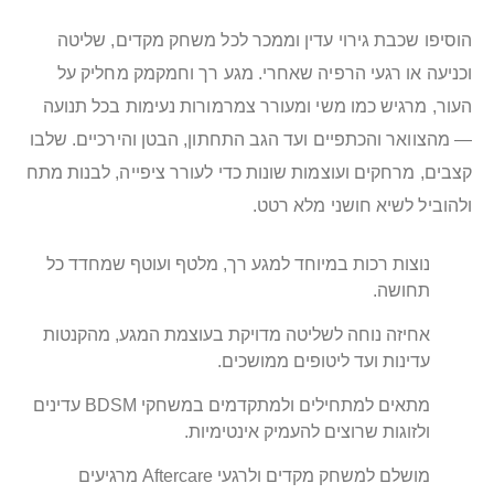
הוסיפו שכבת גירוי עדין וממכר לכל משחק מקדים, שליטה
וכניעה או רגעי הרפיה שאחרי. מגע רך וחמקמק מחליק על
העור, מרגיש כמו משי ומעורר צמרמורות נעימות בכל תנועה
— מהצוואר והכתפיים ועד הגב התחתון, הבטן והירכיים. שלבו
קצבים, מרחקים ועוצמות שונות כדי לעורר ציפייה, לבנות מתח
ולהוביל לשיא חושני מלא רטט.
נוצות רכות במיוחד למגע רך, מלטף ועוטף שמחדד כל
תחושה.
אחיזה נוחה לשליטה מדויקת בעוצמת המגע, מהקנטות
עדינות ועד ליטופים ממושכים.
מתאים למתחילים ולמתקדמים במשחקי BDSM עדינים
ולזוגות שרוצים להעמיק אינטימיות.
מושלם למשחק מקדים ולרגעי Aftercare מרגיעים