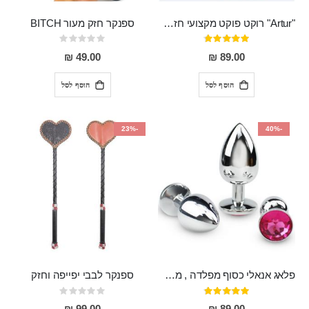
"Artur" רוקט פוקט מקצועי חזק במיוחד
ספנקר חזק מעור BITCH
דירוג:
Rating:
0%
95%
49.00 ₪
89.00 ₪
הוסף לסל
הוסף לסל
-23%
-40%
פלאג אנאלי כסוף מפלדה , מתאים ללבישה מתחת לבגדים, בגודל 7.3 על 2.8 ס"מ
ספנקר לבבי יפייפה וחזק
דירוג:
Rating:
0%
97%