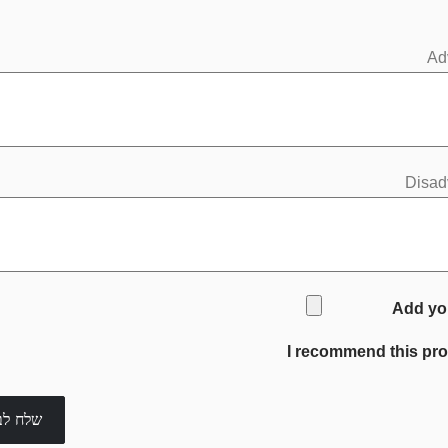
Ad
Disad
Add yo
I recommend this pr
שלח לב