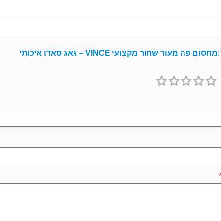
:
מחסום פה מעור שחור מקצועי VINCE – גאג סאדו איכותי
1
2
3
4
5
כוכב
כוכבים
כוכבים
כוכבים
כוכבים