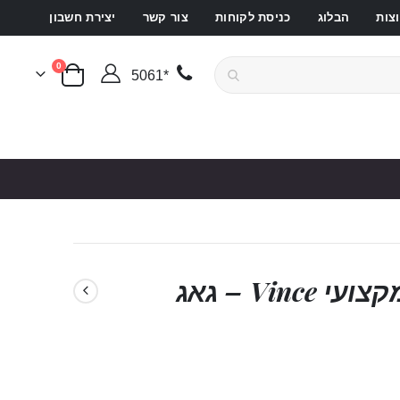
צות
הבלוג
כניסת לקוחות
צור קשר
יצירת חשבון
פריטים
0
*5061
סל קניות
מחסום פה מעור שחור מקצועי Vince – גאג