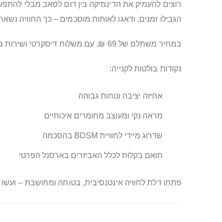
רוצים להעמיק את הדינמיקה בין דום לסאב מבלי להתפשר
הגבילו זמנים, ודאגו לאותות מוסכמים – כך החוויה נשא
במחיר משתלם של 69 ₪, עם משלוח דיסקרטי ושירות מהיר, זהו שדרוג מדויק לאוסף אביזרי הסאדו שלכם. הוסיפו לעגלה עכשיו והכניסו סטייל, משמעת וניצוץ קינקי לכל סשן.
נקודות בולטות לקנייה:
אחיזה יציבה ונוחות גבוהה
מראה נקי ומעוצב מחומרים איכותיים
שדרוג מיידי לחוויית BDSM בהסכמה
תואם בקלות לכלל האביזרים בארסנל הפרטי
פתחו דלת לחוויה אינטנסיבית, בטוחה ומחושבת – ועשו 