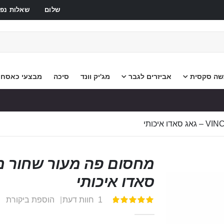
שלום
שאלות נפו
שה סקסית
אביזרים לגבר
מג'יק וונד
סיכה
מבצעי כאסח
סאדו איכותי
1
חוות דעת
הוספת ביקורת
דירוג:
100
100
% of