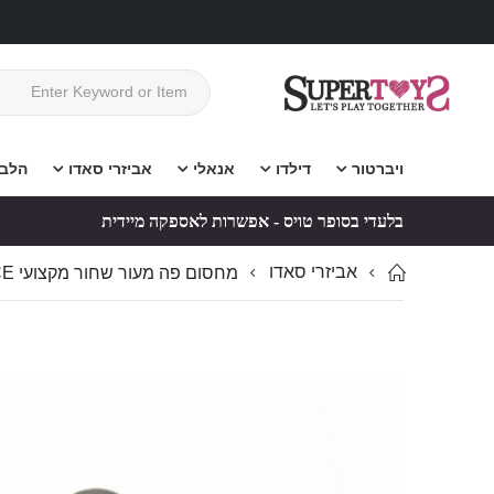
ויברטור
דילדו
אנאלי
אביזרי סאדו
הלב
בלעדי בסופר טויס - אפשרות לאספקה מיידית
אביזרי סאדו
מחסום פה מעור שחור מקצועי VINCE – גאג סאדו איכותי
לדלג
לדלג
לסוף
להתחלה
של
של
גלריית
גלריית
תמונות
תמונות