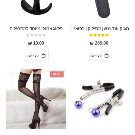
מג'יק וונד נטען מסיליקון רפואי חזק בעל 12 מצבי רטט ו6 מהירויות שונות ROMI
פלאג אנאלי מיוחד למתחילים
דירוג:
Rating:
0%
93%
19.00 ₪
269.00 ₪
הוסף לסל
הוסף לסל
-62%