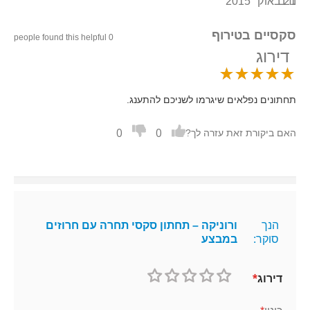
21 באוק׳ 2015
נדב
סקסיים בטירוף
0 people found this helpful
דירוג
תחתונים נפלאים שיגרמו לשניכם להתענג.
0
0
האם ביקורת זאת עזרה לך?
הנך
ורוניקה – תחתון סקסי תחרה עם חרוזים
סוקר:
במבצע
דירוג
1
2
3
4
5
כוכב
כוכבים
כוכבים
כוכבים
כוכבים