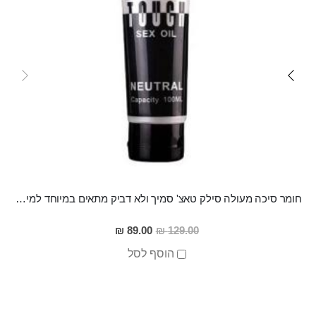
חומר סיכה מעולה סילק טאצ' סמיך ולא דביק מתאים במיוחד למין אנאלי
מחיר
89.00 ₪
129.00 ₪
מבצע
הוסף לסל