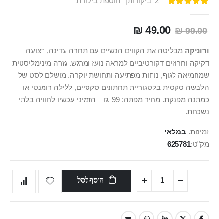
2
ביקורות
הוספת ביקורת
דירוג:
100
100
% of
49.00 ₪
99.00 ₪
ורוניקה
מבליטה את הקווים הנשיים עם תחרה עדינה, רצועה
דקיקה וחרוזים דקורטיביים למראה נועז ומרגש. גזרה מינימליסטית
שמחמיאה לגוף, נוחות מפתיעה ותחושת יוקרה. מושלם לסט של
הלבשה סקסית בקטגוריית תחתונים סקסיים, ללילה רומנטי או
כמתנה מפנקת. מחיר מפתה: 99 ₪ – הזמיני עכשיו לחוויה בלתי
נשכחת.
זמינות:
במלאי
מק"ט
625781
הוסף לסל