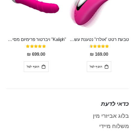
טבעת רטט "אולרו" נטענת עשויה סיליקון רפואי עם רטט חזק ומטריף חושים
"Kaliph" ויברטור פרימיום מסיליקון רפואי , נטען, שקט במיוחד, מסתובב ומתפתל, שמנמן עם חדירה 14 סמ
דירוג:
דירוג:
100%
91%
699.00 ₪
169.00 ₪
הוסף לסל
הוסף לסל
כדאי לדעת
בלוג אביזרי מין
משלוח מיידי