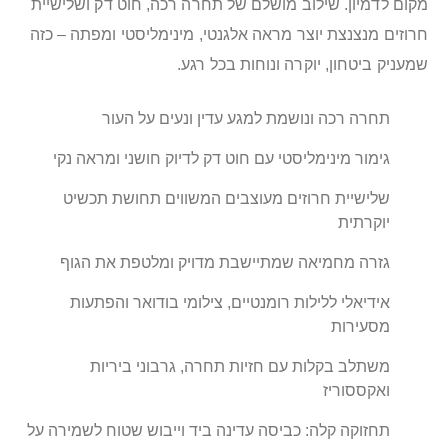
מקום לדמיון. שילוב מושלם של תחרה רכה, חוט דק ושלישיית
חרוזים מנצנצת יוצר מראה אלגנטי, מינימליסטי ומפתה – כזה
שמעניק ביטחון, יוקרה ונוחות בכל רגע.
תחרה רכה ונושמת למגע עדין ונעים על העור
גימור מינימליסטי עם חוט דק לדיוק חושני ומראה נקי
שלישיית חרוזים מעוצבים המשווים תחושת תכשיט
יוקרתית
גזרה מחמיאה שמתיישבת מדויק ומלטפת את הגוף
אידיאלי ללילות רומנטיים, צילומי בודואר והפתעות
מסעירות
משתלב בקלות עם חזיות תחרה, גרבוני ביריות
ואקססוריז
תחזוקה קלה: כביסה עדינה ביד וייבוש שטוח לשמירה על