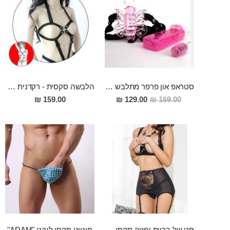
סטראפ און פרפר מתלבש כמו תחתונים, עם רטט
הלבשה סקסית - רקדנית אקזוטית
מחיר
159.00 ₪
129.00 ₪
169.00 ₪
מבצע
סט של בריות וחזיה סקסית פתוחה מידה L Eros
חוטיני סקסי לוהט "ADAM"