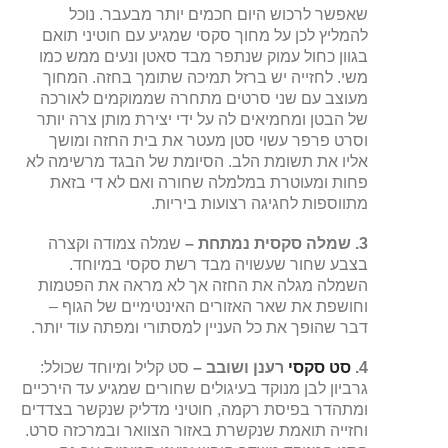
שאפשר לרכוש היום חכמים יותר מבעבר. נוכל
להמליץ לכן על מחוך סקסי שמגיע עם חוטיני תואם
בגוון כחול עמוק שנתפר מבד סאטן ונעים ממש כמו
משי. לחזייה יש ברזל תמיכה שתומך בחזה. המחוך
מעוצב עם שני סרטים מתחרה שממוקמים לאורכה
של הבטן ומחמיאים לה על ידי יצירת מותן צרה יותר
וסרט פרפר עשוי סטן מעטר את בית החזה ומושך
אליו את תשומת הלב. הסיומת של הבגד מרשימה לא
פחות ומעוטרת במלמלה שחורה ואם לא די בזאת
מתווספות לחגיגה רצועות ביריות.
3. שמלה סקסית נמתחת –
שמלה צמודה וקצרה
בצבע שחור שעשויה מבד רשת סקסי במיוחד.
השמלה מגלה את החזה אך לא מראה את הפטמות
וחושפת את שאר האזורים האינטימיים של הגוף –
דבר שהופך את כל העניין למסתורי ומפתה עוד יותר.
4.
סט סקסי
רענן ושובב –
סט קליל ומיוחד שכולל:
גרביון לבן מנוקד בעיגולים שחורים שמגיע עד הירכיים
ומתהדר בפיסת רקמה, חוטיני מדליק שנקשר בצדדים
וחזייה תואמת שנקשרת באזור הצוואר ובמרכזה סרט.