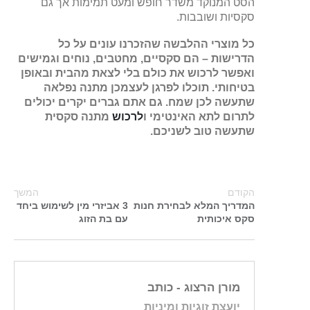
הסט המנוקד משדר חופש ומעט תמימות אך גם
סקסיות ושובבות.
כל מוצרי ההלבשה שהזכרנו עונים על כל
הדרישות – הם סקסיים, מחטבים, נוחים וגמישים
ואפשר לרכוש את כולם בלי לצאת מהבית ובאופן
בטיחותי. תוכלו לפרגן לעצמכן מתנה נפלאה
שתעשה לכן שמח. גם אתם גברים יקרים יכולים
לתרום לתא האינטימי ו
לרכוש
מתנה סקסית
שתעשה טוב לשניכם.
הקודם
המשך
המדריך המלא לבחירת חנות
3 אביזרי מין לשימוש ביחד
סקס איכותית
עם בת הזוג
מורן הרצוג
- כותב
יועצת זוגיות ומיניות