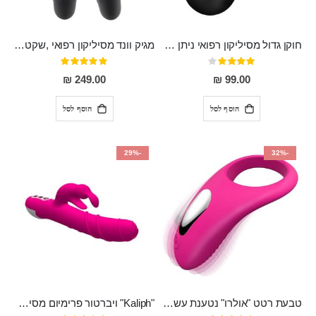
חוקן גדול מסיליקון רפואי ניתן לשימוש גם כפלאג וגם כחרוזים אנאלים
מגיק וונד מסיליקון רפואי ,שקט במיוחד, נטען בעל 10 מהירויות שונות "Erna"
דירוג:
דירוג:
100%
80%
249.00 ₪
99.00 ₪
הוסף לסל
הוסף לסל
-29%
-32%
טבעת רטט "אולרו" נטענת עשויה סיליקון רפואי עם רטט חזק ומטריף חושים
"Kaliph" ויברטור פרימיום מסיליקון רפואי , נטען, שקט במיוחד, מסתובב ומתפתל, שמנמן עם חדירה 14 סמ