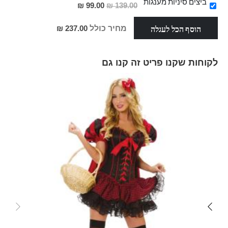
מבצע
ביצים סיניות מענגות
מחיר
99.00 ₪
139.00 ₪
מבצע
הוסף הכל לעגלה
מחיר כולל
237.00 ₪
לקוחות שקנו פריט זה קנו גם
Skip
carousel