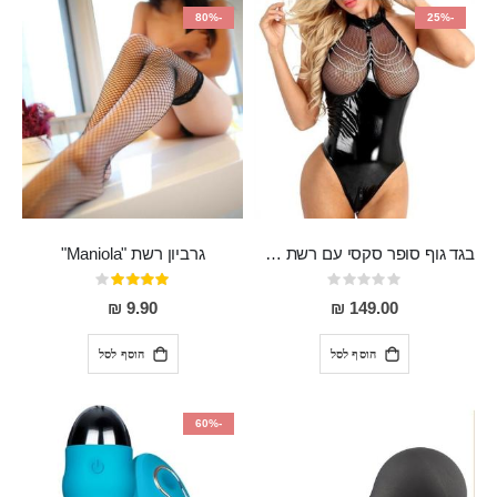
-80%
-25%
בגד גוף סופר סקסי עם רשת שקופה בחזה ושרשרות מלמעלה וריצרץ מלמטה Pan במפשעה
גרביון רשת "Maniola"
Rating:
דירוג:
80%
0%
9.90 ₪
149.00 ₪
הוסף לסל
הוסף לסל
-60%