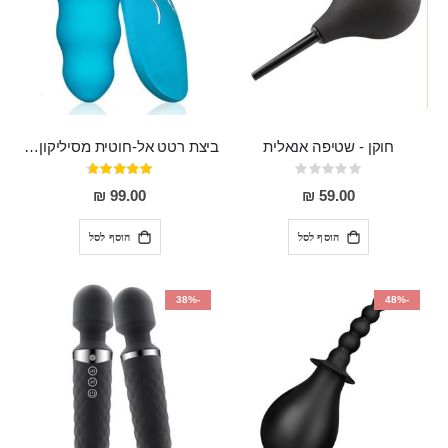
חוקן - שטיפה אנאלית
ביצת רטט אל-חוטית מסיליקון רפואי בגודל של 8 ס"מ ורוחב 3 ס"מ בעלת 20 מהירויות שונות "ENKI"
Rating:
דירוג:
93%
0%
99.00 ₪
59.00 ₪
הוסף לסל
הוסף לסל
-38%
-48%