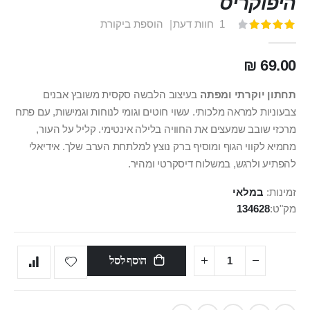
היפוקריס
1
חוות דעת
הוספת ביקורת
דירוג:
100
80
% of
69.00 ₪
תחתון יוקרתי ומפתה
בעיצוב הלבשה סקסית משובץ אבנים
צבעוניות למראה מלכותי. עשוי חוטים וגומי לנוחות וגמישות, עם פתח
מרכזי שובב שמעצים את החוויה בלילה אינטימי. קליל על העור,
מחמיא לקווי הגוף ומוסיף ברק נוצץ למלתחת הערב שלך. אידיאלי
להפתיע ולרגש, במשלוח דיסקרטי ומהיר.
זמינות:
במלאי
מק"ט
134628
הוסף לסל