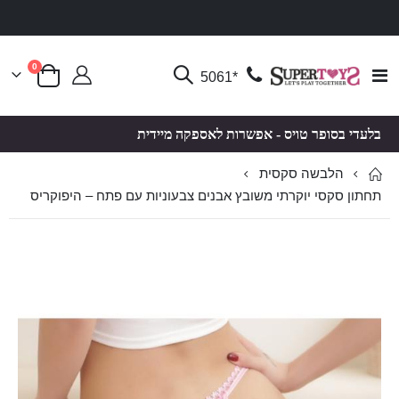
פריטים
0
Toggle
*5061
סל קניות
Nav
בלעדי בסופר טויס - אפשרות לאספקה מיידית
הלבשה סקסית
תחתון סקסי יוקרתי משובץ אבנים צבעוניות עם פתח – היפוקריס
לדלג
לדלג
לסוף
להתחלה
של
של
גלריית
גלריית
תמונות
תמונות