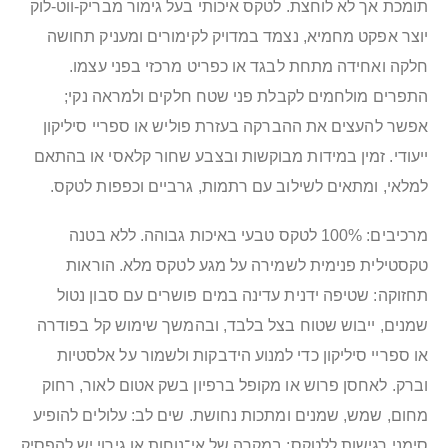
תומכת אך לא לוחצת. לטקס איכותי בעל גימור מבריק-ווט-לוק
יוצר אפקט מחמיא, נצמד במדויק לקימורים ומעניק תחושה
חלקה ואחידה מתחת לבגד או כפריט מרכזי בפני עצמו.
התפרים מולחמים לקבלת פני שטח חלקים ולמראה נקי;
אפשר להעצים את ההברקה בעזרת פוליש או ספריי סיליקון
ייעודי. זמין במידות מבוקשות ובצבע שחור קלאסי או בהתאם
למלאי, ומתאים לשילוב עם רתמות, גרביים וכפפות לטקס.
מרכיבים: 100% לטקס טבעי באיכות גבוהה. ללא בטנה
טקסטילית פנימית לשמירה על מגע לטקס מלא. הוראות
תחזוקה: שטיפה ידנית עדינה במים פושרים עם סבון נטול
שמנים, ייבוש שטוח בצל בלבד, ובהמשך שימוש קל בפודרה
או ספריי סיליקון כדי למנוע הידבקות ולשמור על אלסטיות
וברק. לאחסן פרוש או מקופל ברפיון בשק אטום לאור, רחוק
מחום, שמש, שמנים ומתכות נחושת. שים לב: עלולים להופיע
סימני רגישות ללטקס; במקרה של אי־נוחות או גירוי יש להפסיק