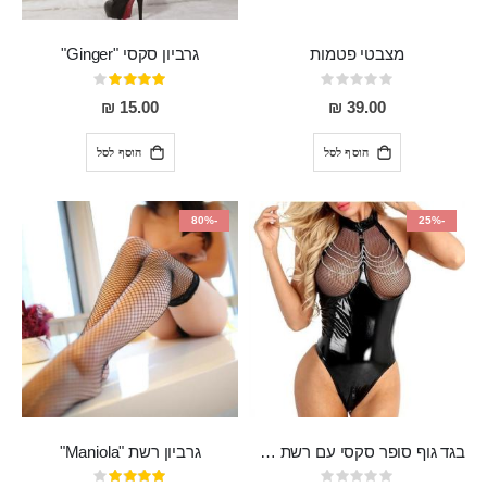
מצבטי פטמות
גרביון סקסי "Ginger"
Rating:
דירוג:
80%
0%
15.00 ₪
39.00 ₪
הוסף לסל
הוסף לסל
-80%
-25%
בגד גוף סופר סקסי עם רשת שקופה בחזה ושרשרות מלמעלה וריצרץ מלמטה Pan במפשעה
גרביון רשת "Maniola"
Rating:
דירוג: