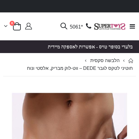
פריטים
0
Toggle
*5061
סל קניות
Nav
בלעדי בסופר טויס - אפשרות לאספקה מיידית
הלבשה סקסית
חוטיני לטקס לגבר DEDE – ווט-לוק מבריק, אלסטי ונוח
לדלג
לדלג
לסוף
להתחלה
של
של
גלריית
גלריית
תמונות
תמונות