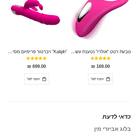
טבעת רטט "אולרו" נטענת עשויה סיליקון רפואי עם רטט חזק ומטריף חושים
"Kaliph" ויברטור פרימיום מסיליקון רפואי , נטען, שקט במיוחד, מסתובב ומתפתל, שמנמן עם חדירה 14 סמ
דירוג:
דירוג:
100%
91%
699.00 ₪
169.00 ₪
הוסף לסל
הוסף לסל
כדאי לדעת
בלוג אביזרי מין