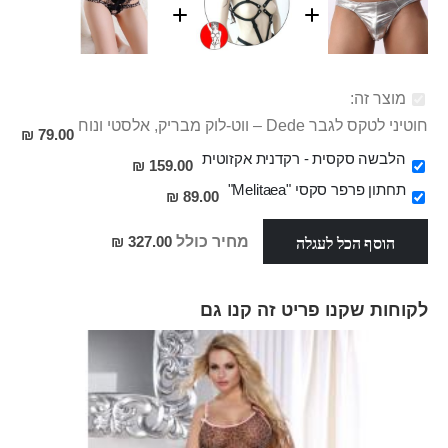
מוצר זה:
חוטיני לטקס לגבר Dede – ווט-לוק מבריק, אלסטי ונוח
79.00 ₪
הלבשה סקסית - רקדנית אקזוטית
159.00 ₪
תחתון פרפר סקסי "Melitaea"
89.00 ₪
הוסף הכל לעגלה
מחיר כולל
327.00 ₪
לקוחות שקנו פריט זה קנו גם
Skip
carousel