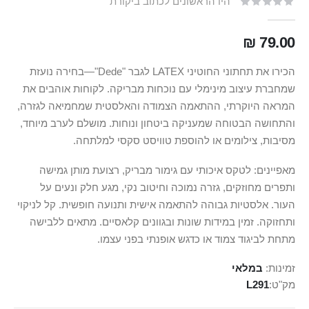
היו הראשונים לכתוב ביקורת
79.00 ₪
הכירו את תחתוני החוטיני LATEX לגבר "Dede"—בחירה נועזת
שמחברת עיצוב מינימלי עם נוכחות מבריקה. לקוחות אוהבים את
המראה היוקרתי, ההתאמה הצמודה והאלסטית שמחמיאה לגזרה,
והתחושה הבטוחה שמעניקה ביטחון ונוחות. מושלם לערב מיוחד,
מסיבות, צילומים או להוספת טוויסט סקסי למלתחה.
מאפיינים: לטקס איכותי עם גימור מבריק, רצועת מותן גמישה
ותפרים מחוזקים, גזרה נמוכה וחיטוב נקי, מגע חלק ונעים על
העור. אלסטיות גבוהה להתאמה אישית ותנועה חופשית. קל לניקוי
ותחזוקה. זמין במידות שונות ובגוונים קלאסיים. מתאים ללבישה
מתחת לביגוד צמוד או כדגש אופנתי בפני עצמו.
זמינות:
במלאי
מק"ט
L291