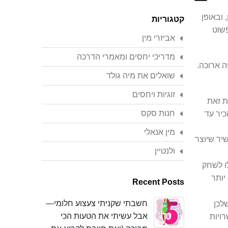
Search
 ובאופן
קטגוריות
פשוט
אביזרי מין
מדריכי יחסים ומאמרי הדרכה
ה ארוכה.
שואלים את מיה גולד
זוגיות ויחסים
ת זאת
חנות סקס
כיר עד
מין אנאלי
יר שיוצר
ולנטיין
לו לשחק
יותר
Recent Posts
חשבתי שקניתי צעצוע חלומי—
לכן
אבל עשיתי את הטעות הכי
ויות