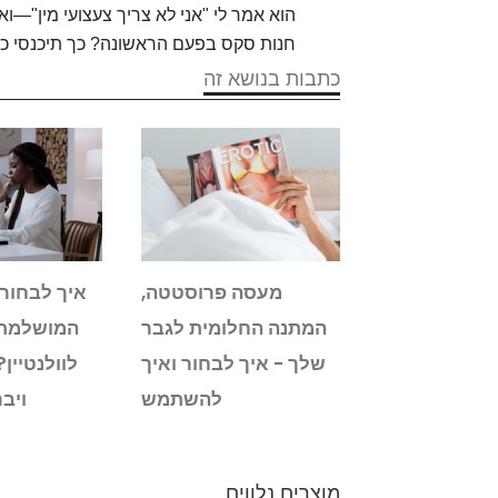
הוא אמר לי "אני לא צריך צעצועי מין"—ו
חנות סקס בפעם הראשונה? כך תיכנסי כמ
כתבות בנושא זה
בר: מה לעשות
מעסה פרוסטטה,
איך לבחור
מש לא לעשות
המתנה החלומית לגבר
המושלמת 
צוא בנות זוג
שלך - איך לבחור ואיך
לוולנטיין
ב הוירטואלי
להשתמש
ויב
מוצרים נלווים